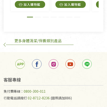
內衣褲、襪子、口罩個人衛生用品除商品本身有瑕疵
加入購物籃
加入購物籃
外,依據《通訊交易解除權合理例外情事適用準
則》, 恕無法退貨。
有標示不接受退貨的優惠商品與蔬菜箱，不接受退
換，但若為商品本身或運送過程中所造成的瑕疵，則
不在此限。
更多身體清潔/保養類別產品
訂購手抄稿退貨需知：
手抄稿進行退貨時，請務必保持原包裝方式及使用原
箱退回。
若未保持原包裝方式或未使用原箱退回，導致書籍有
任何折損、磨損、污損或凹角，將不接受退貨，也不
予以退費。
不接受退貨之手抄稿，為敬重法寶故，里仁網購無法
客服專線
代為結緣處理等。 若需將手抄稿寄還給消費者，因而
產生的運費100元/箱將由消費者負擔。
免付費專線：
0800-300-011
行動電話請撥打
02-8712-8236
(國際請加886)