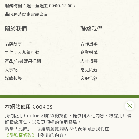
服務時間：週一至週五 09:00-18:00。
非服務時間來電請留言。
關於我們
聯絡我們
品牌故事
合作提案
里仁七大永續行動
企業採購
產品/有機蔬果把關
人才招募
大事記
常見問題
媒體報導
客服信箱
會員服務條款
隱私權政策
本網站使用 Cookies
Copyright © 2026 里仁事業股份有限公司(統編：16301262) /
里仁網購股份有限公司(統編：25149752)
我們使用 Cookie 和類似的技術，提供個人化內容、根據用戶偏
All Rights Reserved.
好投放廣告，以及更順暢的使用體驗。
點擊「允許」，或繼續瀏覽網站即代表你同意我們在
《隱私權條款》
中列出的內容。