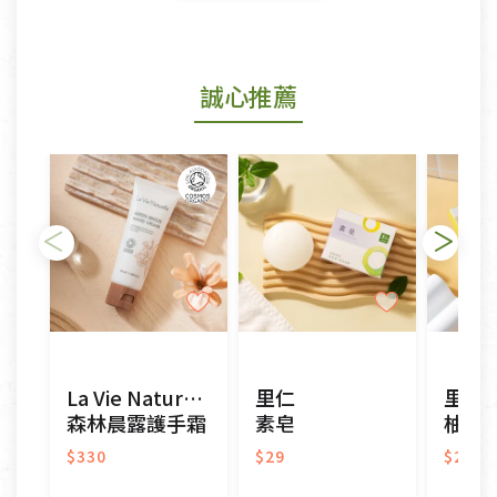
鑑賞期商品說明：
商品包裝外觀樣式色澤以實際出貨為準。
若商品發生新品瑕疵，可申請更換新品。
誠心推薦
若您購買的商品有下列「不適用七天鑑賞期商品」情
形者，除商品瑕疵以外，恕不接受退換貨.
依消保法之規定提供該商品七天免費鑑賞期(含例假
日)的服務，原則上若商品未經使用或被汙損(除商品
瑕疵)，一般皆可申請退換貨。
不適用七天鑑賞期商品：
以數位或電磁紀錄形式儲存之商品、易於變質或損壞
之商品、以及性質上無法或不適合退換之商品：如
CD、VCD、DVD、電腦軟體，若產品瑕疵無法讀取僅
La Vie Naturelle
里仁
里仁
接受原片換新。
森林晨露護手霜
素皂
柚籽
衣飾鞋類-如T恤，如於送達後水洗或污損者。
美容保養用品、內衣褲、襪子、口罩等私人消耗性產
$330
$29
$29
品，一經拆封使用，恕無法退貨。