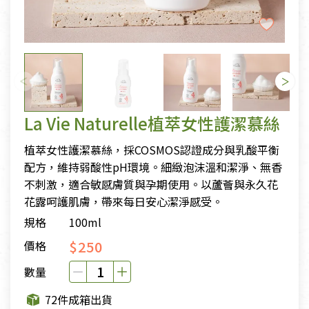
La Vie Naturelle植萃女性護潔慕絲
植萃女性護潔慕絲，採COSMOS認證成分與乳酸平衡
配方，維持弱酸性pH環境。細緻泡沫溫和潔淨、無香
不刺激，適合敏感膚質與孕期使用。以蘆薈與永久花
花露呵護肌膚，帶來每日安心潔淨感受。
規格
100ml
$250
價格
數量
72件成箱出貨