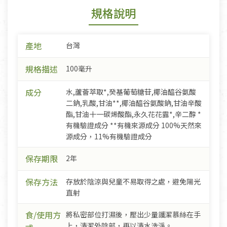
規格說明
產地
台灣
規格描述
100毫升
成分
水,蘆薈萃取*,癸基葡萄糖苷,椰油醯谷氨酸
二鈉,乳酸,甘油**,椰油醯谷氨酸鈉,甘油辛酸
酯,甘油十一碳烯酸酯,永久花花露*,辛二醇 *
有機驗證成分 **有機來源成分 100%天然來
源成分，11%有機驗證成分
保存期限
2年
保存方法
存放於陰涼與兒童不易取得之處，避免陽光
直射
食/使用方
將私密部位打濕後，壓出少量護潔慕絲在手
上，清潔外陰部，再以清水洗淨。