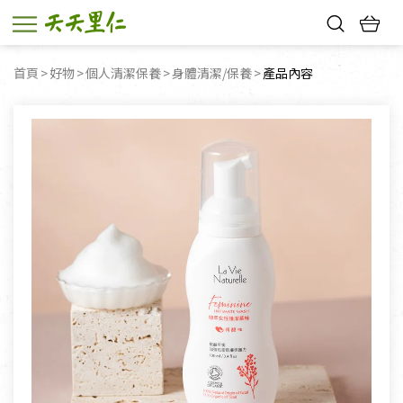
熱門搜尋：
首頁
好物
個人清潔保養
身體清潔/保養
目前頁面：
產品內容
親子活動
幸福節中獎名單