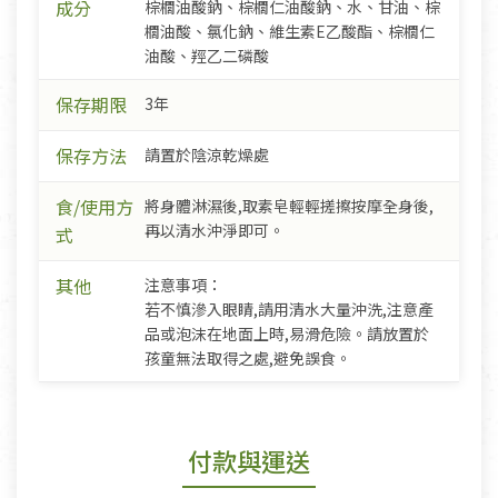
成分
棕櫚油酸鈉、棕櫚仁油酸鈉、水、甘油、棕
櫚油酸、氯化鈉、維生素E乙酸酯、棕櫚仁
油酸、羥乙二磷酸
保存期限
3年
保存方法
請置於陰涼乾燥處
食/使用方
將身體淋濕後,取素皂輕輕搓擦按摩全身後,
再以清水沖淨即可。
式
其他
注意事項：
若不慎滲入眼睛,請用清水大量沖洗,注意產
品或泡沫在地面上時,易滑危險。請放置於
孩童無法取得之處,避免誤食。
付款與運送