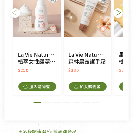
瑕疵)，一般皆可申請退換貨。
不適用七天鑑賞期商品：
以數位或電磁紀錄形式儲存之商品、易於變質或損壞
之商品、以及性質上無法或不適合退換之商品：如
CD、VCD、DVD、電腦軟體，若產品瑕疵無法讀取僅
La Vie Naturelle
La Vie Naturelle
里仁
接受原片換新。
植萃女性護潔慕絲
森林晨露護手霜
柚籽
衣飾鞋類-如T恤，如於送達後水洗或污損者。
美容保養用品、內衣褲、襪子、口罩等私人消耗性產
$250
$330
$29
品，一經拆封使用，恕無法退貨。
內衣褲、襪子、口罩個人衛生用品除商品本身有瑕疵
加入購物籃
加入購物籃
外,依據《通訊交易解除權合理例外情事適用準
則》, 恕無法退貨。
有標示不接受退貨的優惠商品與蔬菜箱，不接受退
換，但若為商品本身或運送過程中所造成的瑕疵，則
不在此限。
更多身體清潔/保養類別產品