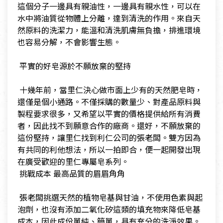
這個分子一邊具有親油性，一邊具有親水性，可以在
水中將油質從物體上分離，達到清洗的作用。來自天
然原料的洗潔力，能溫和清洗肌膚無負擔，排進環境
也容易分解，不會影響生態。
​ 平實的好皂源於不願放棄的堅持
​ 十幾年前，當里仁決心做市面上少有的天然肥皂時，
還僅是個小通路。不僅採購的數量少、對產品原料與
製程要求很多，又希望以平實的價格提供給所有消費
者，因此找不到願意合作的廠商。還好，不願放棄的
這份堅持，讓里仁找到利仁公司的張老闆。雙方因為
有共同的利他想法，所以一拍即合，便一起開發出現
在廣受歡迎的里仁專屬皂系列。
​ 挑戰成本 最高品質的眉眉角角
​ 張老闆挑選天然的植物皂基與甘油，不使用色素與起
泡劑，也沒有添加二氧化矽這類的填充物來降低皂基
成本，因此成份單純、簡單，具有充分的洗淨效果。