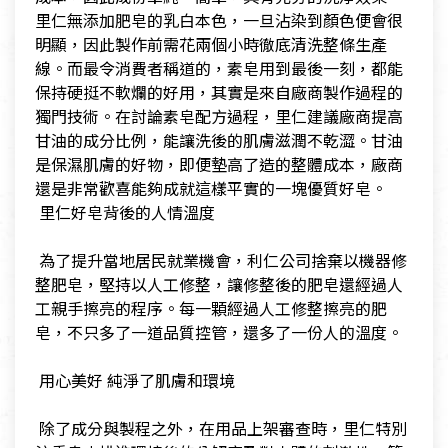
里仁無添加肥皂的乳白本色，一旦沾染到顏色便會很
明顯，因此製作前需花兩個小時徹底清洗整條生產
線。而最令消費者稱道的，素皂用到最後一刻，都能
保持硬挺不軟爛的好用，其實是來自廠商製作過程的
獨門技術。在討論素皂配方過程，里仁建議廠商提高
甘油的成分比例，能讓洗後的肌膚滋潤不乾澀。甘油
是保濕肌膚的好物，即便墊高了造的整體成本，廠商
還是非常歡喜能夠成就這樣平實的一塊優質好皂。
​ ​里仁好皂背後的人情溫度
​ 為了提升當地居民就業機會，利仁公司捨棄以機器修
整肥皂，堅持以人工修整，讓修整後的肥皂還經過人
工親手擦亮的程序。每一顆經過人工修整擦亮的肥
皂，不只多了一道品質控管，還多了一份人的溫度。
​ 用心美好 純淨了肌膚和環境
​ 除了成分與製程之外，在用品上架審查時，里仁特別