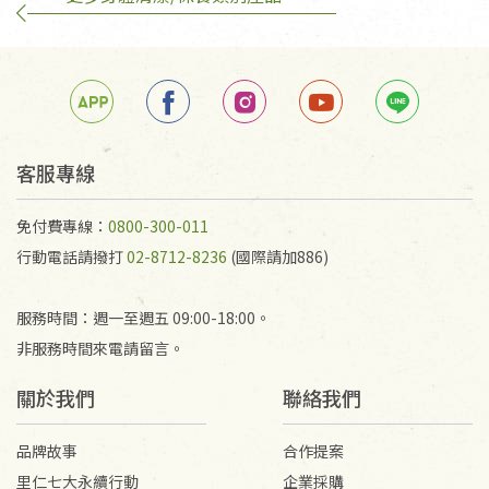
訂購手抄稿退貨需知：
手抄稿進行退貨時，請務必保持原包裝方式及使用原
箱退回。
若未保持原包裝方式或未使用原箱退回，導致書籍有
任何折損、磨損、污損或凹角，將不接受退貨，也不
予以退費。
不接受退貨之手抄稿，為敬重法寶故，里仁網購無法
客服專線
代為結緣處理等。 若需將手抄稿寄還給消費者，因而
產生的運費100元/箱將由消費者負擔。
免付費專線：
0800-300-011
行動電話請撥打
02-8712-8236
(國際請加886)
服務時間：週一至週五 09:00-18:00。
非服務時間來電請留言。
關於我們
聯絡我們
品牌故事
合作提案
里仁七大永續行動
企業採購