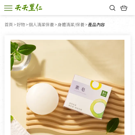
熱門搜尋：
首頁
好物
個人清潔保養
身體清潔/保養
目前頁面：
產品內容
親子活動
幸福節中獎名單