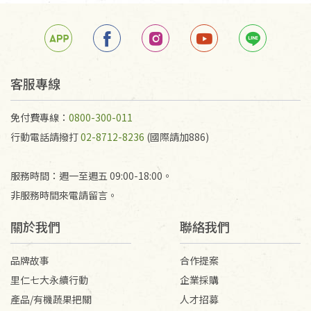
箱退回。
若未保持原包裝方式或未使用原箱退回，導致書籍有
任何折損、磨損、污損或凹角，將不接受退貨，也不
予以退費。
不接受退貨之手抄稿，為敬重法寶故，里仁網購無法
客服專線
代為結緣處理等。 若需將手抄稿寄還給消費者，因而
產生的運費100元/箱將由消費者負擔。
免付費專線：
0800-300-011
行動電話請撥打
02-8712-8236
(國際請加886)
服務時間：週一至週五 09:00-18:00。
非服務時間來電請留言。
關於我們
聯絡我們
品牌故事
合作提案
里仁七大永續行動
企業採購
產品/有機蔬果把關
人才招募