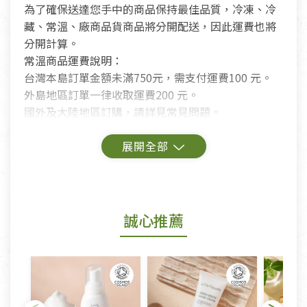
為了確保送達您手中的商品保持最佳品質，冷凍、冷
藏、常溫、廠商品貨商品將分開配送，因此運費也將
分開計算。
常溫商品運費說明：
台灣本島訂單金額未滿750元，需支付運費100 元。
外島地區訂單一律收取運費200 元。
國外及大陸地區訂購，請詳見常見問題。
鑑賞期商品說明：
商品包裝外觀樣式色澤以實際出貨為準。
若商品發生新品瑕疵，可申請更換新品。
誠心推薦
若您購買的商品有下列「不適用七天鑑賞期商品」情
形者，除商品瑕疵以外，恕不接受退換貨.
依消保法之規定提供該商品七天免費鑑賞期(含例假
日)的服務，原則上若商品未經使用或被汙損(除商品
瑕疵)，一般皆可申請退換貨。