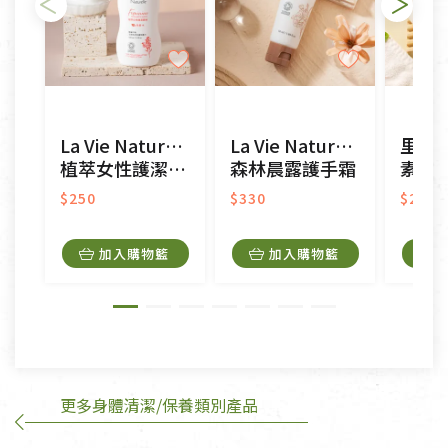
不適用七天鑑賞期商品：
以數位或電磁紀錄形式儲存之商品、易於變質或損壞
之商品、以及性質上無法或不適合退換之商品：如
CD、VCD、DVD、電腦軟體，若產品瑕疵無法讀取僅
La Vie Naturelle
La Vie Naturelle
里仁
接受原片換新。
植萃女性護潔慕絲
森林晨露護手霜
素皂
衣飾鞋類-如T恤，如於送達後水洗或污損者。
美容保養用品、內衣褲、襪子、口罩等私人消耗性產
$250
$330
$29
品，一經拆封使用，恕無法退貨。
內衣褲、襪子、口罩個人衛生用品除商品本身有瑕疵
加入購物籃
加入購物籃
外,依據《通訊交易解除權合理例外情事適用準
則》, 恕無法退貨。
有標示不接受退貨的優惠商品與蔬菜箱，不接受退
換，但若為商品本身或運送過程中所造成的瑕疵，則
不在此限。
更多身體清潔/保養類別產品
訂購手抄稿退貨需知：
手抄稿進行退貨時，請務必保持原包裝方式及使用原