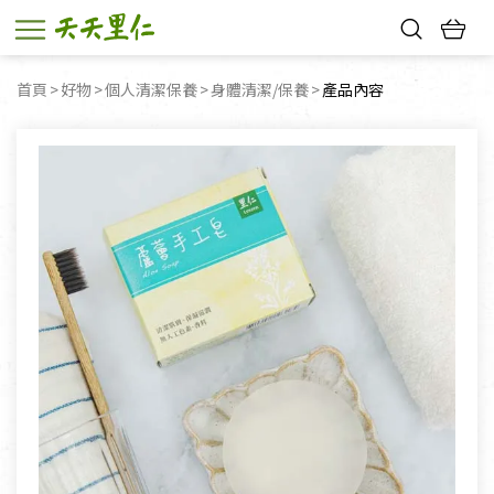
熱門搜尋：
首頁
好物
個人清潔保養
身體清潔/保養
目前頁面：
產品內容
親子活動
幸福節中獎名單