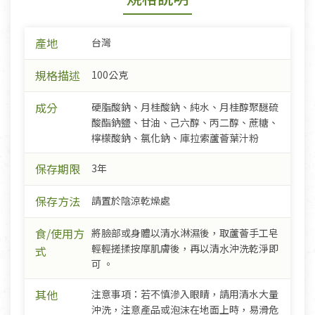
產地
台灣
規格描述
100公克
成分
硬脂酸鈉、月桂酸鈉、純水、月桂醇聚醚硫
酸酯鈉鹽、甘油、己六醇、丙二醇、蔗糖、
檸檬酸鈉、氯化鈉、庫拉索蘆薈葉汁粉
保存期限
3年
保存方法
請置於陰涼乾燥處
食/使用方
將臉部或身體以清⽔淋濕後，取蘆薈⼿⼯皂
輕輕搓揉按摩肌膚後，再以清⽔沖洗乾淨即
式
可 。
其他
注意事項：若不慎滲入眼睛，請用清水大量
沖洗，注意產品或泡沫在地面上時，易滑危