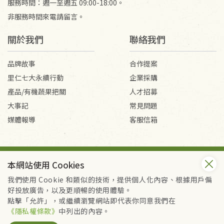
服務時間：週一至週五 09:00-18:00。
非服務時間來電請留言。
關於我們
聯絡我們
品牌故事
合作提案
里仁七大永續行動
企業採購
產品/有機蔬果把關
人才招募
大事記
常見問題
媒體報導
客服信箱
會員服務條款
隱私權政策
本網站使用 Cookies
Copyright © 2026 里仁事業股份有限公司(統編：16301262) /
里仁網購股份有限公司(統編：25149752)
我們使用 Cookie 和類似的技術，提供個人化內容、根據用戶偏
All Rights Reserved.
好投放廣告，以及更順暢的使用體驗。
點擊「允許」，或繼續瀏覽網站即代表你同意我們在
《隱私權條款》
中列出的內容。