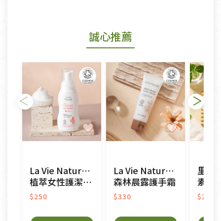
商品包裝外觀樣式色澤以實際出貨為準。
若商品發生新品瑕疵，可申請更換新品。
誠心推薦
若您購買的商品有下列「不適用七天鑑賞期商品」情
形者，除商品瑕疵以外，恕不接受退換貨.
依消保法之規定提供該商品七天免費鑑賞期(含例假
日)的服務，原則上若商品未經使用或被汙損(除商品
瑕疵)，一般皆可申請退換貨。
不適用七天鑑賞期商品：
以數位或電磁紀錄形式儲存之商品、易於變質或損壞
之商品、以及性質上無法或不適合退換之商品：如
CD、VCD、DVD、電腦軟體，若產品瑕疵無法讀取僅
La Vie Naturelle
La Vie Naturelle
里仁
接受原片換新。
植萃女性護潔慕絲
森林晨露護手霜
素皂
衣飾鞋類-如T恤，如於送達後水洗或污損者。
美容保養用品、內衣褲、襪子、口罩等私人消耗性產
$250
$330
$29
品，一經拆封使用，恕無法退貨。
內衣褲、襪子、口罩個人衛生用品除商品本身有瑕疵