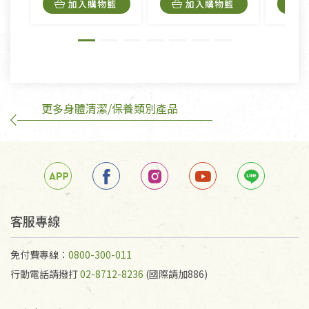
加入購物籃
加入購物籃
外,依據《通訊交易解除權合理例外情事適用準
則》, 恕無法退貨。
有標示不接受退貨的優惠商品與蔬菜箱，不接受退
換，但若為商品本身或運送過程中所造成的瑕疵，則
不在此限。
更多身體清潔/保養類別產品
訂購手抄稿退貨需知：
手抄稿進行退貨時，請務必保持原包裝方式及使用原
箱退回。
若未保持原包裝方式或未使用原箱退回，導致書籍有
任何折損、磨損、污損或凹角，將不接受退貨，也不
予以退費。
不接受退貨之手抄稿，為敬重法寶故，里仁網購無法
客服專線
代為結緣處理等。 若需將手抄稿寄還給消費者，因而
產生的運費100元/箱將由消費者負擔。
免付費專線：
0800-300-011
行動電話請撥打
02-8712-8236
(國際請加886)