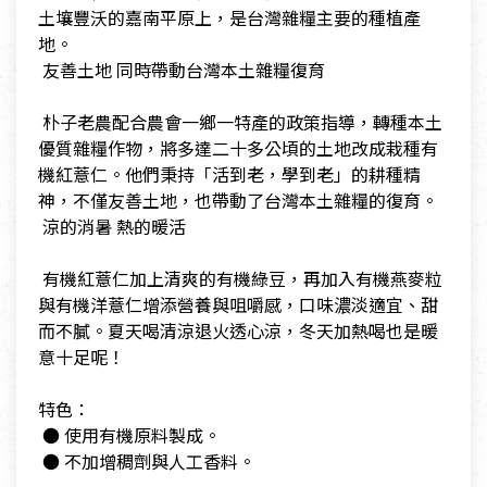
土壤豐沃的嘉南平原上，是台灣雜糧主要的種植產
地。
​ 友善土地 同時帶動台灣本土雜糧復育
​ 朴子老農配合農會一鄉一特產的政策指導，轉種本土
優質雜糧作物，將多達二十多公頃的土地改成栽種有
機紅薏仁。他們秉持「活到老，學到老」的耕種精
神，不僅友善土地，也帶動了台灣本土雜糧的復育。
​ 涼的消暑 熱的暖活
​ 有機紅薏仁加上清爽的有機綠豆，再加入有機燕麥粒
與有機洋薏仁增添營養與咀嚼感，口味濃淡適宜、甜
而不膩。夏天喝清涼退火透心涼，冬天加熱喝也是暖
意十足呢！
​特色：
​ ● 使用有機原料製成。
​ ● 不加增稠劑與人工香料。