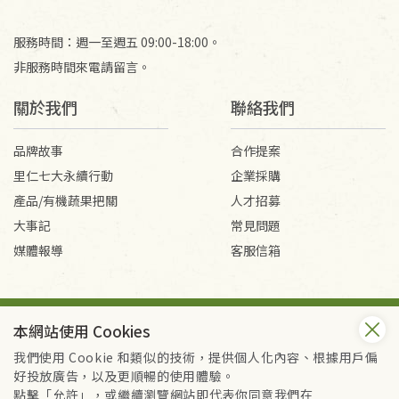
服務時間：週一至週五 09:00-18:00。
非服務時間來電請留言。
關於我們
聯絡我們
品牌故事
合作提案
里仁七大永續行動
企業採購
產品/有機蔬果把關
人才招募
大事記
常見問題
媒體報導
客服信箱
會員服務條款
隱私權政策
本網站使用 Cookies
Copyright © 2026 里仁事業股份有限公司(統編：16301262) /
里仁網購股份有限公司(統編：25149752)
我們使用 Cookie 和類似的技術，提供個人化內容、根據用戶偏
All Rights Reserved.
好投放廣告，以及更順暢的使用體驗。
點擊「允許」，或繼續瀏覽網站即代表你同意我們在