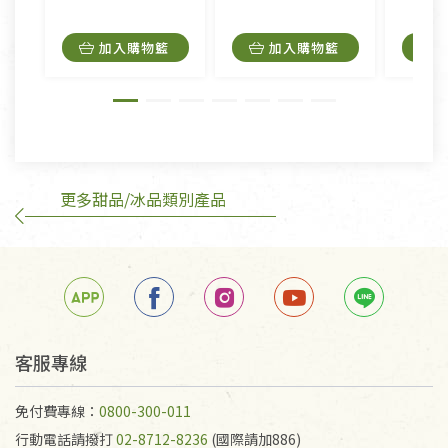
品，一經拆封使用，恕無法退貨。
內衣褲、襪子、口罩個人衛生用品除商品本身有瑕疵
加入購物籃
加入購物籃
外,依據《通訊交易解除權合理例外情事適用準
則》, 恕無法退貨。
有標示不接受退貨的優惠商品與蔬菜箱，不接受退
換，但若為商品本身或運送過程中所造成的瑕疵，則
不在此限。
更多甜品/冰品類別產品
訂購手抄稿退貨需知：
手抄稿進行退貨時，請務必保持原包裝方式及使用原
箱退回。
若未保持原包裝方式或未使用原箱退回，導致書籍有
任何折損、磨損、污損或凹角，將不接受退貨，也不
予以退費。
不接受退貨之手抄稿，為敬重法寶故，里仁網購無法
客服專線
代為結緣處理等。 若需將手抄稿寄還給消費者，因而
產生的運費100元/箱將由消費者負擔。
免付費專線：
0800-300-011
行動電話請撥打
02-8712-8236
(國際請加886)