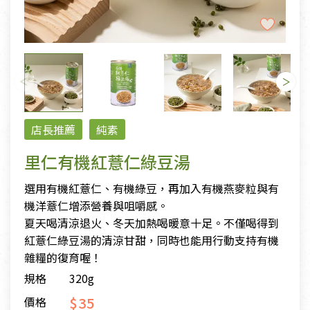
店長推薦
純素
里仁有機紅薏仁綠豆湯
選用有機紅薏仁、有機綠豆，再加入有機燕麥粒與有
機洋薏仁增添營養與咀嚼感。
夏天喝清涼退火、冬天加熱喝暖意十足。不僅喝得到
紅薏仁綠豆湯的清涼甘甜，同時也能用行動支持有機
雜糧的復育喔！
規格
320g
$35
價格