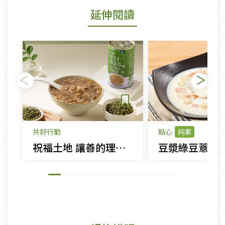
延伸閱讀
共好行動
點心
純素
祝福土地 讓善的理念循環
豆漿綠豆薏仁