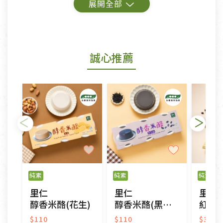
鑑賞期商品說明：
商品包裝外觀樣式色澤以實際出貨為準。
若商品發生新品瑕疵，可申請更換新品。
誠心推薦
若您購買的商品有下列「不適用七天鑑賞期商品」情
形者，除商品瑕疵以外，恕不接受退換貨.
依消保法之規定提供該商品七天免費鑑賞期(含例假
日)的服務，原則上若商品未經使用或被汙損(除商品
瑕疵)，一般皆可申請退換貨。
不適用七天鑑賞期商品：
以數位或電磁紀錄形式儲存之商品、易於變質或損壞
之商品、以及性質上無法或不適合退換之商品：如
純素
純素
純素
CD、VCD、DVD、電腦軟體，若產品瑕疵無法讀取僅
里仁
里仁
里仁
接受原片換新。
醇香米酪(花生)
醇香米酪(黑芝麻)
紅豆
衣飾鞋類-如T恤，如於送達後水洗或污損者。
美容保養用品、內衣褲、襪子、口罩等私人消耗性產
$110
$110
$34