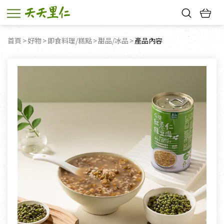
熱門搜尋：
首頁
好物
即食料理/糕點
甜品/冰品
目前頁面：
產品內容
親子活動
幸福節中獎名單