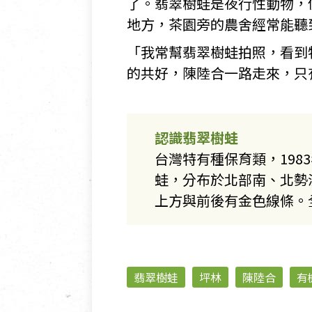
了。翡翠樹蛙是夜行性動物，
地方，茶園旁的農舍經常能聽
「我常幫翡翠樹蛙拍照，看到
的共好，陳陸合一路走來，只
認識翡翠樹蛙
台灣特有種保育類，198
蛙，分布於北部南、北勢
上方與前後有金色線條。
翡翠樹蛙
坪林
陳陸合
有