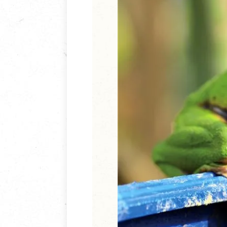
清潔/防蟲/薰香
臉部清潔/保養
餐具食器
臉部彩妝
廚房用具/家電/家飾
牙膏/牙刷/漱口
寢具織品
洗髮/潤髮/染髮
身體清潔/保養
個人用品