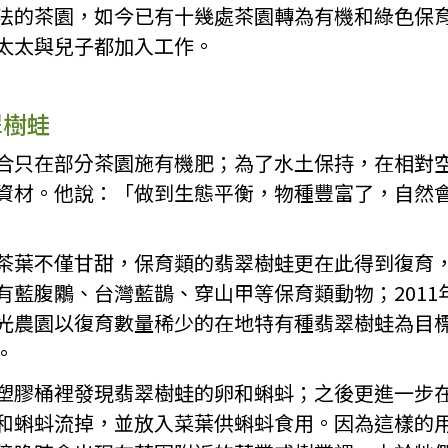
法的茶園，如今已有十幾處茶園轉為有機和綠色保育
太太與兒子都加入工作。
翠樹蛙
合只在部分茶園施有機肥；為了水土保持，在相對
資材。他說：「做到生態平衡，物種豐富了，自然
茶葉不僅甘甜，保育類的翡翠樹蛙更在此得到復育
有藍腹鷴、台灣藍鵲、穿山甲等保育類動物；2011
光農園以復育數量稀少的在地特有種翡翠樹蛙為目標，
。
塑膠桶裡發現翡翠樹蛙的卵和蝌蚪；之後更進一步
和蝌蚪流掉，並放入菜葉供蝌蚪食用。因為這樣的