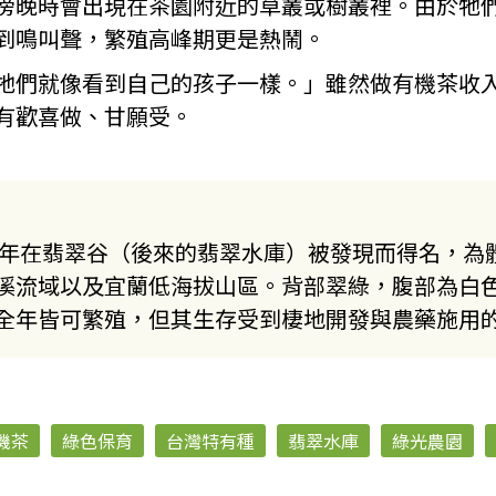
傍晚時會出現在茶園附近的草叢或樹叢裡。由於牠
到鳴叫聲，繁殖高峰期更是熱鬧。
牠們就像看到自己的孩子一樣。」雖然做有機茶收
有歡喜做、甘願受。
3年在翡翠谷（後來的翡翠水庫）被發現而得名，為體
溪流域以及宜蘭低海拔山區。背部翠綠，腹部為白
全年皆可繁殖，但其生存受到棲地開發與農藥施用
機茶
綠色保育
台灣特有種
翡翠水庫
綠光農園