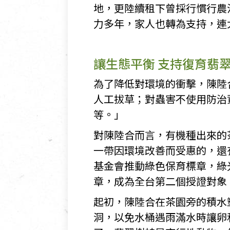
地
，更陸續租下曾採行慣行農
力多年，家人也轉為支持，連
讓生態平衡 支持復育翡
為了降低對環境的衝擊，陳陸
人工拔草；對蟲害不使用防治
等。」
對陳陸合而言，有機種出來的
一帶因環境改善而受惠的，還
基金會推動綠色保育標章，綠
章，成為全台第二個授證對象
起初，陳陸合在茶園旁的積水
洞，以免水桶遇雨滿水時讓卵