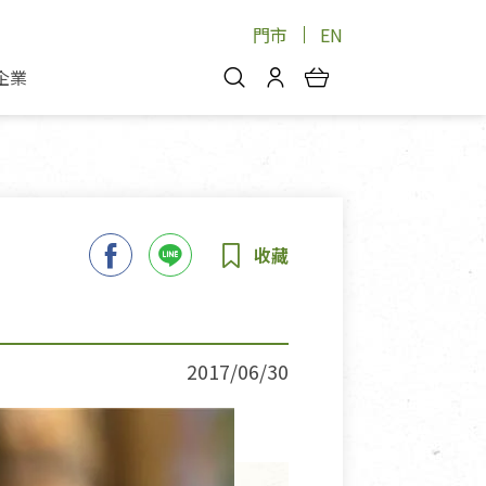
門市
EN
企業
你好，歡迎光臨！
安心蔬果
會員中心
蔬果箱/禮盒
物
我的優惠券
品
芽菜/菇
理包
醬料
消費紀錄查詢
個人資料管理
產品追蹤
2017/06/30
好文收藏
登入/註冊
物
寵物專區