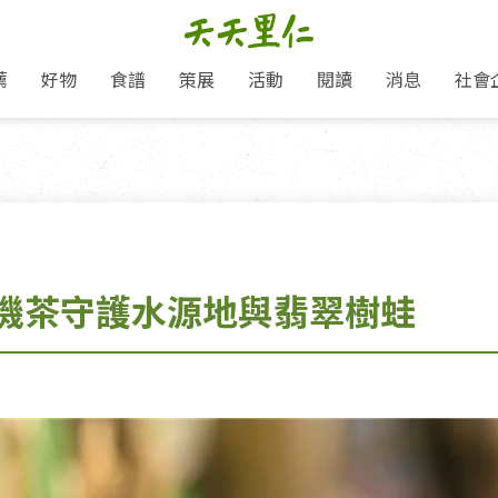
薦
好物
食譜
策展
活動
閱讀
消息
社會
里仁新訊
品牌故事
主題推薦
即食料理/糕點
地球超載日：守護地球從生活
主題活動
關注支持
媒體報導
養身保健
選擇開始
里仁七大永續行動
會員專屬
奶
里仁動態
中秋送禮推薦
沖泡麵/粥/湯
本土優先
永續飲食
保健食品
里仁為美刊
愛地球,吃蔬食就可以！
人才招募
門市資訊
惠
分店動態
超值好物特惠
熟食料理/調理包
減塑微革命
淨塑行動
養身食品/飲
產品/有機蔬果把關
產品推薦
作夥利他 加入水滴會員
產品動態
飲品
熱銷人氣產品推薦
包子饅頭/麵點
少或無添加
主食
生態保育
沙拉
中藥食材/調
點心
大事記
機茶守護水源地與翡翠樹蛙
經典必買推薦
粽子/蘿蔔糕/年糕
友善耕作
公益支持
酵素
「里仁誠食市集」永續新體驗
里仁聯名卡
評延長優惠
史瓦帝尼文化節
素鬆/醬菜
支持弱勢
獲獎肯定
減塑 一起來！
理念桌布下載
甜品/冰品
綠色保育
聯名合作
綠色保育-我們的田, 牠們的家
加入會員
麵包/糕點
永續飲食
里仁「史瓦帝尼文化節」
湯品
衣飾鞋包
圖書/宗教文