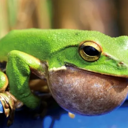
女裝
佛儒書籍
女內著居家
廣論/備覽手
水
男裝
敬經帛/書套
男內著居家
影音/圖書
毛巾/浴巾/手帕
文具禮品/禮
鞋襪
燈/燃燈油
帽/口罩/配件/包包
香
嬰幼/兒童
供具/修持用
居士服