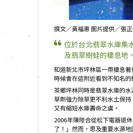
撰文／黃福惠 圖片提供／張正
位於台北翡翠水庫集
及翡翠樹蛙的棲息地
知道新北市坪林區一帶棲息著
時候會在這附近看到不知名的
茶鄉坪林同時是翡翠水庫的水
草劑強力除草更不利水土保持
又有縮短水庫壽命之虞。
2006年陳陸合從松下電器
了！」然而，思及重要水源地