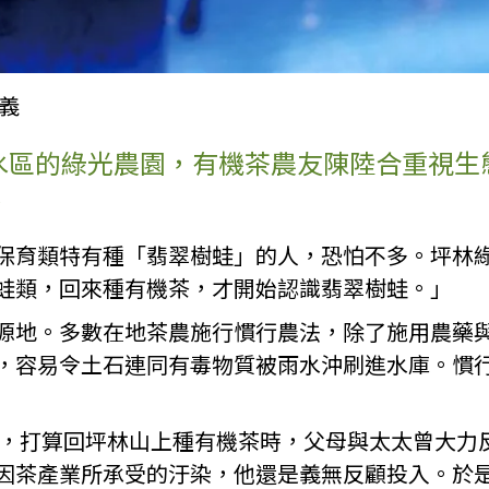
義
水區的綠光農園，有機茶農友陳陸合重視生
。
保育類特有種「翡翠樹蛙」的人，恐怕不多。坪林
蛙類，回來種有機茶，才開始認識翡翠樹蛙。」
源地。多數在地茶農施行慣行農法，除了施用農藥
，容易令土石連同有毒物質被雨水沖刷進水庫。慣
退休，打算回坪林山上種有機茶時，父母與太太曾大力
因茶產業所承受的汙染，他還是義無反顧投入。
於