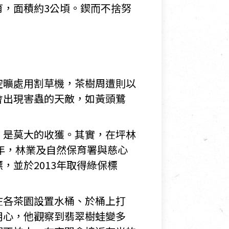
，面積約3公頃。鍥而不捨努
空曠處用割草機，茶樹周遭則以
會出現害蟲的天敵，如黃頭鷺
，是莫大的收獲。其實，在坪林
年，林業及自然保育署與慈心
並於2013年取得綠保標
在各茶園設置水桶、於桶上打
用心，他觀察到翡翠樹蛙變多