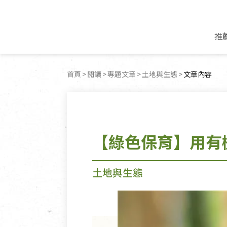
推
米麵/調理食材
好康優惠
飲品/零食
專題文章
首頁
閱讀
專題文章
土地與生態
目前頁面：
文章內容
米/麵/粉
8月新品優惠
豆漿/優格/植物
農產品與農友
豆麥雜糧種子
8月快閃商品優
果汁/醋飲/飲料
食品與廠商
植物油
中秋禮盒預購
茶/咖啡/花果茶
用品與廠商
不限類別
【綠色保育】用有
乾貨/素料/植物肉
7月惜福愛物
沖調飲/穀麥片
土地與生態
豆腐/天貝/豆製品
6月快閃商品-好
蜂蜜/椰奶
蔬食營養力
調味/醬料/烘焙食材
傳承經典優惠
休閒零食
生活提案
土地與生態
抹醬/果醬
文化好書優惠
堅果/果乾
共好行動
鮮凍蔬果
糖果/巧克力
里仁的努力
居家日用
個人清潔保養