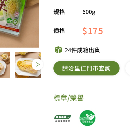
規格
600g
女裝
佛儒書籍
女內著居家
廣論/備覽手
$175
水
男裝
敬經帛/書套
價格
男內著居家
影音/圖書
毛巾/浴巾/手帕
文具禮品/禮
24件成箱出貨
鞋襪
燈/燃燈油
帽/口罩/配件/包包
香
請洽里仁門市查詢
嬰幼/兒童
供具/修持用
居士服
標章/榮譽