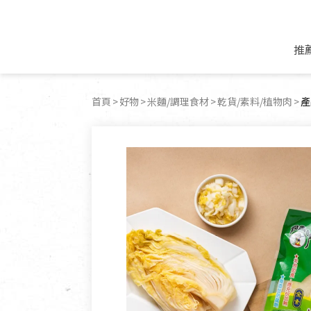
推
米麵/調理食材
好康優惠
飲品/零食
專題文章
首頁
好物
米麵/調理食材
乾貨/素料/植物肉
目
產
米/麵/粉
8月新品優惠
豆漿/優格/植物
農產品與農友
豆麥雜糧種子
8月快閃商品優
果汁/醋飲/飲料
食品與廠商
植物油
中秋禮盒預購
茶/咖啡/花果茶
用品與廠商
不限類別
乾貨/素料/植物肉
7月惜福愛物
沖調飲/穀麥片
土地與生態
豆腐/天貝/豆製品
6月快閃商品-好
蜂蜜/椰奶
蔬食營養力
調味/醬料/烘焙食材
傳承經典優惠
休閒零食
生活提案
抹醬/果醬
文化好書優惠
堅果/果乾
共好行動
鮮凍蔬果
糖果/巧克力
里仁的努力
居家日用
個人清潔保養