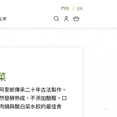
門市
EN
企業
你好，歡迎光臨！
安心蔬果
會員中心
蔬果箱/禮盒
物
我的優惠券
品
芽菜/菇
理包
醬料
消費紀錄查詢
菜
個人資料管理
產品追蹤
阿里郎傳承二十年古法製作。
好文收藏
然發酵熟成，不添加醋酸。口
登入/註冊
肉鍋與酸白菜水餃的最佳食
物
寵物專區