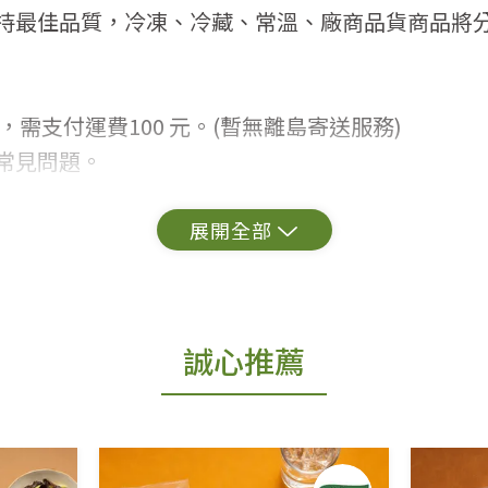
持最佳品質，冷凍、冷藏、常溫、廠商品貨商品將
，需支付運費100 元。(暫無離島寄送服務)
常見問題。
出貨為準。
更換新品。
誠心推薦
用七天鑑賞期商品」情形者，除商品瑕疵以外，恕不
免費鑑賞期(含例假日)的服務，原則上若商品未經