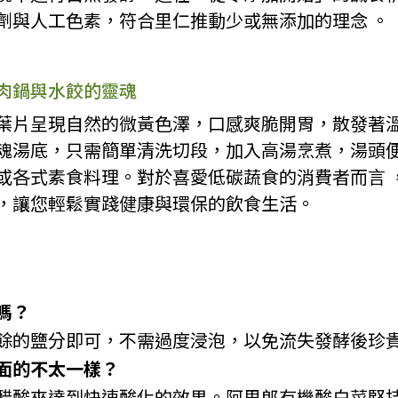
劑與人工色素，符合里仁推動少或無添加的理念 。
肉鍋與水餃的靈魂
葉片呈現自然的微黃色澤，口感爽脆開胃，散發著
魂湯底，只需簡單清洗切段，加入高湯烹煮，湯頭
或各式素食料理。對於喜愛低碳蔬食的消費者而言 
，讓您輕鬆實踐健康與環保的飲食生活。
嗎？
餘的鹽分即可，不需過度浸泡，以免流失發酵後珍
面的不太一樣？
醋酸來達到快速酸化的效果。阿里郎有機酸白菜堅