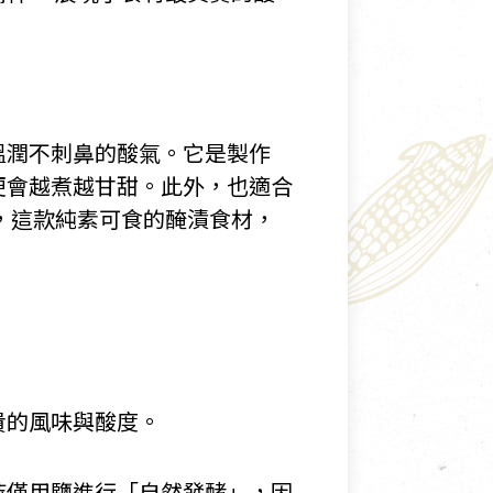
溫潤不刺鼻的酸氣。它是製作
便會越煮越甘甜。此外，也適合
，這款純素可食的醃漬食材，
貴的風味與酸度。
持僅用鹽進行「自然發酵」，因