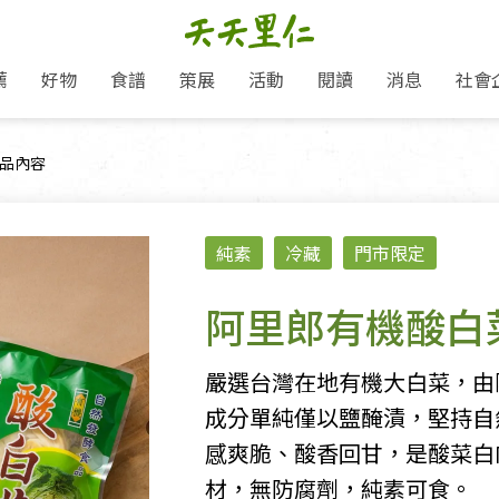
薦
好物
食譜
策展
活動
閱讀
消息
社會
里仁新訊
品牌故事
主題推薦
即食料理/糕點
地球超載日：守護地球從生活
主題活動
關注支持
媒體報導
養身保健
前頁面：
品內容
選擇開始
里仁七大永續行動
會員專屬
奶
里仁動態
中秋送禮推薦
沖泡麵/粥/湯
本土優先
永續飲食
保健食品
里仁為美刊
愛地球,吃蔬食就可以！
人才招募
門市資訊
惠
分店動態
超值好物特惠
熟食料理/調理包
減塑微革命
淨塑行動
養身食品/飲
產品/有機蔬果把關
產品推薦
純素
冷藏
門市限定
作夥利他 加入水滴會員
產品動態
飲品
熱銷人氣產品推薦
包子饅頭/麵點
少或無添加
主食
生態保育
沙拉
中藥食材/調
點心
大事記
經典必買推薦
粽子/蘿蔔糕/年糕
友善耕作
公益支持
酵素
阿里郎有機酸白
「里仁誠食市集」永續新體驗
里仁聯名卡
評延長優惠
史瓦帝尼文化節
素鬆/醬菜
支持弱勢
獲獎肯定
減塑 一起來！
理念桌布下載
甜品/冰品
綠色保育
聯名合作
嚴選台灣在地有機大白菜，由
綠色保育-我們的田, 牠們的家
加入會員
麵包/糕點
永續飲食
成分單純僅以鹽醃漬，堅持自
里仁「史瓦帝尼文化節」
湯品
感爽脆、酸香回甘，是酸菜白
材，無防腐劑，純素可食。
衣飾鞋包
圖書/宗教文