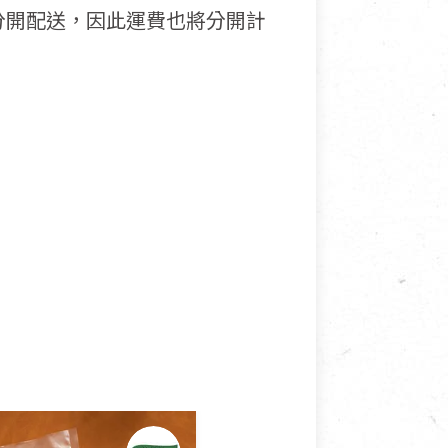
分開配送，因此運費也將分開計
接受退換貨.
使用或被汙損(除商品瑕疵)，