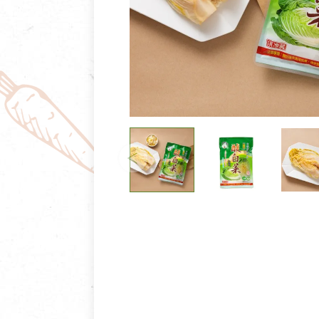
清潔/防蟲/薰香
臉部清潔/保養
餐具食器
臉部彩妝
廚房用具/家電/家飾
牙膏/牙刷/漱口
寢具織品
洗髮/潤髮/染髮
身體清潔/保養
個人用品