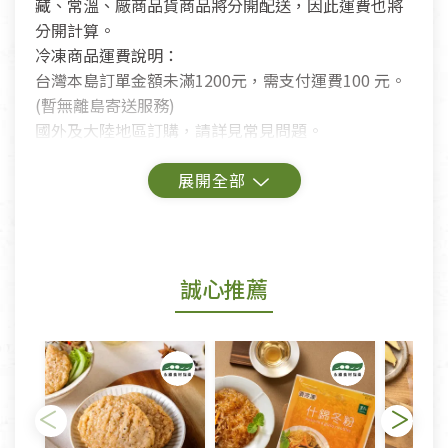
藏、常溫、廠商品貨商品將分開配送，因此運費也將
分開計算。
冷凍商品運費說明：
台灣本島訂單金額未滿1200元，需支付運費100 元。
(暫無離島寄送服務)
國外及大陸地區訂購，請詳見常見問題。
鑑賞期商品說明：
商品包裝外觀樣式色澤以實際出貨為準。
若商品發生新品瑕疵，可申請更換新品。
誠心推薦
若您購買的商品有下列「不適用七天鑑賞期商品」情
形者，除商品瑕疵以外，恕不接受退換貨.
依消保法之規定提供該商品七天免費鑑賞期(含例假
日)的服務，原則上若商品未經使用或被汙損(除商品
瑕疵)，一般皆可申請退換貨。