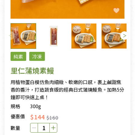
純素
冷凍
里仁蒲燒素鰻
用植物蛋白模仿魚肉細緻、軟嫩的口感，裹上鹹甜焦
香的醬汁，打造蔬食版的經典日式蒲燒鰻魚。加熱5分
鐘即可快速上桌！
規格
300g
$144
優惠價
$160
數量