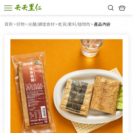
熱門搜尋：
首頁
好物
米麵/調理食材
乾貨/素料/植物肉
目前頁面：
產品內容
親子活動
幸福節中獎名單