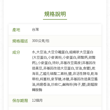
規格說明
產地
台灣
規格描述
300公克/包
成分
水,大豆油,大豆分離蛋白,組織狀大豆蛋白
(大豆蛋白,小麥澱粉,小麥蛋白,碳酸鈣,硫酸
鈣),小麥蛋白,特砂,非基改豆腐皮(非基因改
造黃豆,非基因改造大豆蛋白,甘油,食鹽),乾
海苔,乙醯化磷酸二澱粉,鹽,非活性酵母,乾海
帶粉,純薑粉,麥芽糖,冰糖,非基因改造黃豆醬
油,純磨香油,炒麻仁,鹹梅粉(梅子,鹽),麩醯胺
轉胺酶
保存期限
12個月