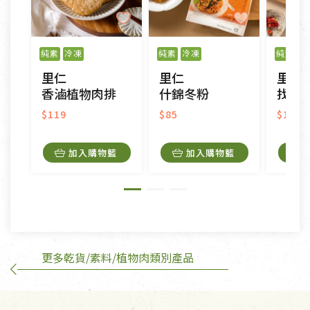
不適用七天鑑賞期商品：
以數位或電磁紀錄形式儲存之商品、易於變質或損壞
之商品、以及性質上無法或不適合退換之商品：如
純素
冷凍
純素
冷凍
純素
冷
CD、VCD、DVD、電腦軟體，若產品瑕疵無法讀取僅
里仁
里仁
里仁
接受原片換新。
香滷植物肉排
什錦冬粉
找不
衣飾鞋類-如T恤，如於送達後水洗或污損者。
美容保養用品、內衣褲、襪子、口罩等私人消耗性產
$119
$85
$180
品，一經拆封使用，恕無法退貨。
內衣褲、襪子、口罩個人衛生用品除商品本身有瑕疵
加入購物籃
加入購物籃
外,依據《通訊交易解除權合理例外情事適用準
則》, 恕無法退貨。
有標示不接受退貨的優惠商品與蔬菜箱，不接受退
換，但若為商品本身或運送過程中所造成的瑕疵，則
不在此限。
更多乾貨/素料/植物肉類別產品