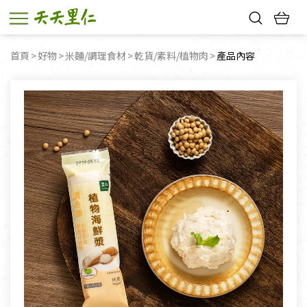
熱門搜尋：
首頁
好物
米麵/調理食材
乾貨/素料/植物肉
目前頁面：
產品內容
親子活動
幸福節中獎名單