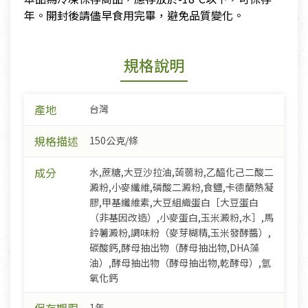
年。開封後請儘早食用完畢，避免品質變化。
規格說明
產地
台灣
規格描述
150公克/條
成分
水,蔗糖,大豆沙拉油,蒟蒻粉,乙醯化己二酸二
澱粉,小麥纖維,磷酸二澱粉,食鹽,卡德蘭熱凝
膠,甲基纖維素,大豆組織蛋白［大豆蛋白
（非基因改造）,小麥蛋白,玉米澱粉,水］,馬
鈴薯澱粉,調味粉（麥芽糊精,玉米發酵醬）,
碳酸鈣,酵母抽出物（酵母抽出物,DHA藻
油）,酵母抽出物（酵母抽出物,乾酵母）,氫
氧化鈣
1年