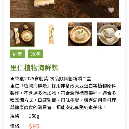
純素
冷凍
里仁植物海鮮漿
★榮獲2025食創獎-食品飲料創新類二星
里仁「植物海鮮漿」採用非基改大豆蛋白等植物原料
製作，不含過多添加物，符合潔淨標章製程，適合多
種烹調方式。口感紮實，風味多變，讓喜愛創意料理
與健康飲食的消費者，都能安心享受純素美味。
規格
150g
$95
價格