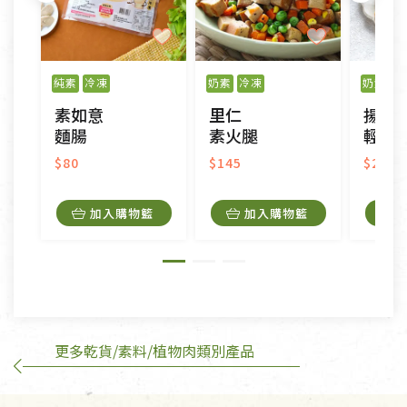
不適用七天鑑賞期商品：
以數位或電磁紀錄形式儲存之商品、易於變質或損壞
之商品、以及性質上無法或不適合退換之商品：如
純素
冷凍
奶素
冷凍
奶素
冷
CD、VCD、DVD、電腦軟體，若產品瑕疵無法讀取僅
素如意
里仁
揚明
接受原片換新。
麵腸
素火腿
輕鬆
衣飾鞋類-如T恤，如於送達後水洗或污損者。
美容保養用品、內衣褲、襪子、口罩等私人消耗性產
$80
$145
$245
品，一經拆封使用，恕無法退貨。
內衣褲、襪子、口罩個人衛生用品除商品本身有瑕疵
加入購物籃
加入購物籃
外,依據《通訊交易解除權合理例外情事適用準
則》, 恕無法退貨。
有標示不接受退貨的優惠商品與蔬菜箱，不接受退
換，但若為商品本身或運送過程中所造成的瑕疵，則
不在此限。
更多乾貨/素料/植物肉類別產品