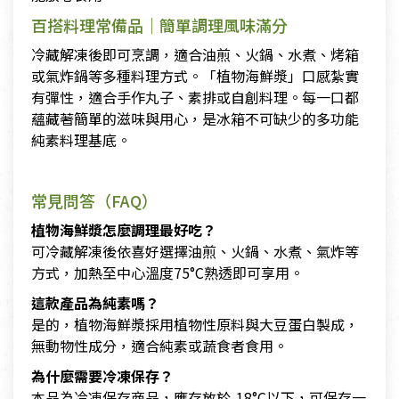
百搭料理常備品｜簡單調理風味滿分
冷藏解凍後即可烹調，適合油煎、火鍋、水煮、烤箱
或氣炸鍋等多種料理方式。「植物海鮮漿」口感紮實
有彈性，適合手作丸子、素排或自創料理。每一口都
蘊藏著簡單的滋味與用心，是冰箱不可缺少的多功能
純素料理基底。
常見問答（FAQ）
植物海鮮漿怎麼調理最好吃？
可冷藏解凍後依喜好選擇油煎、火鍋、水煮、氣炸等
方式，加熱至中心溫度75°C熟透即可享用。
這款產品為純素嗎？
是的，植物海鮮漿採用植物性原料與大豆蛋白製成，
無動物性成分，適合純素或蔬食者食用。
為什麼需要冷凍保存？
本品為冷凍保存商品，應存放於-18°C以下，可保存一