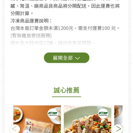
藏、常溫、廠商品貨商品將分開配送，因此運費也將
分開計算。
冷凍商品運費說明：
台灣本島訂單金額未滿1200元，需支付運費100 元。
(暫無離島寄送服務)
國外及大陸地區訂購，請詳見常見問題。
鑑賞期商品說明：
商品包裝外觀樣式色澤以實際出貨為準。
若商品發生新品瑕疵，可申請更換新品。
誠心推薦
若您購買的商品有下列「不適用七天鑑賞期商品」情
形者，除商品瑕疵以外，恕不接受退換貨.
依消保法之規定提供該商品七天免費鑑賞期(含例假
日)的服務，原則上若商品未經使用或被汙損(除商品
瑕疵)，一般皆可申請退換貨。