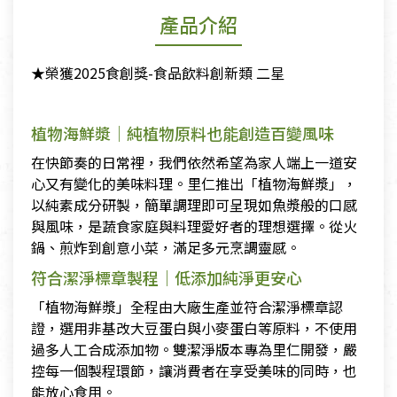
產品介紹
★榮獲2025食創獎-食品飲料創新類 二星
植物海鮮漿｜純植物原料也能創造百變風味
在快節奏的日常裡，我們依然希望為家人端上一道安
心又有變化的美味料理。里仁推出「植物海鮮漿」，
以純素成分研製，簡單調理即可呈現如魚漿般的口感
與風味，是蔬食家庭與料理愛好者的理想選擇。從火
鍋、煎炸到創意小菜，滿足多元烹調靈感。
符合潔淨標章製程｜低添加純淨更安心
「植物海鮮漿」全程由大廠生產並符合潔淨標章認
證，選用非基改大豆蛋白與小麥蛋白等原料，不使用
過多人工合成添加物。雙潔淨版本專為里仁開發，嚴
控每一個製程環節，讓消費者在享受美味的同時，也
能放心食用。