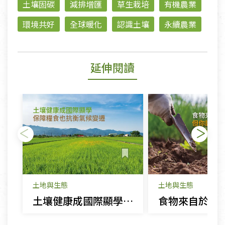
土壤固碳
減排增匯
草生栽培
有機農業
環境共好
全球暖化
認識土壤
永續農業
延伸閱讀
土地與生態
土地與生態
土壤健康成國際顯學 保障糧食也抗衡氣候變遷