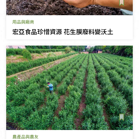
用品與廠商
宏亞食品珍惜資源 花生膜廢料變沃土
農產品與農友