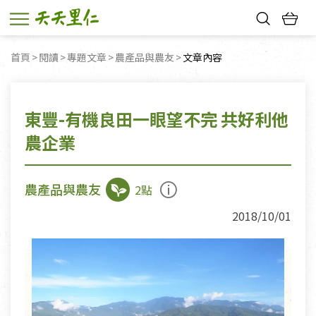
熱門搜尋：
首頁
閱讀
專題文章
農產品與農友
目前頁面：
文章內容
親子活動
幸福節中獎名單
東豐-有機良田一眼望不完 共好利他
農企業
農產品與農友
2點
2018/10/01