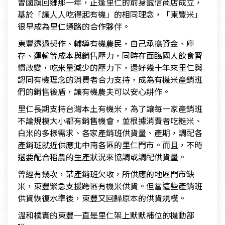
曾國旗回鄉那一年，正逢里仁的前身誠信商店成立，
基於「讓人人吃得起有機」的相同理念，「東豐米」
很早成為里仁通路的合作夥伴。
東豐透過契作、輔導有機農民，自己承擔資金、庫
存、運輸等成本與銷售壓力，同時在面臨國人飲食習
慣改變，吃米量減少的壓力下，還好幾十年來里仁與
認同有機理念的消費者合力支持，成為有機米產銷班
們的銷售後盾，讓有機農夫可以安心耕作。
里仁長期支持台灣本土有機米，為了讓每一家產銷班
不論規模大小都有銷售機會，並根據消費者吃糙米、
白米的多樣需求、各家產銷班供貨量、產期，調配各
產銷班就近供應北中南各區的里仁門市。而且，不時
還要配合稻農的生產狀況來協調或調配供貨量。
曾經有幾次，某產銷班欠收，所供應的地區門市缺
米，東豐緊急支援跨區有機米供貨。但當這些產銷班
供貨恢復水準後，東豐又回歸原本的供貨規模。
溫和樸實的東豐一直是里仁架上默默補位的機動部