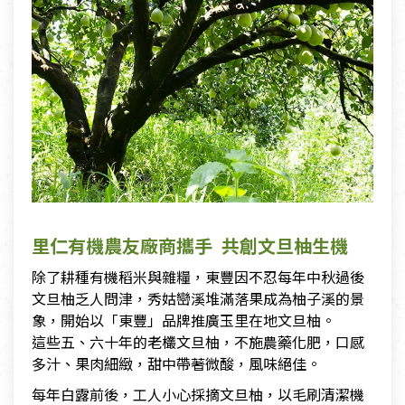
里仁有機農友廠商攜手 共創文旦柚生機
除了耕種有機稻米與雜糧，東豐因不忍每年中秋過後
文旦柚乏人問津，秀姑巒溪堆滿落果成為柚子溪的景
象，開始以「東豐」品牌推廣玉里在地文旦柚。
這些五、六十年的老欉文旦柚，不施農藥化肥，口感
多汁、果肉細緻，甜中帶著微酸，風味絕佳。
每年白露前後，工人小心採摘文旦柚，以毛刷清潔機