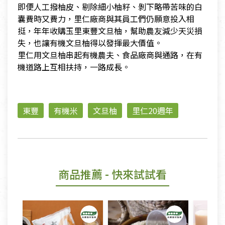
即便人工撥柚皮、剔除細小柚籽、剝下略帶苦味的白
囊費時又費力，里仁廠商與其員工們仍願意投入相
挺，年年收購玉里東豐文旦柚，幫助農友減少天災損
失，也讓有機文旦柚得以發揮最大價值。
里仁用文旦柚串起有機農夫、食品廠商與通路，在有
機道路上互相扶持，一路成長。
東豐
有機米
文旦柚
里仁20週年
商品推薦
- 快來試試看