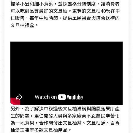
掃落小蟲和細小落葉，並採嚴格分級制度，讓消費者
可以吃到品質最好的文旦柚。東豐的文旦柚40%在里
仁販售，每年中秋時節，提供單顆裸賣與適合送禮的
文旦柚禮盒。
另外，為了解決中秋過後文旦柚滯銷與颱風落果所產
生的問題，里仁開發人員與多家廠商不忍農民辛苦化
為一地落果，合作開發出文旦柚茶、文旦柚酥、百香
柚愛玉凍等多款文旦柚產品。