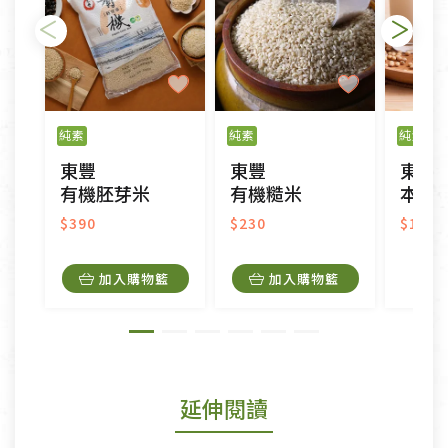
純素
純素
純素
東豐
東豐
東豐
有機胚芽米
有機糙米
本土
$390
$230
$135
加入購物籃
加入購物籃
延伸閱讀