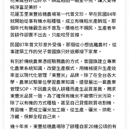
花東縱谷好山好水，綿延稻田一眼望不完，讓人覺得
純淨富足美好。
花蓮玉里東豐拾穗農場第一代曾文珍，早在民國84年
就開始從事有機水稻種植，成立有機稻米產銷班。那
個年代有機觀念尚不普及，價格也不親民，生產者辛
苦耕作卻賣不出去，只能咬牙苦撐。
民國87年曾文珍意外受傷，那個從小想逃離農村，從
事建築工作的兒子曾國旗只好返鄉接下家業。
有別於傳統農業憑經驗務農的方式，曾國旗建立專業
化農業系統知識，改變生產模式，用機械提升生產效
率並以現代化管理「東豐米」品牌。除了在全台各大
學、農業試驗單位學習農業知識，還發展出一套農業
管理SOP，不因農夫個人耕種而產生品質差異，務求
東豐米品質一致。為了確保有機米不被慣行米污染，
除了以有機的方式種植，甚至自己貸鉅款買收割機、
育苗機，更成立碾米加工廠，從生產、碾米、烘乾、
冷藏、保鮮全程自己來。
幾十年來，東豐拾穗農場除了耕種自家20幾公頃的有