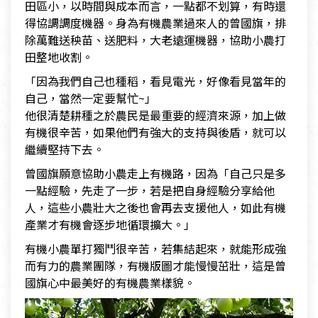
田區小，以時間與成本而言，一點都不划算，有時還
得協調調度機器。身為有機農業過來人的曾國旗，排
除萬難送秧苗、送肥料，大老遠運機器，協助小農打
田整地收割。
「因為我們自己也種稻，看見電光，好像看見當年的
自己，當然一定要幫忙~」
他很清楚耕種之於農民是最重要的經濟來源，加上做
有機很辛苦，如果他們有強大的支持與後盾，就可以
繼續堅持下去。
曾國旗願意協助小農走上有機路，因為「自己只是多
一點經驗，先走了一步，若是把自身經驗分享給他
人，這些小農壯大之後也會再去支援他人，如此有機
產業才有機會逐步地循環擴大。」
有機小農單打獨鬥很辛苦，若集結起來，就能形成強
而有力的農業團隊，有機版圖才能慢慢茁壯，這是曾
國旗心中最美好的有機農業樣貌。