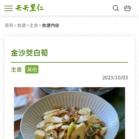
熱門搜尋：
首頁
食譜
主食
目前頁面：
食譜內容
親子活動
幸福節中獎名單
金沙茭白筍
主食
其他
2023/10/03