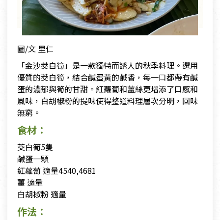
圖/文 里仁
「金沙茭白筍」是一款獨特而誘人的秋季料理。選用
優質的茭白筍，結合鹹蛋黃的鹹香，每一口都帶有鹹
蛋的濃郁與筍的甘甜。紅蘿蔔和薑絲更增添了口感和
風味，白胡椒粉的提味使得整道料理層次分明，回味
無窮。
食材：
茭白筍5隻
鹹蛋一顆
紅蘿蔔 適量4540,4681
薑 適量
白胡椒粉 適量
作法：