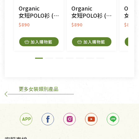
CD、VCD、DVD、電腦軟體，若產品瑕疵無法讀取僅
Organic
Organic
Organ
接受原片換新。
女短POLO衫 (鳳梨涼感)(粉色)
女短POLO衫 (鳳梨涼感)(橘色)
女短POLO衫
衣飾鞋類-如T恤，如於送達後水洗或污損者。
美容保養用品、內衣褲、襪子、口罩等私人消耗性產
$890
$890
$890
品，一經拆封使用，恕無法退貨。
內衣褲、襪子、口罩個人衛生用品除商品本身有瑕疵
加入購物籃
加入購物籃
外,依據《通訊交易解除權合理例外情事適用準
則》, 恕無法退貨。
有標示不接受退貨的優惠商品與蔬菜箱，不接受退
換，但若為商品本身或運送過程中所造成的瑕疵，則
不在此限。
更多女裝類別產品
訂購手抄稿退貨需知：
手抄稿進行退貨時，請務必保持原包裝方式及使用原
箱退回。
若未保持原包裝方式或未使用原箱退回，導致書籍有
任何折損、磨損、污損或凹角，將不接受退貨，也不
予以退費。
不接受退貨之手抄稿，為敬重法寶故，里仁網購無法