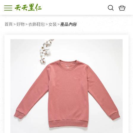
熱門搜尋：
首頁
好物
衣飾鞋包
女裝
目前頁面：
產品內容
親子活動
幸福節中獎名單