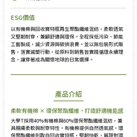
ESG價值
以有機棉與回收寶特瓶再生聚酯纖維混紡，柔軟透氣
又堅韌耐穿，兼顧舒適與環保。全程採低污染、節能
工藝製成，減少資源與碳排浪費。並以無包裝形式販
售，落實減塑行動，從原料到銷售皆實踐循環永續理
念，讓穿著成為關懷地球的日常選擇。
產品介紹
柔軟有機棉 × 環保聚酯纖維，打造舒適機能感
大學T採用40%有機棉與60%環保聚酯纖維混紡，兼
具親膚柔軟與耐穿特性。有機棉提供自然透氣感，環
保聚酯纖維則取自回收寶特瓶，堅韌快乾，展現對環