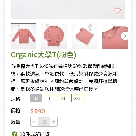
Organic大學T(粉色)
有機棉大學T以40%有機棉與60%環保聚酯纖維混
紡，柔軟透氣、堅韌快乾。低污染製程減少資源耗
損，展現永續精神。簡約剪裁設計，兼顧舒適與機
能，是秋冬通勤與休閒的環保時尚選擇。
M
L
XL
2XL
規格
$990
價格
數量
10件成箱出貨