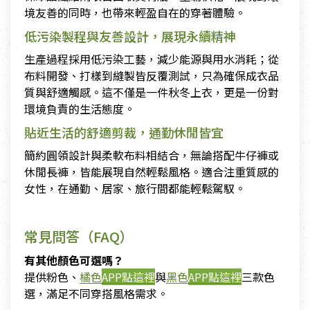
境友善的同時，也帶來輕盈自在的穿著體驗。
低污染製程與友善設計，展現永續精神
生產過程採用低污染工藝，減少能源與用水消耗；從
布料開發、打樣到縫製皆反覆測試，只為確保成衣品
質與舒適觸感。這不僅是一件秋冬上衣，更是一份對
環境負責的生活態度。
貼近生活的舒適剪裁，通勤休閒皆宜
簡約圓領設計與柔軟布料相結合，無論搭配牛仔褲或
休閒長褲，皆能展現自然輕鬆風格。適合注重質感的
女性，在通勤、居家、旅行間都能輕鬆駕馭。
常見問答（FAQ）
有其他顏色可選嗎？
提供粉色、
橘色
APP點這裡
與
黑色
APP點這裡
三款色
選，滿足不同穿搭風格需求。