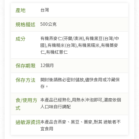
產地
台灣
規格描述
500公克
成分
有機燕麥仁(芬蘭/澳洲),有機黑豆(台灣/中
國),有機糙米(台灣),有機黑糯米,有機蕎麥
仁,有機紅薏仁
保存期限
12個月
保存方法
開封後請務必密封儲放,儘快食用或冷藏保
存。
食/使用方
本產品已經熟化,用熱水沖泡即可,濃度依個
人口味自行調配
式
過敏源資訊
本產品含燕麥、黑豆、蕎麥,對其 過敏者不
宜食用