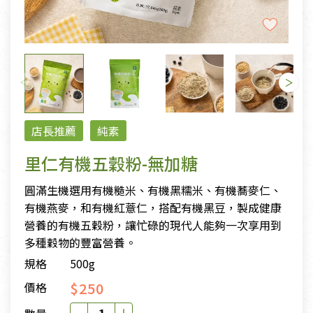
店長推薦
純素
里仁有機五穀粉-無加糖
圓滿生機選用有機糙米、有機黑糯米、有機蕎麥仁、
有機燕麥，和有機紅薏仁，搭配有機黑豆，製成健康
營養的有機五穀粉，讓忙碌的現代人能夠一次享用到
多種穀物的豐富營養。
規格
500g
$250
價格