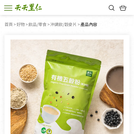
熱門搜尋：
首頁
好物
飲品/零食
沖調飲/穀麥片
目前頁面：
產品內容
親子活動
幸福節中獎名單