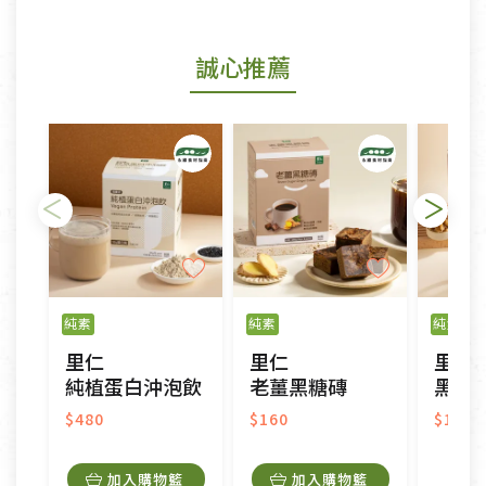
商品包裝外觀樣式色澤以實際出貨為準。
若商品發生新品瑕疵，可申請更換新品。
誠心推薦
若您購買的商品有下列「不適用七天鑑賞期商品」情
形者，除商品瑕疵以外，恕不接受退換貨.
依消保法之規定提供該商品七天免費鑑賞期(含例假
日)的服務，原則上若商品未經使用或被汙損(除商品
瑕疵)，一般皆可申請退換貨。
不適用七天鑑賞期商品：
以數位或電磁紀錄形式儲存之商品、易於變質或損壞
之商品、以及性質上無法或不適合退換之商品：如
純素
純素
純素
CD、VCD、DVD、電腦軟體，若產品瑕疵無法讀取僅
里仁
里仁
里仁
接受原片換新。
純植蛋白沖泡飲
老薑黑糖磚
黑米核
衣飾鞋類-如T恤，如於送達後水洗或污損者。
美容保養用品、內衣褲、襪子、口罩等私人消耗性產
$480
$160
$190
品，一經拆封使用，恕無法退貨。
內衣褲、襪子、口罩個人衛生用品除商品本身有瑕疵
加入購物籃
加入購物籃