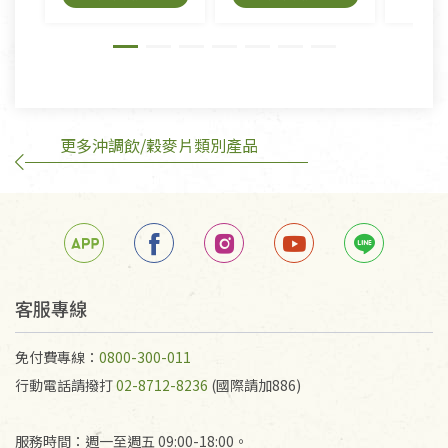
外,依據《通訊交易解除權合理例外情事適用準
則》, 恕無法退貨。
有標示不接受退貨的優惠商品與蔬菜箱，不接受退
換，但若為商品本身或運送過程中所造成的瑕疵，則
不在此限。
更多沖調飲/穀麥片類別產品
訂購手抄稿退貨需知：
手抄稿進行退貨時，請務必保持原包裝方式及使用原
箱退回。
若未保持原包裝方式或未使用原箱退回，導致書籍有
任何折損、磨損、污損或凹角，將不接受退貨，也不
予以退費。
不接受退貨之手抄稿，為敬重法寶故，里仁網購無法
客服專線
代為結緣處理等。 若需將手抄稿寄還給消費者，因而
產生的運費100元/箱將由消費者負擔。
免付費專線：
0800-300-011
行動電話請撥打
02-8712-8236
(國際請加886)
服務時間：週一至週五 09:00-18:00。