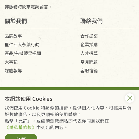
非服務時間來電請留言。
關於我們
聯絡我們
品牌故事
合作提案
里仁七大永續行動
企業採購
產品/有機蔬果把關
人才招募
大事記
常見問題
媒體報導
客服信箱
會員服務條款
隱私權政策
本網站使用 Cookies
Copyright © 2026 里仁事業股份有限公司(統編：16301262) /
里仁網購股份有限公司(統編：25149752)
我們使用 Cookie 和類似的技術，提供個人化內容、根據用戶偏
All Rights Reserved.
好投放廣告，以及更順暢的使用體驗。
點擊「允許」，或繼續瀏覽網站即代表你同意我們在
《隱私權條款》
中列出的內容。