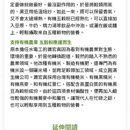
定要做就做最好、最沒副作用的，於是將榖類用蒸
的、黑豆用低溫焙炒，如此一來，既可以保留香氣，
又不會太過燥熱。有機五穀粉已經熟化，可以直接加
入豆漿、牛奶、精力湯等飲品中沖泡，或灑在飯或麵
上，輕鬆攝取來自五種穀物的營養。
支持有機農業 五穀粉應運而生
​
​原本擔任水電工的蕭宏真因為看到有機農業對生態、
環境的重要，於是他轉換跑道，毅然的踏入不熟悉的
農業領域。他改種有機米、製造有機肥，還專門為有
機米設一個碾米場，並跨足穀類加工領域，成立圓滿
生機公司。蕭宏真採用台灣有機糙米、有機黑糯米、
有機燕麥、和有機紅薏仁，搭配含高蛋白質的有機黑
豆為穀粉成份。由於這四項食材偏酸性，便再加入鹼
性較強的有機蕎麥中和屬性。讓現代人在忙碌之餘，
也可以輕鬆享用到五種穀物的營養。
延伸閱讀