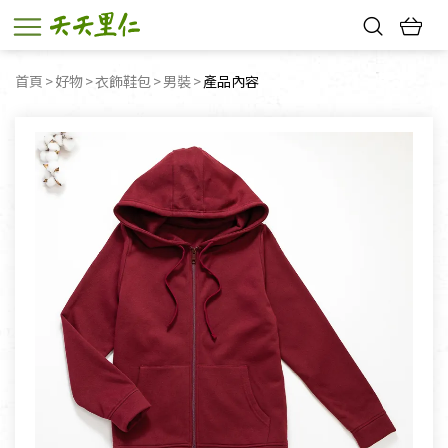
熱門搜尋：
首頁
好物
衣飾鞋包
男裝
目前頁面：
產品內容
親子活動
幸福節中獎名單