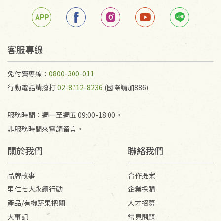
若未保持原包裝方式或未使用原箱退回，導致書籍有
任何折損、磨損、污損或凹角，將不接受退貨，也不
予以退費。
不接受退貨之手抄稿，為敬重法寶故，里仁網購無法
客服專線
代為結緣處理等。 若需將手抄稿寄還給消費者，因而
產生的運費100元/箱將由消費者負擔。
免付費專線：
0800-300-011
行動電話請撥打
02-8712-8236
(國際請加886)
服務時間：週一至週五 09:00-18:00。
非服務時間來電請留言。
關於我們
聯絡我們
品牌故事
合作提案
里仁七大永續行動
企業採購
產品/有機蔬果把關
人才招募
大事記
常見問題