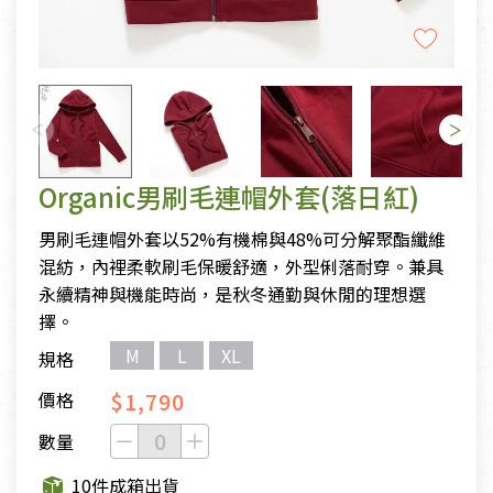
Organic男刷毛連帽外套(落日紅)
男刷毛連帽外套以52%有機棉與48%可分解聚酯纖維
混紡，內裡柔軟刷毛保暖舒適，外型俐落耐穿。兼具
永續精神與機能時尚，是秋冬通勤與休閒的理想選
擇。
M
L
XL
規格
$1,790
價格
數量
10件成箱出貨