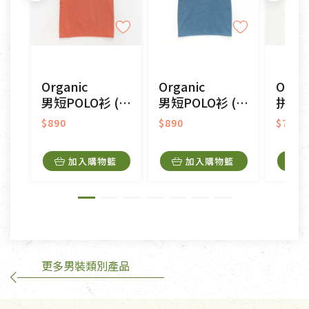
不適用七天鑑賞期商品：
以數位或電磁紀錄形式儲存之商品、易於變質或損壞
之商品、以及性質上無法或不適合退換之商品：如
CD、VCD、DVD、電腦軟體，若產品瑕疵無法讀取僅
Organic
Organic
Organ
接受原片換新。
男短POLO衫 (鳳梨涼感)(橘色)
男短POLO衫 (鳳梨涼感)(藍色)
拼接男圓短T恤 
衣飾鞋類-如T恤，如於送達後水洗或污損者。
美容保養用品、內衣褲、襪子、口罩等私人消耗性產
$890
$890
$790
品，一經拆封使用，恕無法退貨。
內衣褲、襪子、口罩個人衛生用品除商品本身有瑕疵
加入購物籃
加入購物籃
外,依據《通訊交易解除權合理例外情事適用準
則》, 恕無法退貨。
有標示不接受退貨的優惠商品與蔬菜箱，不接受退
換，但若為商品本身或運送過程中所造成的瑕疵，則
不在此限。
更多男裝類別產品
訂購手抄稿退貨需知：
手抄稿進行退貨時，請務必保持原包裝方式及使用原
箱退回。