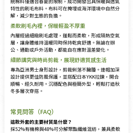
統棉料僅適合春夏的限制，成功開發出具保暖與透氣
特性的刷毛布料。布料可在掩埋或海洋環境中自然分
解，減少對生態的負擔。
柔軟刷毛內裡，保暖輕盈不厚重
內層經過細緻刷毛處理，蓬鬆而柔軟，形成隔熱空氣
層，讓身體維持溫暖同時保持乾爽舒適。無論在辦
公、通勤或戶外活動，都能自在應對溫差變化。
細節講究與時尚剪裁，展現舒適質感生活
專為亞洲男士身形設計，剪裁俐落不臃腫。連帽加深
設計提供更佳防風保護，並搭配日本YKK拉鍊，開合
順暢、經久耐用。沉穩配色與極簡外型，輕鬆打造秋
冬多層次穿搭。
常見問答（FAQ）
這款外套的主要材質是什麼？
採52%有機棉與48%可分解聚酯纖維混紡，兼具柔軟