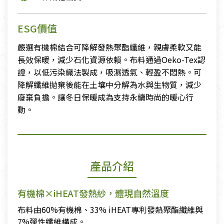
ESG價值
嚴選有機棉結合可降解發熱聚酯纖維，親膚柔軟又能
長效保暖，減少石化資源依賴。布料通過Oeko-Tex認
證，以低污染織法製成，吸濕透氣、輕盈不悶熱。可
降解纖維拋棄後能在土壤中分解為水與生物質，減少
廢棄負擔。讓冬日保暖成為支持永續時尚的暖心行
動。
產品介紹
有機棉×iHEAT發熱紗，體現自然溫度
布料由60%有機棉、33% iHEAT專利發熱聚酯纖維與
7%彈性纖維構成。