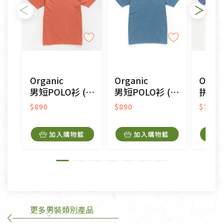
不適用七天鑑賞期商品：
以數位或電磁紀錄形式儲存之商品、易於變質或損壞
之商品、以及性質上無法或不適合退換之商品：如
CD、VCD、DVD、電腦軟體，若產品瑕疵無法讀取僅
Organic
Organic
Organ
接受原片換新。
男短POLO衫 (鳳梨涼感)(橘色)
男短POLO衫 (鳳梨涼感)(藍色)
拼接男圓短T恤 
衣飾鞋類-如T恤，如於送達後水洗或污損者。
美容保養用品、內衣褲、襪子、口罩等私人消耗性產
$890
$890
$790
品，一經拆封使用，恕無法退貨。
內衣褲、襪子、口罩個人衛生用品除商品本身有瑕疵
加入購物籃
加入購物籃
外,依據《通訊交易解除權合理例外情事適用準
則》, 恕無法退貨。
有標示不接受退貨的優惠商品與蔬菜箱，不接受退
換，但若為商品本身或運送過程中所造成的瑕疵，則
不在此限。
更多男裝類別產品
訂購手抄稿退貨需知：