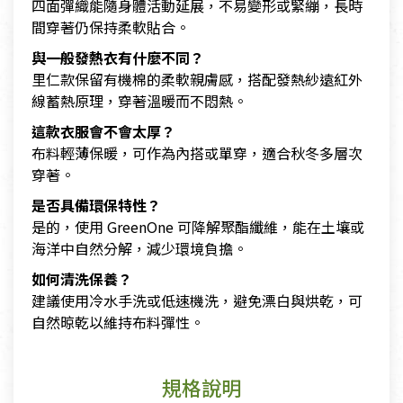
四面彈織能隨身體活動延展，不易變形或緊繃，長時
間穿著仍保持柔軟貼合。
與一般發熱衣有什麼不同？
里仁款保留有機棉的柔軟親膚感，搭配發熱紗遠紅外
線蓄熱原理，穿著溫暖而不悶熱。
這款衣服會不會太厚？
布料輕薄保暖，可作為內搭或單穿，適合秋冬多層次
穿著。
是否具備環保特性？
是的，使用 GreenOne 可降解聚酯纖維，能在土壤或
海洋中自然分解，減少環境負擔。
如何清洗保養？
建議使用冷水手洗或低速機洗，避免漂白與烘乾，可
自然晾乾以維持布料彈性。
規格說明