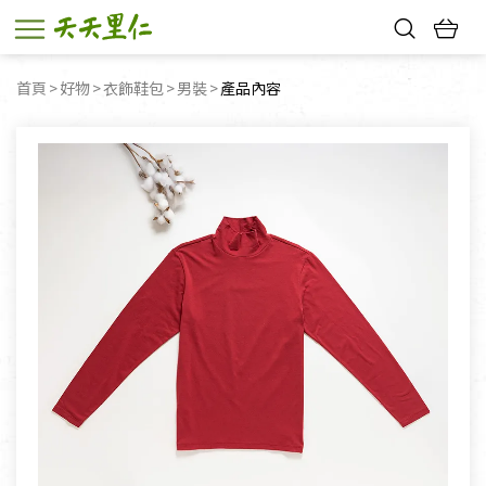
熱門搜尋：
首頁
好物
衣飾鞋包
男裝
目前頁面：
產品內容
親子活動
幸福節中獎名單