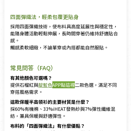
四面彈織法，輕柔包覆更貼身
採用四面彈織技術，使布料具高度延展性與穩定性，
能隨身體活動輕鬆伸展，長時間穿著仍維持舒適貼合
感。
觸感柔軟細緻，不論單穿或內搭都能自然服貼。
常見問答（FAQ）
有其他顏色可選嗎？
提供石榴紅與
靛藍色
APP點這裡
二款色選，滿足不同
穿搭風格需求。
這款保暖半高領衫的主要材質是什麼？
採60%有機棉、33%iHEAT發熱紗與7%彈性纖維混
紡，兼具保暖與舒適彈性。
布料的「四面彈織法」有什麼優點？