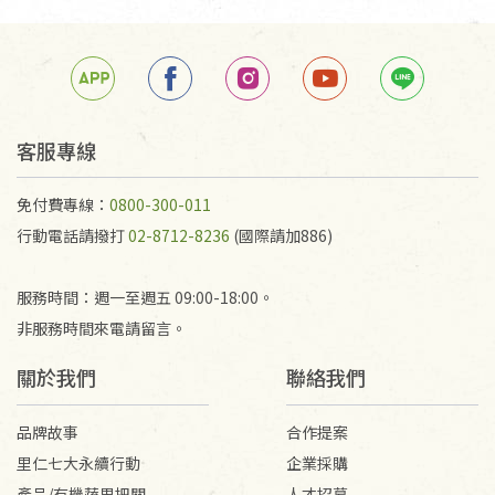
手抄稿進行退貨時，請務必保持原包裝方式及使用原
箱退回。
若未保持原包裝方式或未使用原箱退回，導致書籍有
任何折損、磨損、污損或凹角，將不接受退貨，也不
予以退費。
不接受退貨之手抄稿，為敬重法寶故，里仁網購無法
客服專線
代為結緣處理等。 若需將手抄稿寄還給消費者，因而
產生的運費100元/箱將由消費者負擔。
免付費專線：
0800-300-011
行動電話請撥打
02-8712-8236
(國際請加886)
服務時間：週一至週五 09:00-18:00。
非服務時間來電請留言。
關於我們
聯絡我們
品牌故事
合作提案
里仁七大永續行動
企業採購
產品/有機蔬果把關
人才招募