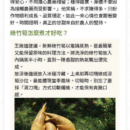
得安心，不用擔心農藥殘留；種得踏實，身體不會因
為接觸農藥而受影響。」他笑稱，不求賺得多，只盼
作物順利成長、品質穩定，如此一來心情也會跟著變
好。時間證明，真正的甘甜來自於農人的堅持。
綠竹筍怎麼煮才好吃？
王啟雄建議，新鮮綠竹筍以電鍋蒸熟，是最簡單
又能保留原味的料理方法。將洗淨的綠竹筍放入
內鍋蒸半小時，直到一陣香甜的熱氣飄出便完
成。
放涼後儘速放入冰箱冷藏，上桌前再切塊做成涼
筍沙拉，最能體現當季風味。切筍時，別忘了要
採「滾刀塊」方式切斷纖維，才能保有爽脆口
感。