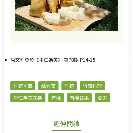
原文刊登於《里仁為美》 第78期 P14-15
竹筍季節
綠竹筍
竹筍
竹筍料理
里仁為美78期
有機
有機蔬果
夏天
延伸閱讀