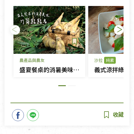
農產品與農友
沙拉
純素
盛夏餐桌的消暑美味 竹筍點點名！
義式涼拌綠竹