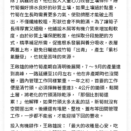
除了病蟲防治，他也投入大量心力改善土壤條件。綠
竹筍偏好排水良好的砂質土壤，如果土壤過於黏重，
竹筍在生長時需費更多力氣、使勁擠壓才能破土而
出，不僅纖維較粗，形狀也會不夠飽滿。為了讓筍子
長得厚實又細緻，他鋪設木屑等有機介質來增加鬆軟
度，由於砂質土壤保肥較差，他採取分段施肥的方
式，精準補足所需，促進根系發展與養分吸收，表層
再蓋上布，避免日曬造成竹筍「出青」，產生「紫杉
氰醣苷」，也就是苦味的來源。
王啟雄的綠竹筍產期自清明後展開，7 ～ 9月的產量達
到高峰，一路延續至10月左右。他在非產期時也沒閒
著，園內管理工作同樣繁重。一年之初，首要的工作
便是清竹頭。必須揮舞著重達3、4公斤的鋤頭，鬆開
土層，將老化的竹頭清除乾淨，「那個比割筍還
累！」他解釋，如果竹頭太多太亂的話，新筍就沒有
空間冒出來。後續還有堆肥、整枝、蓋布等田間管理
工作，一步都不能省，才能迎接下回的豐收。
投入有機耕作，王啟雄說：「最大的收穫是心安，吃