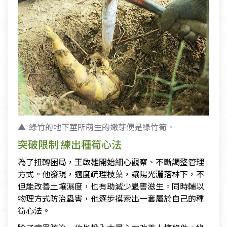
綠竹的地下莖所萌生的嫩芽便是綠竹筍。
突破限制 練出種筍心法
為了扭轉困局，王啟雄開始細心觀察、不斷調整管理
方式。他發現，適度疏理枝葉，讓陽光灑落林下，不
但能改善土壤濕度，也有助減少蟲害滋生。同時輔以
物理方式防治蟲害，他逐步摸索出一套屬於自己的種
筍心法。