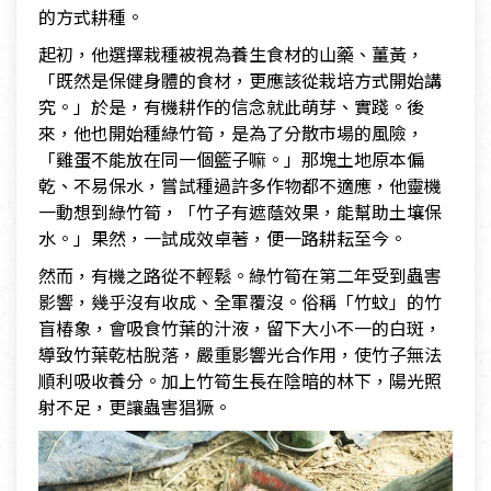
的方式耕種。
起初，他選擇栽種被視為養生食材的山藥、薑黃，
「既然是保健身體的食材，更應該從栽培方式開始講
究。」於是，有機耕作的信念就此萌芽、實踐。後
來，他也開始種綠竹筍，是為了分散市場的風險，
「雞蛋不能放在同一個籃子嘛。」那塊土地原本偏
乾、不易保水，嘗試種過許多作物都不適應，他靈機
一動想到綠竹筍，「竹子有遮蔭效果，能幫助土壤保
水。」果然，一試成效卓著，便一路耕耘至今。
然而，有機之路從不輕鬆。綠竹筍在第二年受到蟲害
影響，幾乎沒有收成、全軍覆沒。俗稱「竹蚊」的竹
盲椿象，會吸食竹葉的汁液，留下大小不一的白斑，
導致竹葉乾枯脫落，嚴重影響光合作用，使竹子無法
順利吸收養分。加上竹筍生長在陰暗的林下，陽光照
射不足，更讓蟲害猖獗。