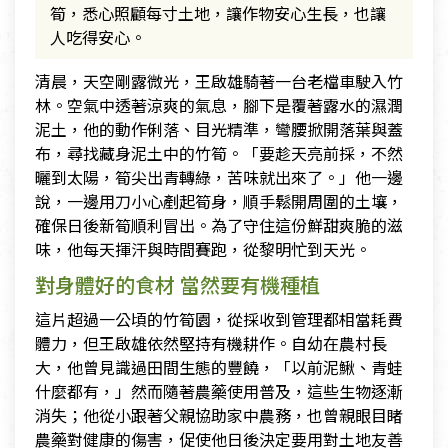
筍，悉心照顧每寸土地，讓作物安心生長，也讓
人吃得安心。
清晨，天空剛露微光，王啟雄騎著一台老檔車駛入竹
林。空氣中透著涼爽的氣息，腳下是覆著露水的濕潤
泥土，他的動作俐落、目光精準，彎腰掀開落葉與蓋
布，尋找藏身泥土中的竹筍。「要趁天亮前採，不然
曬到太陽，筍尖出青轉綠，苦味就出來了。」他一邊
說，一邊用刀小心剷起筍身，順手鬆開周圍的土壤，
確保日後新筍順利冒出。為了守住這份鮮甜爽脆的滋
味，他每天揮汗與時間賽跑，從黎明忙到天光。
對身體好的食材 當然要有機種植
這片超過一公頃的竹筍園，從採收到管理都相當耗費
體力，但王啟雄依然堅持有機耕作。自幼在農村長
大，他曾見識過田間生態的豐饒，「以前泥鰍、青蛙
什麼都有，」然而隨著農藥使用普及，這些生物逐漸
消失；他從小跟著父親協助家中農務，也曾親眼目睹
農藥對健康的傷害，促使他日後決定要用對土地友善