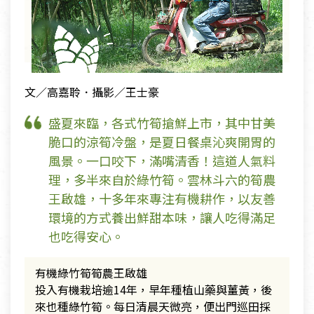
文／高嘉聆．攝影／王士豪
盛夏來臨，各式竹筍搶鮮上市，其中甘美
脆口的涼筍冷盤，是夏日餐桌沁爽開胃的
風景。一口咬下，滿嘴清香！這道人氣料
理，多半來自於綠竹筍。雲林斗六的筍農
王啟雄，十多年來專注有機耕作，以友善
環境的方式養出鮮甜本味，讓人吃得滿足
也吃得安心。
有機綠竹筍筍農王啟雄
投入有機栽培逾14年，早年種植山藥與薑黃，後
來也種綠竹筍。每日清晨天微亮，便出門巡田採