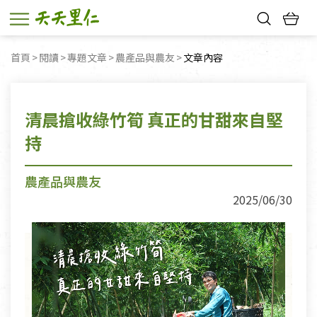
熱門搜尋：
首頁
閱讀
專題文章
農產品與農友
目前頁面：
文章內容
親子活動
幸福節中獎名單
清晨搶收綠竹筍 真正的甘甜來自堅
持
農產品與農友
2025/06/30