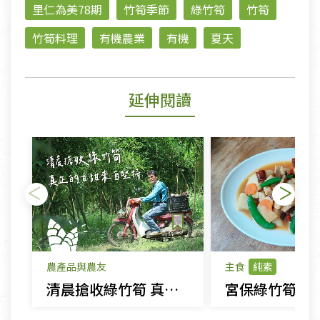
里仁為美78期
竹筍季節
綠竹筍
竹筍
竹筍料理
有機農業
有機
夏天
延伸閱讀
農產品與農友
主食
純素
清晨搶收綠竹筍 真正的甘甜來自堅持
宮保綠竹筍