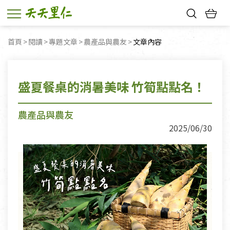
熱門搜尋：
首頁
閱讀
專題文章
農產品與農友
目前頁面：
文章內容
親子活動
幸福節中獎名單
盛夏餐桌的消暑美味 竹筍點點名！
農產品與農友
2025/06/30