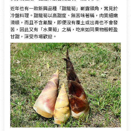
近年也有一款新興品種「甜龍筍」嶄露頭角，常見於
冷盤料理。甜龍筍以高甜度、無苦味著稱，肉質細嫩
滑順，而且不含氰酸，即便沒有覆土或出青也不會發
苦，因此又有「水果筍」之稱，吃來如同果物般輕盈
甘甜，深受市場歡迎。