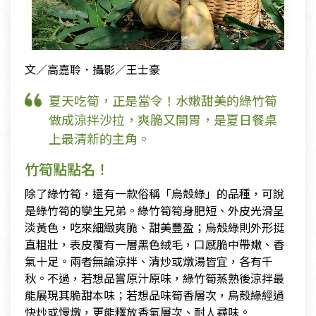
文／高嘉聆．攝影／王士豪
夏天吃筍，正是當令！水嫩甜美的綠竹筍
做成涼拌沙拉，爽脆又開胃，是夏日餐桌
上最清新的主角。
竹筍點點名！
除了綠竹筍，還有一款俗稱「烏殼綠」的品種，可說
是綠竹筍的孿生兄弟。綠竹筍筍身肥短、外皮光滑呈
淡黃色，吃來細緻爽脆、甜美豐盈；烏殼綠則外形挺
直粗壯，表皮覆有一層黑色絨毛，口感脆中帶嫩、香
氣十足。兩者無論涼拌、清炒或燉湯皆宜，各有千
秋。不過，若想品嘗原汁原味，綠竹筍蒸熟後涼拌最
能展現其脆甜本味；若想品味筍香層次，烏殼綠經過
快炒或慢燉，更能釋放香氣層次、耐人尋味。