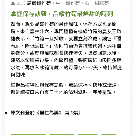
左：
烏殼綠竹筍
，中：綠竹筍，右：甜龍筍
掌握保存訣竅，品嚐竹筍最鮮甜的時刻
然而，想要品嘗竹筍的最佳風味，保存方式也是關
鍵。來自雲林斗六、專門種植有機綠竹筍的農友王啟
雄表示，「竹筍一旦採收，就要立刻冷藏，讓它『睡
著』、降低活性。」否則竹筍仍會持續代謝，消耗自
身養分，甜度與風味都會快速流失。購買回家以後，
建議以塑膠袋包妥，內層可墊一張廚房紙巾吸附多餘
水氣，再放入冰箱冷藏，約可保存5～7天，維持鮮度
與甜味。
掌握品種特性與保存訣竅，無論涼拌、快炒或燉湯，
都能讓這口來自夏日土地的清甜滋味，完美呈現。
原文刊登於《里仁為美》 第78期