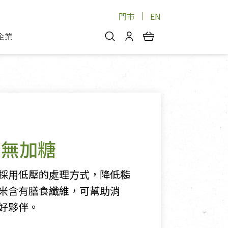
門市
EN
企業
你好，歡迎光臨！
安心蔬果
會員中心
蔬果箱/禮盒
物
我的優惠券
品
芽菜/菇
理包
醬料
消費紀錄查詢
-無加糖
個人資料管理
產品追蹤
採用低壓的處理方式，降低糙
好文收藏
米含有膳食纖維，可幫助消
登入/註冊
好夥伴。
物
寵物專區