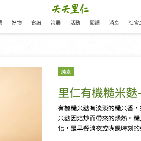
薦
好物
食譜
策展
活動
閱讀
消息
社會
里仁新訊
品牌故事
主題推薦
即食料理/糕點
愛地球,吃蔬食就可以！
主題活動
關注支持
媒體報導
養身保健
：
里仁七大永續行動
作夥利他 加入水滴會員
會員專屬
奶
里仁動態
中秋送禮推薦
沖泡麵/粥/湯
本土優先
永續飲食
保健食品
里仁為美刊
人才招募
門市資訊
惠
分店動態
超值好物特惠
熟食料理/調理包
減塑微革命
淨塑行動
養身食品/飲
產品/有機蔬果把關
「里仁誠食市集」永續新體驗
產品推薦
純素
產品動態
飲品
熱銷人氣產品推薦
包子饅頭/麵點
少或無添加
主食
生態保育
沙拉
中藥食材/調
點心
大事記
減塑 一起來！
經典必買推薦
粽子/蘿蔔糕/年糕
友善耕作
公益支持
酵素
里仁有機糙米麩
里仁聯名卡
綠色保育-我們的田, 牠們的家
評延長優惠
史瓦帝尼文化節
素鬆/醬菜
支持弱勢
獲獎肯定
理念桌布下載
里仁「史瓦帝尼文化節」
甜品/冰品
綠色保育
聯名合作
有機糙米麩有淡淡的糙米香，
加入會員
麵包/糕點
永續飲食
米麩因焙炒而帶來的燥熱。糙
湯品
化，是早餐消夜或嘴饞時刻的
衣飾鞋包
圖書/宗教文