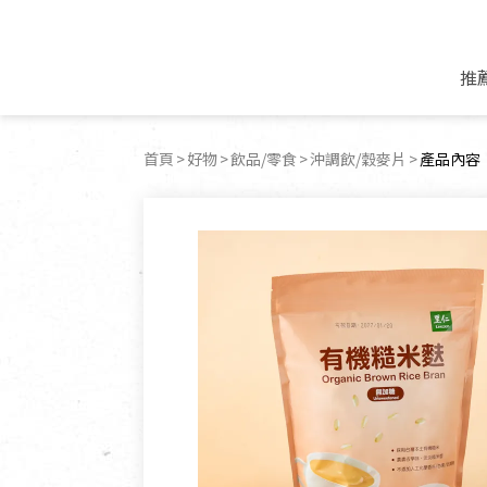
推
米麵/調理食材
好康優惠
飲品/零食
專題文章
首頁
好物
飲品/零食
沖調飲/穀麥片
目前頁面
產品內容
米/麵/粉
8月新品優惠
豆漿/優格/植物
農產品與農友
豆麥雜糧種子
8月快閃商品優
果汁/醋飲/飲料
食品與廠商
植物油
中秋禮盒預購
茶/咖啡/花果茶
用品與廠商
不限類別
乾貨/素料/植物肉
7月惜福愛物
沖調飲/穀麥片
土地與生態
豆腐/天貝/豆製品
6月快閃商品-好
蜂蜜/椰奶
蔬食營養力
調味/醬料/烘焙食材
傳承經典優惠
休閒零食
生活提案
抹醬/果醬
文化好書優惠
堅果/果乾
共好行動
鮮凍蔬果
糖果/巧克力
里仁的努力
居家日用
個人清潔保養