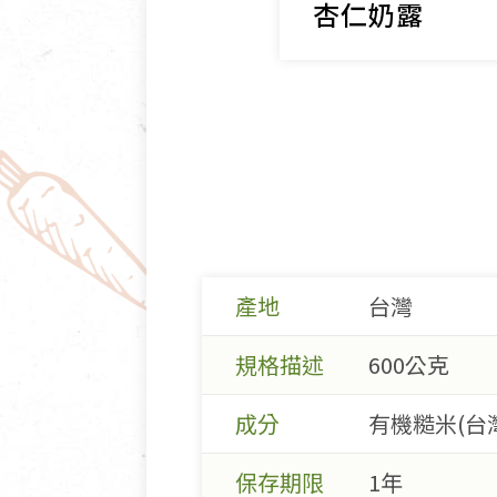
杏仁奶露
產地
台灣
規格描述
600公克
成分
有機糙米(台
保存期限
1年