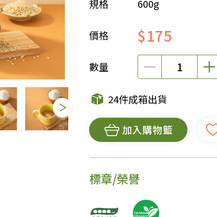
規格
600g
女裝
佛儒書籍
$175
女內著居家
廣論/備覽手
價格
水
男裝
敬經帛/書套
男內著居家
影音/圖書
數量
毛巾/浴巾/手帕
文具禮品/禮
鞋襪
燈/燃燈油
24件成箱出貨
帽/口罩/配件/包包
香
嬰幼/兒童
供具/修持用
加入購物籃
居士服
標章/榮譽