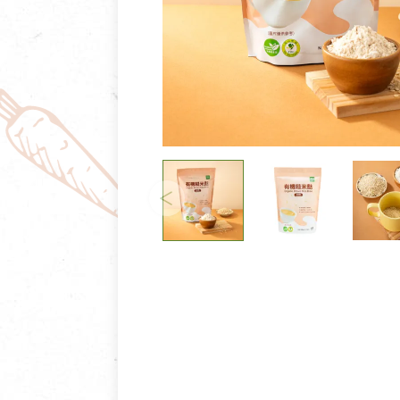
清潔/防蟲/薰香
臉部清潔/保養
餐具食器
臉部彩妝
廚房用具/家電/家飾
牙膏/牙刷/漱口
寢具織品
洗髮/潤髮/染髮
身體清潔/保養
個人用品