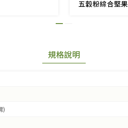
五穀粉綜合堅
規格說明
灣)