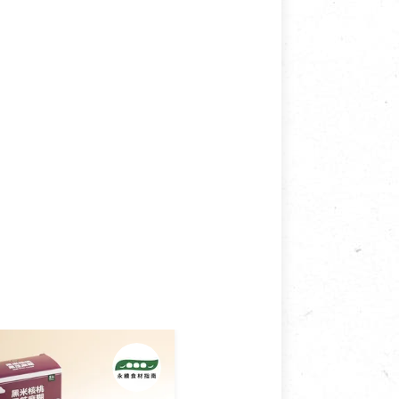
接受退換貨.
使用或被汙損(除商品瑕疵)，