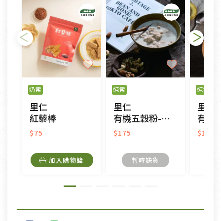
奶素
純素
純素
門
里仁
里仁
里仁
紅藜棒
有機五穀粉-有糖-隨手包
有機糙
$75
$175
$175
加入購物籃
暫時缺貨