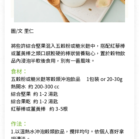
圖/文 里仁
將些許綜合堅果混入五穀粉或糙米麩中，搭配紅藜棒
或薑黃棒之類口感較硬的棒狀營養點心，置於穀物飲
品內浸泡半軟後食用，別有一番風味。
食材：
五穀粉或糙米麩等穀類沖泡飲品 1包裝 or 20-30g
熱開水 約 200-300 cc
綜合堅果 約 1-2 湯匙
綜合果乾 約 1-2 湯匙
紅藜棒或薑黃棒 約 3-5根
作法：
1.以溫熱水沖泡穀類飲品，攪拌均勻。依個人喜好拿
捏濃淡。