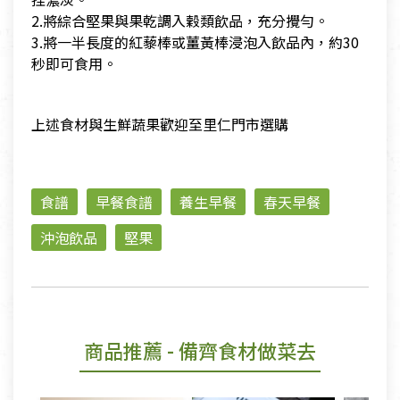
2.將綜合堅果與果乾調入穀類飲品，充分攪勻。
3.將一半長度的紅藜棒或薑黃棒浸泡入飲品內，約30
秒即可食用。
上述食材與生鮮蔬果歡迎至里仁門市選購
食譜
早餐食譜
養生早餐
春天早餐
沖泡飲品
堅果
商品推薦
- 備齊食材做菜去