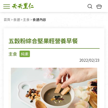
熱門搜尋：
首頁
食譜
主食
目前頁面：
食譜內容
親子活動
幸福節中獎名單
五穀粉綜合堅果輕營養早餐
主食
純素
2022/02/23