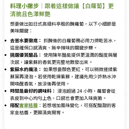
料理小撇步｜
跟着這樣做讓【白蘿蔔】更
清脆且色澤鮮艷
想要做出如日式高級料亭般的醃蘿蔔，以下小細節是
美味關鍵：
去苦水要徹底：
抓醃後的白蘿蔔務必用力擠乾苦水，
這是確保口感清爽、無辛辣味的關鍵步驟。
挑選優質醋品：
使用陳年醋能提供更溫潤的酸度與層
次感，讓紫蘇的香氣更完整地散發出來。
紫蘇水的魔法：
如果想要顏色更紅，可以稍微搓揉紫
蘇葉再浸泡。若使用乾燥紫蘇，建議先用少許熱水沖
開喚醒香氣，放涼後再使用。
時間是最好的調味料：
浸泡超過 24 小時，蘿蔔會從
表皮到中心均勻上色，口感也會更加入味爽脆。
搭配
客家桔醬
：若想增加風味變化，可搭配酸甜的客
家金桔醬，更顯清爽開胃。