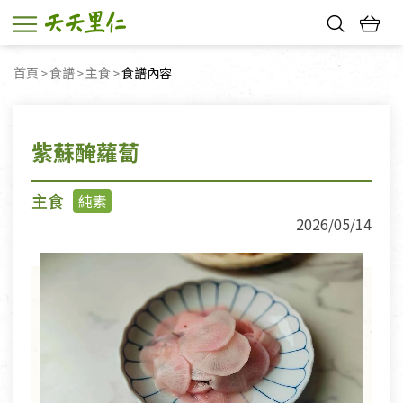
熱門搜尋：
首頁
食譜
主食
目前頁面：
食譜內容
親子活動
幸福節中獎名單
紫蘇醃蘿蔔
主食
純素
2026/05/14