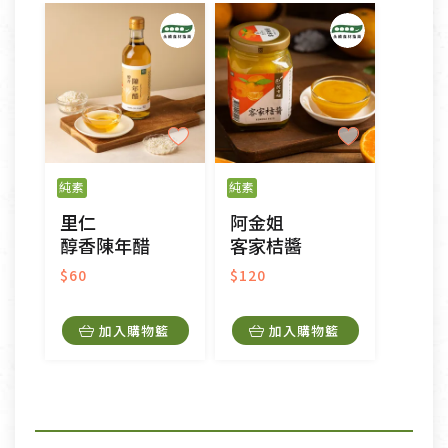
純素
純素
里仁
阿金姐
醇香陳年醋
客家桔醬
$60
$120
加入購物籃
加入購物籃