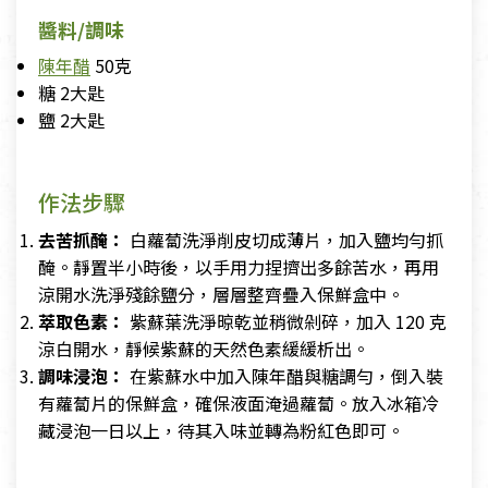
醬料/調味
陳年醋
50克
糖 2大匙
鹽 2大匙
作法步驟
去苦抓醃：
白蘿蔔洗淨削皮切成薄片，加入鹽均勻抓
醃。靜置半小時後，以手用力捏擠出多餘苦水，再用
涼開水洗淨殘餘鹽分，層層整齊疊入保鮮盒中。
萃取色素：
紫蘇葉洗淨晾乾並稍微剁碎，加入 120 克
涼白開水，靜候紫蘇的天然色素緩緩析出。
調味浸泡：
在紫蘇水中加入陳年醋與糖調勻，倒入裝
有蘿蔔片的保鮮盒，確保液面淹過蘿蔔。放入冰箱冷
藏浸泡一日以上，待其入味並轉為粉紅色即可。