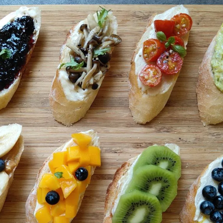
女裝
佛儒書籍
女內著居家
廣論/備覽手
水
男裝
敬經帛/書套
男內著居家
影音/圖書
毛巾/浴巾/手帕
文具禮品/禮
鞋襪
燈/燃燈油
帽/口罩/配件/包包
香
嬰幼/兒童
供具/修持用
居士服