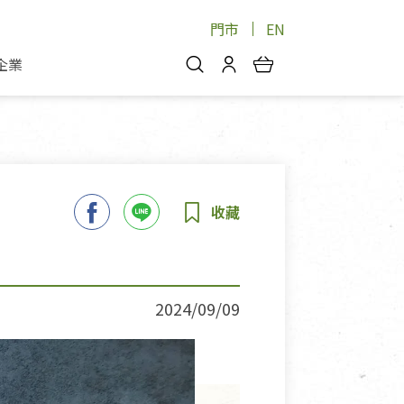
門市
EN
企業
你好，歡迎光臨！
安心蔬果
會員中心
蔬果箱/禮盒
物
我的優惠券
品
芽菜/菇
理包
醬料
消費紀錄查詢
個人資料管理
產品追蹤
2024/09/09
好文收藏
登入/註冊
物
寵物專區