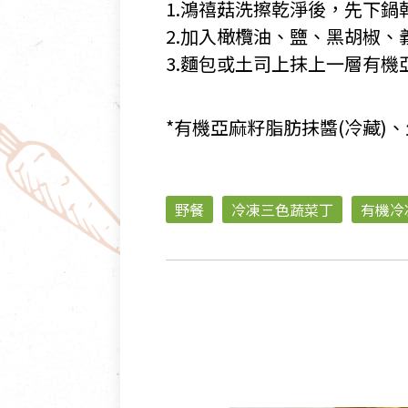
1.鴻禧菇洗擦乾淨後，先下鍋
2.加入橄欖油、鹽、黑胡椒
3.麵包或土司上抹上一層有
*有機亞麻籽脂肪抹醬(冷藏)
野餐
冷凍三色蔬菜丁
有機冷