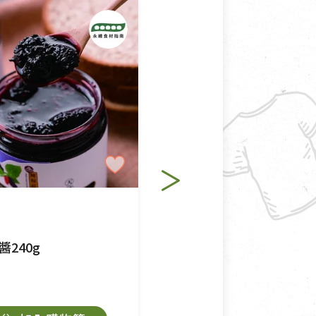
純素
里仁
醬240g
野生藍莓果醬
$145