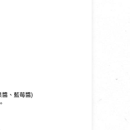
果醬、藍莓醬)
。