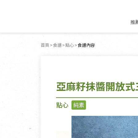
推
米麵/調理食材
好康優惠
飲品/零食
專題文章
首頁
食譜
點心
目前頁面：
食譜內容
米/麵/粉
8月新品優惠
豆漿/優格/植物
農產品與農友
豆麥雜糧種子
8月快閃商品優
果汁/醋飲/飲料
食品與廠商
植物油
中秋禮盒預購
茶/咖啡/花果茶
用品與廠商
不限類別
亞麻籽抹醬開放式
乾貨/素料/植物肉
7月惜福愛物
沖調飲/穀麥片
土地與生態
豆腐/天貝/豆製品
6月快閃商品-好
蜂蜜/椰奶
蔬食營養力
調味/醬料/烘焙食材
傳承經典優惠
休閒零食
生活提案
點心
純素
抹醬/果醬
文化好書優惠
堅果/果乾
共好行動
鮮凍蔬果
糖果/巧克力
里仁的努力
居家日用
個人清潔保養