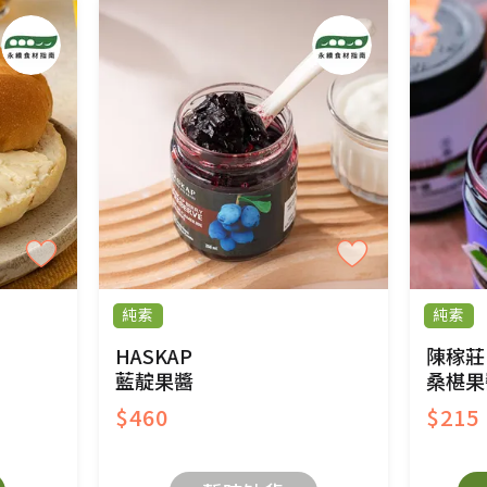
純素
純素
HASKAP
陳稼莊
藍靛果醬
桑椹果
$460
$215