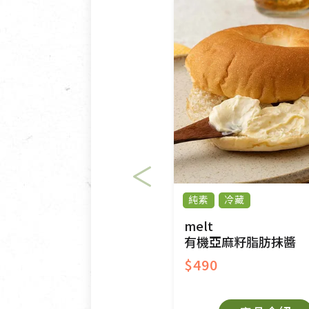
純素
冷藏
melt
有機亞麻籽脂肪抹醬
$490