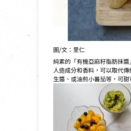
圖/文：里仁
純素的「有機亞麻籽脂肪抹醬
人造成分和香料，可以取代傳
生醬、或油煎小蕃茄等，可甜