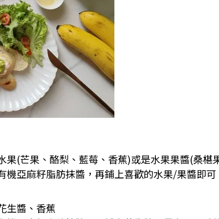
果(芒果、酪梨、藍莓、香蕉)或是水果果醬(桑椹
有機亞麻籽脂肪抹醬，再鋪上喜歡的水果/果醬即可
花生醬、香蕉