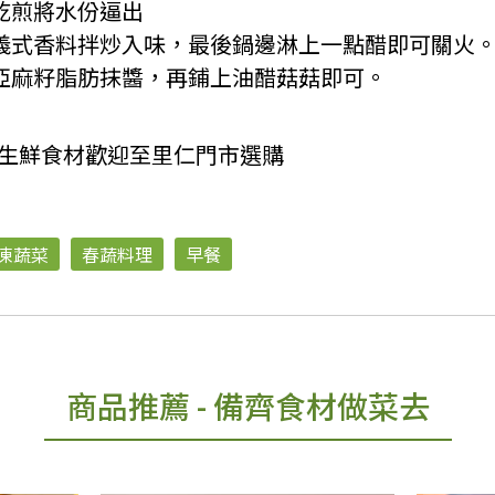
乾煎將水份逼出
、義式香料拌炒入味，最後鍋邊淋上一點醋即可關火
機亞麻籽脂肪抹醬，再鋪上油醋菇菇即可。
、生鮮食材歡迎至里仁門市選購
凍蔬菜
春蔬料理
早餐
商品推薦
- 備齊食材做菜去