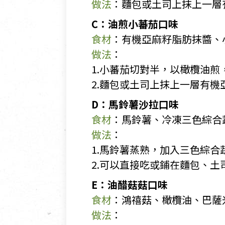
做法
：麵包或土司上抹上一層
C：油煎小蕃茄口味
食材
：有機亞麻籽脂肪抹醬、
做法
：
1.小蕃茄切對半，以橄欖油煎
2.麵包或土司上抹上一層有
D：馬鈴薯沙拉口味
食材
：馬鈴薯、冷凍三色綜合
做法
：
1.馬鈴薯蒸熟，加入三色綜合
2.可以直接吃或鋪在麵包、土
E：油醋菇菇口味
食材
：鴻禧菇、橄欖油、巴薩
做法
：