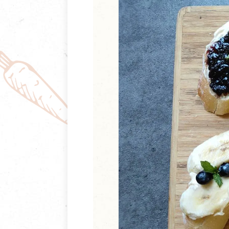
清潔/防蟲/薰香
臉部清潔/保養
餐具食器
臉部彩妝
廚房用具/家電/家飾
牙膏/牙刷/漱口
寢具織品
洗髮/潤髮/染髮
身體清潔/保養
個人用品