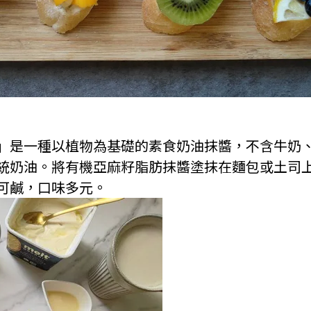
」是一種以植物為基礎的素食奶油抹醬，不含牛奶
統奶油。將有機亞麻籽脂肪抹醬塗抹在麵包或土司
可鹹，口味多元。