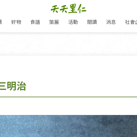
薦
好物
食譜
策展
活動
閱讀
消息
社會
里仁新訊
品牌故事
主題推薦
即食料理/糕點
愛地球,吃蔬食就可以！
主題活動
關注支持
媒體報導
養身保健
里仁七大永續行動
作夥利他 加入水滴會員
會員專屬
奶
里仁動態
中秋送禮推薦
沖泡麵/粥/湯
本土優先
永續飲食
保健食品
里仁為美刊
人才招募
門市資訊
惠
分店動態
超值好物特惠
熟食料理/調理包
減塑微革命
淨塑行動
養身食品/飲
產品/有機蔬果把關
「里仁誠食市集」永續新體驗
產品推薦
產品動態
飲品
熱銷人氣產品推薦
包子饅頭/麵點
少或無添加
主食
生態保育
沙拉
中藥食材/調
點心
大事記
減塑 一起來！
三明治
經典必買推薦
粽子/蘿蔔糕/年糕
友善耕作
公益支持
酵素
里仁聯名卡
綠色保育-我們的田, 牠們的家
評延長優惠
史瓦帝尼文化節
素鬆/醬菜
支持弱勢
獲獎肯定
理念桌布下載
里仁「史瓦帝尼文化節」
甜品/冰品
綠色保育
聯名合作
加入會員
麵包/糕點
永續飲食
湯品
衣飾鞋包
圖書/宗教文