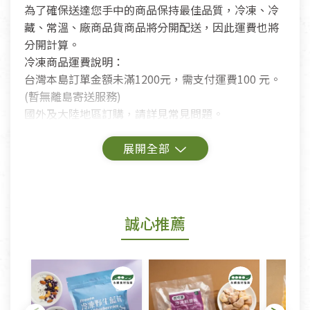
為了確保送達您手中的商品保持最佳品質，冷凍、冷
藏、常溫、廠商品貨商品將分開配送，因此運費也將
分開計算。
冷凍商品運費說明：
台灣本島訂單金額未滿1200元，需支付運費100 元。
(暫無離島寄送服務)
國外及大陸地區訂購，請詳見常見問題。
鑑賞期商品說明：
商品包裝外觀樣式色澤以實際出貨為準。
若商品發生新品瑕疵，可申請更換新品。
誠心推薦
若您購買的商品有下列「不適用七天鑑賞期商品」情
形者，除商品瑕疵以外，恕不接受退換貨.
依消保法之規定提供該商品七天免費鑑賞期(含例假
日)的服務，原則上若商品未經使用或被汙損(除商品
瑕疵)，一般皆可申請退換貨。