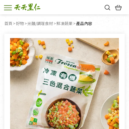
熱門搜尋：
首頁
好物
米麵/調理食材
鮮凍蔬果
目前頁面：
產品內容
親子活動
幸福節中獎名單