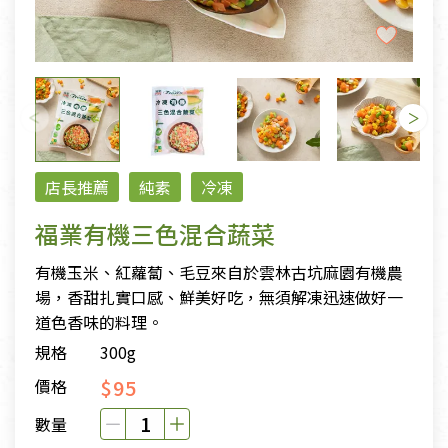
店長推薦
純素
冷凍
福業有機三色混合蔬菜
有機玉米、紅蘿蔔、毛豆來自於雲林古坑麻園有機農
場，香甜扎實口感、鮮美好吃，無須解凍迅速做好一
道色香味的料理。
規格
300g
$95
價格
數量