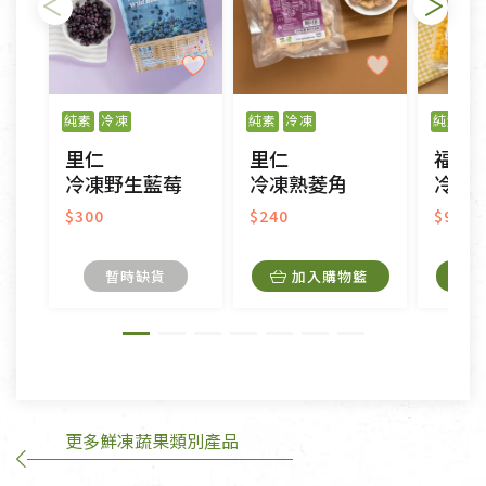
不適用七天鑑賞期商品：
以數位或電磁紀錄形式儲存之商品、易於變質或損壞
之商品、以及性質上無法或不適合退換之商品：如
純素
冷凍
純素
冷凍
純素
冷
CD、VCD、DVD、電腦軟體，若產品瑕疵無法讀取僅
里仁
里仁
福業
接受原片換新。
冷凍野生藍莓
冷凍熟菱角
冷凍
衣飾鞋類-如T恤，如於送達後水洗或污損者。
美容保養用品、內衣褲、襪子、口罩等私人消耗性產
$300
$240
$95
品，一經拆封使用，恕無法退貨。
內衣褲、襪子、口罩個人衛生用品除商品本身有瑕疵
暫時缺貨
加入購物籃
外,依據《通訊交易解除權合理例外情事適用準
則》, 恕無法退貨。
有標示不接受退貨的優惠商品與蔬菜箱，不接受退
換，但若為商品本身或運送過程中所造成的瑕疵，則
不在此限。
更多鮮凍蔬果類別產品