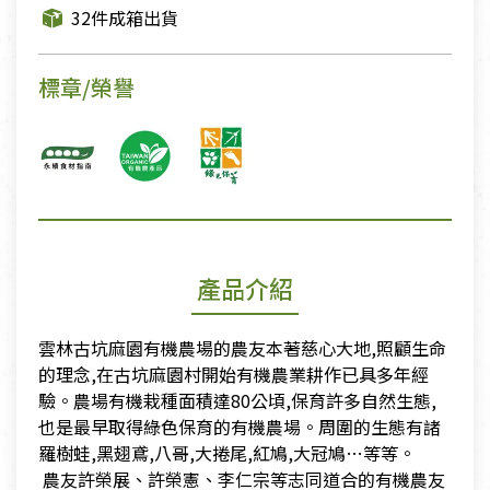
32件成箱出貨
標章/榮譽
產品介紹
雲林古坑麻園有機農場的農友本著慈心大地,照顧生命
的理念,在古坑麻園村開始有機農業耕作已具多年經
驗。農場有機栽種面積達80公頃,保育許多自然生態,
也是最早取得綠色保育的有機農場。周圍的生態有諸
羅樹蛙,黑翅鳶,八哥,大捲尾,紅鳩,大冠鳩…等等。
​ 農友許榮展、許榮憲、李仁宗等志同道合的有機農友