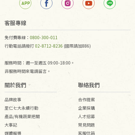
任何折損、磨損、污損或凹角，將不接受退貨，也不
予以退費。
不接受退貨之手抄稿，為敬重法寶故，里仁網購無法
客服專線
代為結緣處理等。 若需將手抄稿寄還給消費者，因而
產生的運費100元/箱將由消費者負擔。
免付費專線：
0800-300-011
行動電話請撥打
02-8712-8236
(國際請加886)
服務時間：週一至週五 09:00-18:00。
非服務時間來電請留言。
關於我們
聯絡我們
品牌故事
合作提案
里仁七大永續行動
企業採購
產品/有機蔬果把關
人才招募
大事記
常見問題
媒體報導
客服信箱