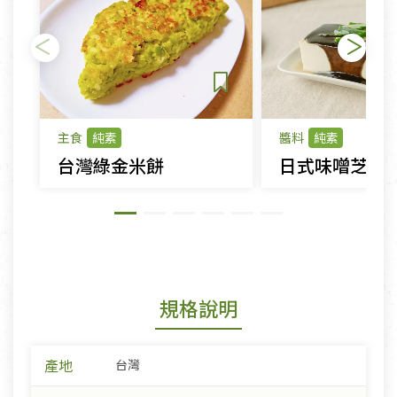
主食
純素
醬料
純素
台灣綠金米餅
日式味噌芝麻
規格說明
產地
台灣