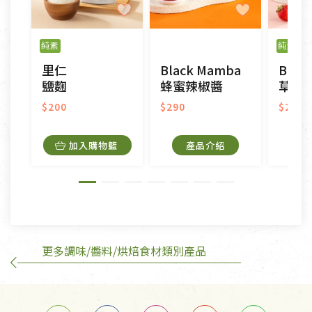
不適用七天鑑賞期商品：
以數位或電磁紀錄形式儲存之商品、易於變質或損壞
之商品、以及性質上無法或不適合退換之商品：如
純素
純素
門
CD、VCD、DVD、電腦軟體，若產品瑕疵無法讀取僅
里仁
Black Mamba
Blac
接受原片換新。
鹽麴
蜂蜜辣椒醬
草莓
衣飾鞋類-如T恤，如於送達後水洗或污損者。
美容保養用品、內衣褲、襪子、口罩等私人消耗性產
$200
$290
$290
品，一經拆封使用，恕無法退貨。
內衣褲、襪子、口罩個人衛生用品除商品本身有瑕疵
加入購物籃
產品介紹
外,依據《通訊交易解除權合理例外情事適用準
則》, 恕無法退貨。
有標示不接受退貨的優惠商品與蔬菜箱，不接受退
換，但若為商品本身或運送過程中所造成的瑕疵，則
不在此限。
更多調味/醬料/烘焙食材類別產品
訂購手抄稿退貨需知：
手抄稿進行退貨時，請務必保持原包裝方式及使用原
箱退回。
若未保持原包裝方式或未使用原箱退回，導致書籍有