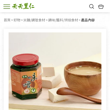
熱門搜尋：
首頁
好物
米麵/調理食材
調味/醬料/烘焙食材
目前頁面：
產品內容
親子活動
幸福節中獎名單