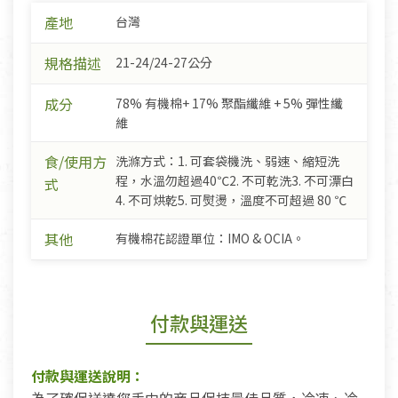
產地
台灣
規格描述
21-24/24-27公分
成分
78% 有機棉+ 17% 聚酯纖維 + 5% 彈性纖
維
食/使用方
洗滌方式：1. 可套袋機洗、弱速、縮短洗
程，水溫勿超過40℃2. 不可乾洗3. 不可漂白
式
4. 不可烘乾5. 可熨燙，溫度不可超過 80 ℃
其他
有機棉花認證單位：IMO & OCIA。
付款與運送
付款與運送說明：