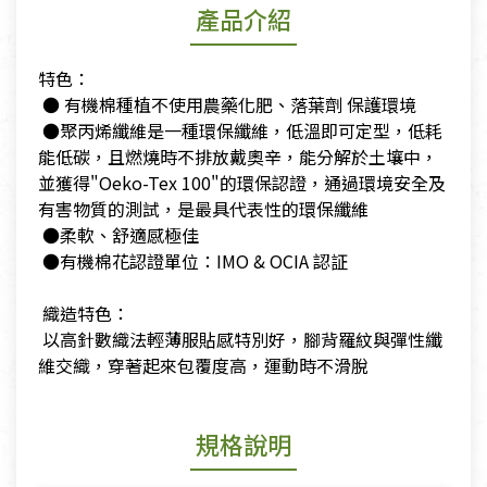
產品介紹
特色：
​ ● 有機棉種植不使用農藥化肥、落葉劑 保護環境
​ ●聚丙烯纖維是一種環保纖維，低溫即可定型，低耗
能低碳，且燃燒時不排放戴奧辛，能分解於土壤中，
並獲得"Oeko-Tex 100"的環保認證，通過環境安全及
有害物質的測試，是最具代表性的環保纖維
​ ●柔軟、舒適感極佳
​ ●有機棉花認證單位：IMO & OCIA 認証
​
​ 織造特色：
​ 以高針數織法輕薄服貼感特別好，腳背羅紋與彈性纖
維交織，穿著起來包覆度高，運動時不滑脫
規格說明