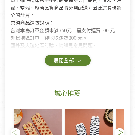
為了確保送達您手中的商品保持最佳品質，冷凍、冷
藏、常溫、廠商品貨商品將分開配送，因此運費也將
分開計算。
常溫商品運費說明：
台灣本島訂單金額未滿750元，需支付運費100 元。
外島地區訂單一律收取運費200 元。
國外及大陸地區訂購，請詳見常見問題。
鑑賞期商品說明：
商品包裝外觀樣式色澤以實際出貨為準。
若商品發生新品瑕疵，可申請更換新品。
誠心推薦
若您購買的商品有下列「不適用七天鑑賞期商品」情
形者，除商品瑕疵以外，恕不接受退換貨.
依消保法之規定提供該商品七天免費鑑賞期(含例假
日)的服務，原則上若商品未經使用或被汙損(除商品
瑕疵)，一般皆可申請退換貨。