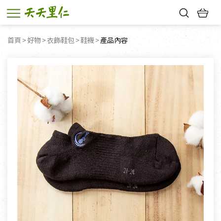
熱門搜尋：
首頁
好物
衣飾鞋包
鞋襪
目前頁面：
產品內容
親子活動
幸福節中獎名單