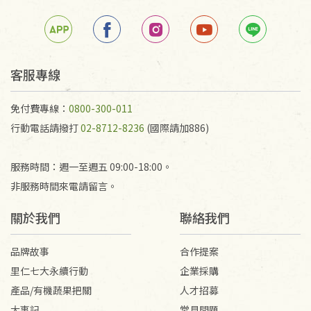
箱退回。
若未保持原包裝方式或未使用原箱退回，導致書籍有
任何折損、磨損、污損或凹角，將不接受退貨，也不
予以退費。
不接受退貨之手抄稿，為敬重法寶故，里仁網購無法
客服專線
代為結緣處理等。 若需將手抄稿寄還給消費者，因而
產生的運費100元/箱將由消費者負擔。
免付費專線：
0800-300-011
行動電話請撥打
02-8712-8236
(國際請加886)
服務時間：週一至週五 09:00-18:00。
非服務時間來電請留言。
關於我們
聯絡我們
品牌故事
合作提案
里仁七大永續行動
企業採購
產品/有機蔬果把關
人才招募
大事記
常見問題