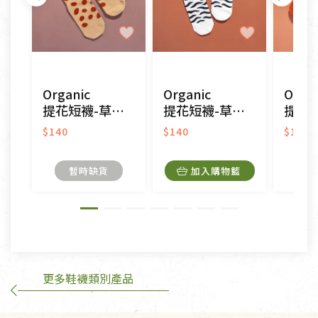
不適用七天鑑賞期商品：
以數位或電磁紀錄形式儲存之商品、易於變質或損壞
之商品、以及性質上無法或不適合退換之商品：如
CD、VCD、DVD、電腦軟體，若產品瑕疵無法讀取僅
Organic
Organic
Organ
接受原片換新。
提花短襪-草原同樂(黃色)
提花短襪-草原同樂(白色)
提花短襪(圖
衣飾鞋類-如T恤，如於送達後水洗或污損者。
美容保養用品、內衣褲、襪子、口罩等私人消耗性產
$140
$140
$140
品，一經拆封使用，恕無法退貨。
內衣褲、襪子、口罩個人衛生用品除商品本身有瑕疵
暫時缺貨
加入購物籃
外,依據《通訊交易解除權合理例外情事適用準
則》, 恕無法退貨。
有標示不接受退貨的優惠商品與蔬菜箱，不接受退
換，但若為商品本身或運送過程中所造成的瑕疵，則
不在此限。
更多鞋襪類別產品
訂購手抄稿退貨需知：
手抄稿進行退貨時，請務必保持原包裝方式及使用原