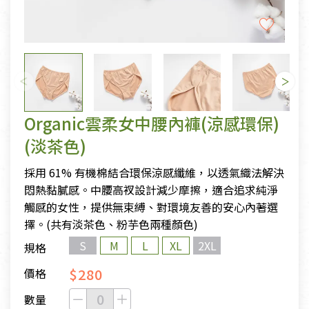
Organic雲柔女中腰內褲(涼感環保)
(淡茶色)
採用 61% 有機棉結合環保涼感纖維，以透氣織法解決
悶熱黏膩感。中腰高衩設計減少摩擦，適合追求純淨
觸感的女性，提供無束縛、對環境友善的安心內著選
擇。(共有淡茶色、粉芋色兩種顏色)
S
M
L
XL
2XL
規格
$280
價格
數量