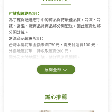
付款與運送說明：
為了確保送達您手中的商品保持最佳品質，冷凍、冷
藏、常溫、廠商品貨商品將分開配送，因此運費也將
分開計算。
常溫商品運費說明：
台灣本島訂單金額未滿750元，需支付運費100 元。
外島地區訂單一律收取運費200 元。
國外及大陸地區訂購，請詳見常見問題。
鑑賞期商品說明：
商品包裝外觀樣式色澤以實際出貨為準。
若商品發生新品瑕疵，可申請更換新品。
誠心推薦
若您購買的商品有下列「不適用七天鑑賞期商品」情
形者，除商品瑕疵以外，恕不接受退換貨.
依消保法之規定提供該商品七天免費鑑賞期(含例假