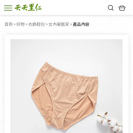
熱門搜尋：
首頁
好物
衣飾鞋包
女內著居家
目前頁面：
產品內容
親子活動
幸福節中獎名單