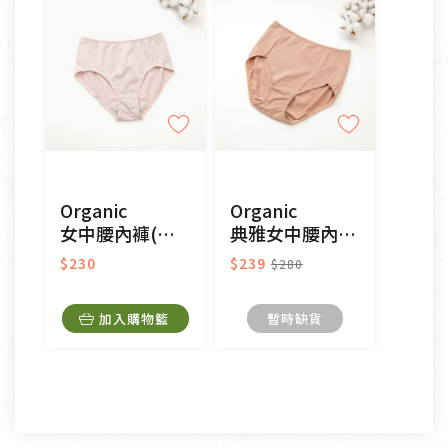
日)的服務，原則上若商品未經使用或被汙損(除商品
瑕疵)，一般皆可申請退換貨。
不適用七天鑑賞期商品：
以數位或電磁紀錄形式儲存之商品、易於變質或損壞
之商品、以及性質上無法或不適合退換之商品：如
CD、VCD、DVD、電腦軟體，若產品瑕疵無法讀取僅
Organic
Organic
接受原片換新。
女中腰內褲(涼感環保)-粉芋色
典雅女中腰內褲(涼感環保)-奶茶色
衣飾鞋類-如T恤，如於送達後水洗或污損者。
美容保養用品、內衣褲、襪子、口罩等私人消耗性產
$230
$239
$280
品，一經拆封使用，恕無法退貨。
內衣褲、襪子、口罩個人衛生用品除商品本身有瑕疵
加入購物籃
暫時缺貨
外,依據《通訊交易解除權合理例外情事適用準
則》, 恕無法退貨。
有標示不接受退貨的優惠商品與蔬菜箱，不接受退
換，但若為商品本身或運送過程中所造成的瑕疵，則
不在此限。