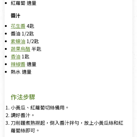
紅蘿蔔 適量
醬汁
花生醬
4匙
醬油 1/2匙
素蠔油
1/2匙
蔬果烏醋
半匙
香油
1匙
辣椒醬
適量
熱水 適量
作法步驟
小黃瓜、紅蘿蔔切絲備用。
調好醬汁。
刀削麵煮熟撈起，倒入醬汁拌勻，放上小黃瓜絲和紅
蘿蔔絲即可。