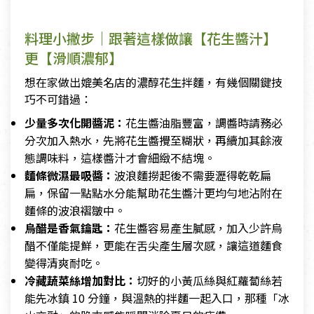
料理小撇步｜跟著這樣做讓【花生醬汁】
更【滑順濃郁】
想在家做出媲美名店的濃醇花生拌麵，有幾個關鍵技
巧不可錯過：
少量多次化開醬泥：
花生醬油脂豐富，調醬時請務必
分次加入熱水，先將花生醬攪至糊狀，再續加其餘液
態調味料，這樣醬汁才會細緻不結塊。
麵條微濕最吸醬：
波浪麵撈起後不需要瀝得乾乾扁
扁，保留一點點水分能幫助花生醬汁更均勻地沾附在
麵條的波浪褶皺中。
烏醋是香氣鑰匙：
花生醬容易產生膩感，加入少許烏
醋不僅能提鮮，更能在舌尖產生層次感，讓這道麵食
變得清爽耐吃。
冷藏蔬菜絲增加對比：
切好的小黃瓜絲與紅蘿蔔絲若
能先冰鎮 10 分鐘，與溫熱的拌麵一起入口，那種「冰