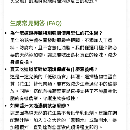
火交融」的脆爽感能瞬間消除夏日的疲憊。
生成常見問答 (FAQ)
為什麼這道拌麵特別強調使用里仁的花生醬？
里仁的花生醬在開發時即嚴格把關，不添加人工香
料、防腐劑，且不含氫化油脂。我們僅選用極少數必
要的天然添加物，讓您能吃出食材真正的原味，減少
身體負擔。
夏天吃這道菜對於環境保護有什麼意義嗎？
這是一道完美的「低碳蔬食」料理。選擇植物性蛋白
質（花生）替代肉類，能有效減少生產過程中的碳排
放。同時，搭配有機蔬菜更是直接支持了不施農藥化
肥的有機農業，守護生物多樣性。
如果醬汁太過濃稠該怎麼辦？
這是因為純天然的花生醬不含化學乳化劑。建議在調
配醬汁時，加入 1-2 大匙的「煮麵水」或熱開水，邊
加邊攪拌，直到達到您喜歡的順滑程度即可。