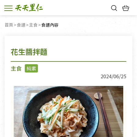
熱門搜尋：
首頁
食譜
主食
目前頁面：
食譜內容
親子活動
幸福節中獎名單
花生醬拌麵
主食
純素
2024/06/25