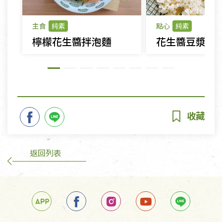
主食
純素
點心
純素
檸檬花生醬拌泡麵
花生醬豆漿餅
返回列表