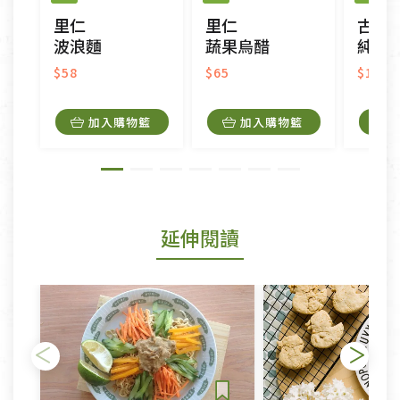
里仁
里仁
古真
波浪麵
蔬果烏醋
純磨
$58
$65
$195
加入購物籃
加入購物籃
延伸閱讀