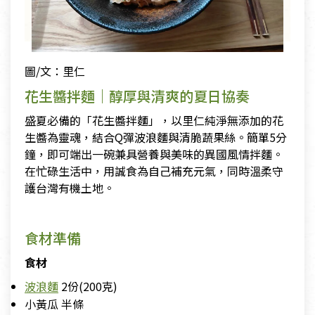
圖/文：里仁
花生醬拌麵｜醇厚與清爽的夏日協奏
盛夏必備的「花生醬拌麵」，以里仁純淨無添加的花
生醬為靈魂，結合Q彈波浪麵與清脆蔬果絲。簡單5分
鐘，即可端出一碗兼具營養與美味的異國風情拌麵。
在忙碌生活中，用誠食為自己補充元氣，同時溫柔守
護台灣有機土地。
食材準備
食材
波浪麵
2份(200克)
小黃瓜 半條