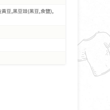
黃豆,黑豆豉(黑豆,食鹽),