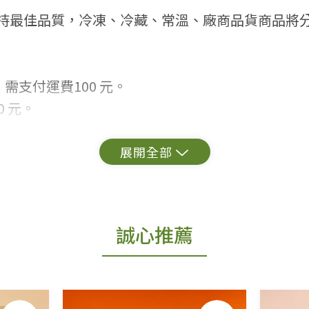
持最佳品質，冷凍、冷藏、常溫、廠商品貨商品將
需支付運費100 元。
 元。
常見問題。
出貨為準。
誠心推薦
更換新品。
用七天鑑賞期商品」情形者，除商品瑕疵以外，恕不
免費鑑賞期(含例假日)的服務，原則上若商品未經