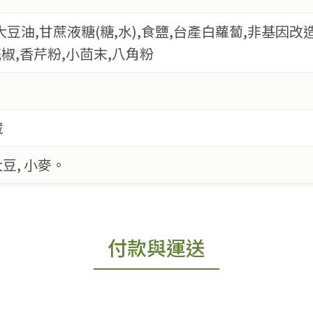
豆油,甘蔗液糖(糖,水),食鹽,台產白蘿蔔,非基因改造
花椒,香芹粉,小茴末,八角粉
藏
豆, 小麥。
付款與運送