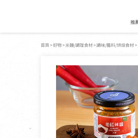
推
米麵/調理食材
好康優惠
飲品/零食
專題文章
首頁
好物
米麵/調理食材
調味/醬料/烘焙食材
米/麵/粉
8月新品優惠
豆漿/優格/植物
農產品與農友
豆麥雜糧種子
8月快閃商品優
果汁/醋飲/飲料
食品與廠商
植物油
中秋禮盒預購
茶/咖啡/花果茶
用品與廠商
不限類別
乾貨/素料/植物肉
7月惜福愛物
沖調飲/穀麥片
土地與生態
豆腐/天貝/豆製品
6月快閃商品-好
蜂蜜/椰奶
蔬食營養力
調味/醬料/烘焙食材
傳承經典優惠
休閒零食
生活提案
抹醬/果醬
文化好書優惠
堅果/果乾
共好行動
鮮凍蔬果
糖果/巧克力
里仁的努力
居家日用
個人清潔保養