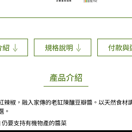
介紹
規格說明
付款與
產品介紹
紅辣椒，融入家傳的老缸陳釀豆瓣醬。以天然食材
選。
加 仍要支持有機物產的醬菜