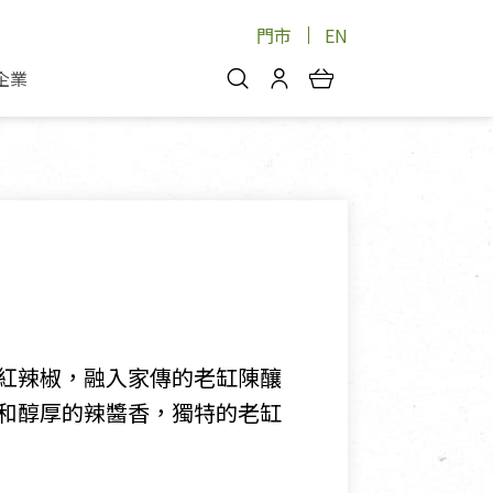
門市
EN
企業
你好，歡迎光臨！
安心蔬果
會員中心
蔬果箱/禮盒
物
我的優惠券
品
芽菜/菇
理包
醬料
消費紀錄查詢
個人資料管理
產品追蹤
紅辣椒，融入家傳的老缸陳釀
好文收藏
和醇厚的辣醬香，獨特的老缸
登入/註冊
物
寵物專區