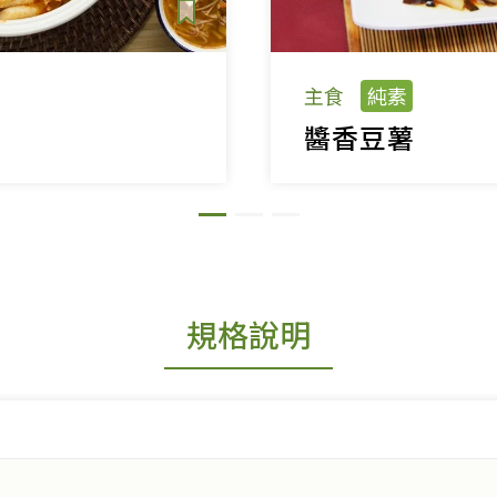
主食
純素
醬香豆薯
規格說明