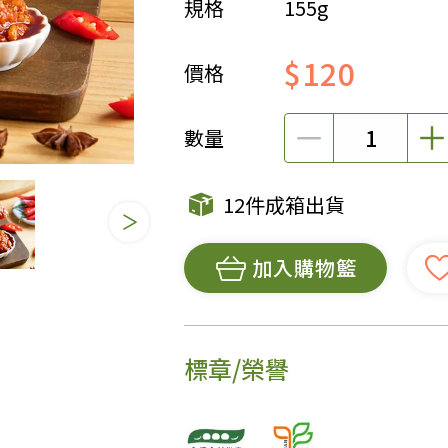
規格
155g
女裝
佛儒書籍
$120
女內著居家
廣論/備覽手
價格
水
男裝
敬經帛/書套
男內著居家
影音/圖書
數量
毛巾/浴巾/手帕
文具禮品/禮
鞋襪
燈/燃燈油
12件成箱出貨
帽/口罩/配件/包包
香
嬰幼/兒童
供具/修持用
加入購物籃
居士服
標章/榮譽