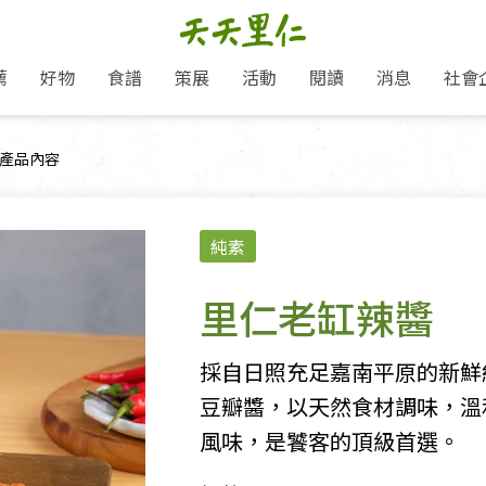
薦
好物
食譜
策展
活動
閱讀
消息
社會
里仁新訊
品牌故事
主題推薦
即食料理/糕點
地球超載日：守護地球從生活
主題活動
關注支持
媒體報導
養身保健
目前頁面：
產品內容
選擇開始
里仁七大永續行動
會員專屬
奶
里仁動態
中秋送禮推薦
沖泡麵/粥/湯
本土優先
永續飲食
保健食品
里仁為美刊
愛地球,吃蔬食就可以！
人才招募
門市資訊
惠
分店動態
超值好物特惠
熟食料理/調理包
減塑微革命
淨塑行動
養身食品/飲
產品/有機蔬果把關
產品推薦
純素
作夥利他 加入水滴會員
產品動態
飲品
熱銷人氣產品推薦
包子饅頭/麵點
少或無添加
主食
生態保育
沙拉
中藥食材/調
點心
大事記
經典必買推薦
粽子/蘿蔔糕/年糕
友善耕作
公益支持
酵素
里仁老缸辣醬
「里仁誠食市集」永續新體驗
里仁聯名卡
評延長優惠
史瓦帝尼文化節
素鬆/醬菜
支持弱勢
獲獎肯定
減塑 一起來！
理念桌布下載
甜品/冰品
綠色保育
聯名合作
採自日照充足嘉南平原的新鮮
綠色保育-我們的田, 牠們的家
加入會員
麵包/糕點
永續飲食
豆瓣醬，以天然食材調味，溫
里仁「史瓦帝尼文化節」
湯品
風味，是饕客的頂級首選。
衣飾鞋包
圖書/宗教文