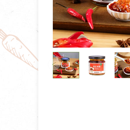
清潔/防蟲/薰香
臉部清潔/保養
餐具食器
臉部彩妝
廚房用具/家電/家飾
牙膏/牙刷/漱口
寢具織品
洗髮/潤髮/染髮
身體清潔/保養
個人用品