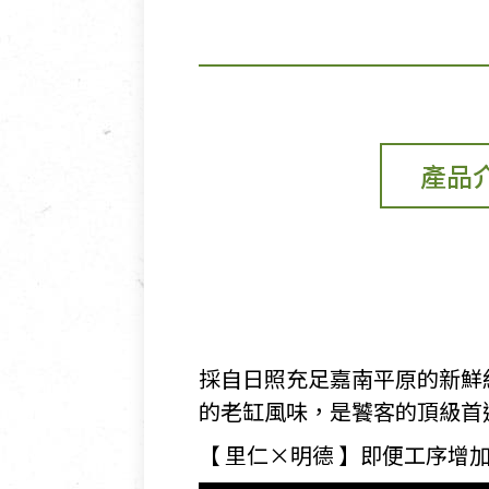
產品
採自日照充足嘉南平原的新鮮
的老缸風味，是饕客的頂級首
【 里仁×明德 】即便工序增