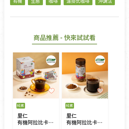
有機
生態
咖啡
濾掛式咖啡
沖調法
商品推薦
- 快來試試看
純素
純素
里仁
里仁
有機阿拉比卡咖啡-隨手包
有機阿拉比卡咖啡