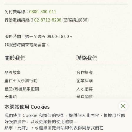
免付費專線：
0800-300-011
行動電話請撥打
02-8712-8236
(國際請加886)
服務時間：週一至週五 09:00-18:00。
非服務時間來電請留言。
關於我們
聯絡我們
品牌故事
合作提案
里仁七大永續行動
企業採購
產品/有機蔬果把關
人才招募
大事記
常見問題
媒體報導
客服信箱
本網站使用 Cookies
我們使用 Cookie 和類似的技術，提供個人化內容、根據用戶偏
好投放廣告，以及更順暢的使用體驗。
會員服務條款
隱私權政策
點擊「允許」，或繼續瀏覽網站即代表你同意我們在