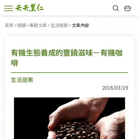
熱門搜尋：
首頁
閱讀
專題文章
生活提案
目前頁面：
文章內容
親子活動
幸福節中獎名單
有機生態養成的豐饒滋味－有機咖
啡
生活提案
2016/03/19