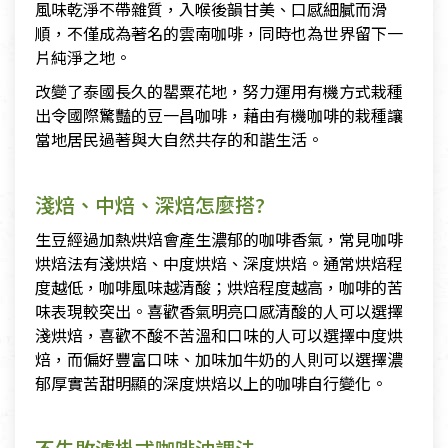
風味乾淨不帶雜質，入喉後韻甘美、口感細膩而滑
順，不僅成為著名的雲南咖啡，同時也為世界留下一
片純淨之地。
改變了泰國長久的罌粟花地，努力運用有機方式栽種
出令國際驚豔的豆一昌咖啡，藉由有機咖啡的栽種讓
當地居民過著與大自然共存的和諧生活。
淺焙、中焙、深焙怎麼搭?
生豆經過加熱烘焙會產生濃郁的咖啡香氣，常見咖啡
烘焙法有淺烘焙、中度烘焙、深度烘焙。通常烘焙程
度越低，咖啡風味越清酸；烘焙程度越高，咖啡的苦
味表現較突出。喜歡香氣明亮口感清酸的人可以選擇
淺烘焙，喜歡不酸不苦溫和口味的人可以選擇中度烘
焙，而偏好豐富口味、加味加牛奶的人則可以選擇濃
郁厚實苦甜明顯的深度烘焙以上的咖啡自行變化。