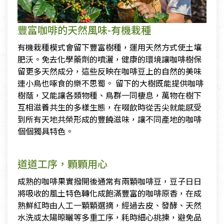
豐富咖啡的天然風味-有機栽種
有機栽種模式會留下豐富樹種，運用天然方式使土壤
肥沃。免去化學藥劑的噴灑，健康的環境讓咖啡樹保
留更多天然成分，這些反映在咖啡豆上的自然的美味
連小鳥也啄食的樂不思蜀。 留下的大樹既能提供咖啡
樹蔭，又能讓各類物種、鳥群一同棲息，萬物在樹下
互相滋養共生的多樣生態，在啜飲時從舌尖就能感受
到所有天地共榮形成的豐饒滋味，讓不同產地的咖啡
個個獨具特色。
道道工序，顆顆用心
成熟的咖啡果實撥開後通常有兩顆咖啡豆，豆子日日
將吸收的風土特色轉化成飽滿豐富的咖啡原香，在成
熟鮮紅時由人工一顆顆選摘，經過去皮、發酵、天然
水洗或太陽晾曬等多重工序，耗時細心挑揀，避免品