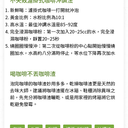
不失敗濾掛式咖啡沖調法
新鮮喝：濾掛式咖啡一打開就沖泡
黃金比例：水粉比例為10:1
高水溫：最佳沖調水溫是85~92度
完全浸濕咖啡粉：第一次加入20~25cc的水，完全浸
濕咖啡粉，靜置20~25秒
繞圈圈慢慢沖：第二次從咖啡粉的中心點開始慢慢繞
圈加水，水高約八分滿時停止，等水位下降再次加水
喝咖啡不丟咖啡渣
泡完咖啡的咖啡渣妙用多多，乾燥咖啡渣更是天然的
去味大師。建議將咖啡渣擺在冰箱、鞋櫃消除異味之
前，先充分將咖啡渣曬乾、或是用家裡的烤箱將它烘
乾避免發霉。