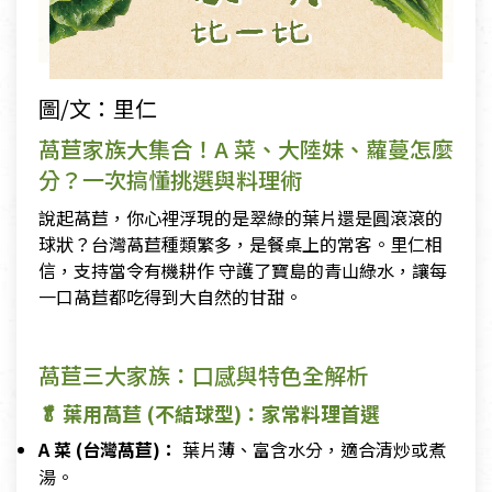
圖/文：里仁
萵苣家族大集合！A 菜、大陸妹、蘿蔓怎麼
分？一次搞懂挑選與料理術
說起萵苣，你心裡浮現的是翠綠的葉片還是圓滾滾的
球狀？台灣萵苣種類繁多，是餐桌上的常客。里仁相
信，支持當令有機耕作 守護了寶島的青山綠水，讓每
一口萵苣都吃得到大自然的甘甜。
萵苣三大家族：口感與特色全解析
🥬 葉用萵苣 (不結球型)：家常料理首選
A 菜 (台灣萵苣)：
葉片薄、富含水分，適合清炒或煮
湯。