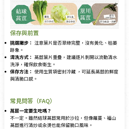
保存與前置
挑選撇步：
注意葉片是否翠綠完整，沒有黃化、枯萎
跡象。
清洗方式：
萵苣葉片重疊，建議逐片剝開以流動清水
洗淨，確保飲食衛生。
保存方法：
使用生質袋密封冷藏 ，可延長萵苣的鮮度
與清脆口感。
常見問答（FAQ）
萵苣一定要生吃嗎？
不一定。雖然結球萵苣常用於沙拉，但像蘿蔓、福山
萵苣進行清炒或汆燙也能保留脆口風味。