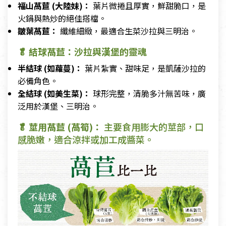
福山萵苣 (大陸妹)：
葉片微捲且厚實，鮮甜脆口，是
火鍋與熱炒的絕佳搭檔。
皺葉萵苣：
纖維細緻，最適合生菜沙拉與三明治。
🥬 結球萵苣：沙拉與漢堡的靈魂
半結球 (如蘿蔓)：
葉片紮實、甜味足，是凱薩沙拉的
必備角色。
全結球 (如美生菜)：
球形完整，清脆多汁無苦味，廣
泛用於漢堡、三明治。
🥬 莖用萵苣 (萵筍)：
主要食用膨大的莖部，口
感脆嫩，適合涼拌或加工成醬菜。