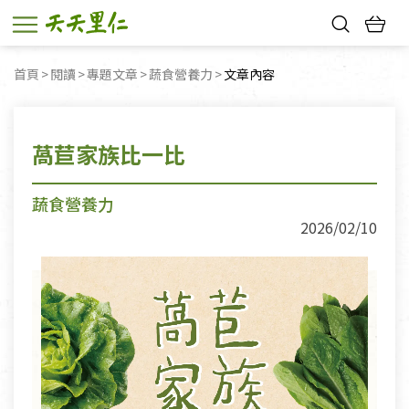
熱門搜尋：
首頁
閱讀
專題文章
蔬食營養力
目前頁面：
文章內容
親子活動
幸福節中獎名單
萵苣家族比一比
蔬食營養力
2026/02/10