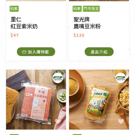
純素
純素
門市限定
里仁
聖光牌
紅豆紫米奶
鷹嘴豆米粉
$47
$130
加入購物籃
產品介紹