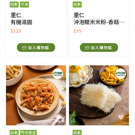
純素
冷凍
純素
里仁
里仁
有機湯圓
沖泡糙米米粉-香菇風味
$125
$35
加入購物籃
加入購物籃
純素
門市限定
純素