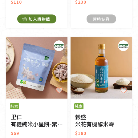
$110
$230
加入購物籃
暫時缺貨
純素
純素
里仁
穀盛
有機純米小星餅-紫米口味
米花有機醇米霖
$69
$180