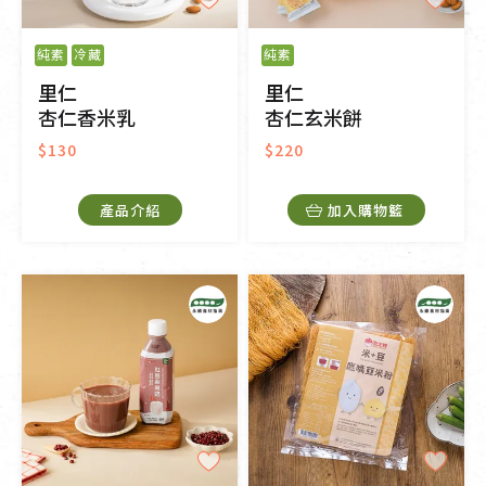
純素
冷藏
純素
里仁
里仁
杏仁香米乳
杏仁玄米餅
$130
$220
產品介紹
加入購物籃