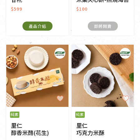
$599
$100
產品介紹
即將開賣
純素
純素
里仁
里仁
醇香米酪(花生)
巧克力米酥