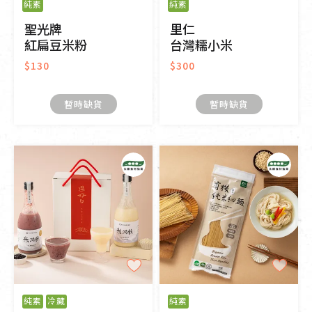
純素
純素
聖光牌
里仁
紅扁豆米粉
台灣糯小米
$130
$300
暫時缺貨
暫時缺貨
純素
冷藏
純素