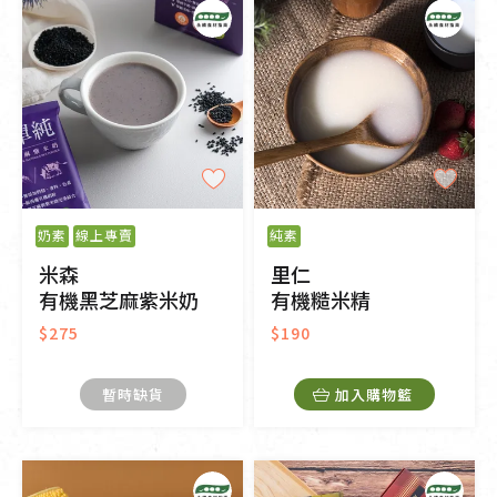
奶素
線上專賣
純素
米森
里仁
有機黑芝麻紫米奶
有機糙米精
$275
$190
暫時缺貨
加入購物籃