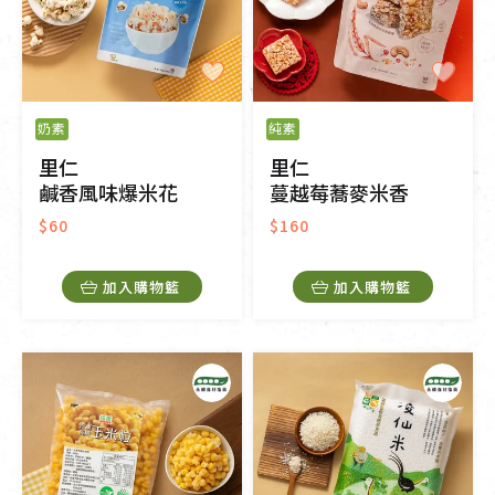
奶素
純素
里仁
里仁
鹹香風味爆米花
蔓越莓蕎麥米香
$60
$160
加入購物籃
加入購物籃