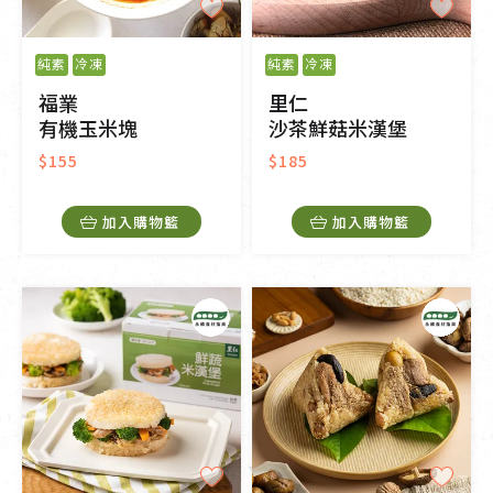
純素
冷凍
純素
冷凍
福業
里仁
有機玉米塊
沙茶鮮菇米漢堡
$155
$185
加入購物籃
加入購物籃