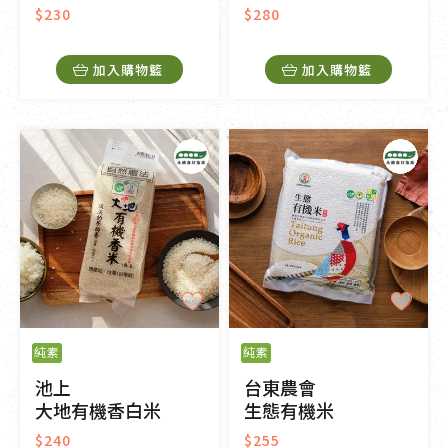
$230
$280
加入購物籃
加入購物籃
純素
純素
池上
台東農會
大地有機香白米
生態有機米
$240
$255