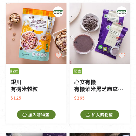
純素
奶素
銀川
心安有機
有機米穀粒
有機紫米黑芝麻拿鐵-無加糖
$125
$265
加入購物籃
加入購物籃