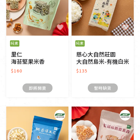
純素
純素
里仁
慈心大自然莊園
海苔堅果米香
大自然島米-有機白米
$160
$135
即將開賣
暫時缺貨