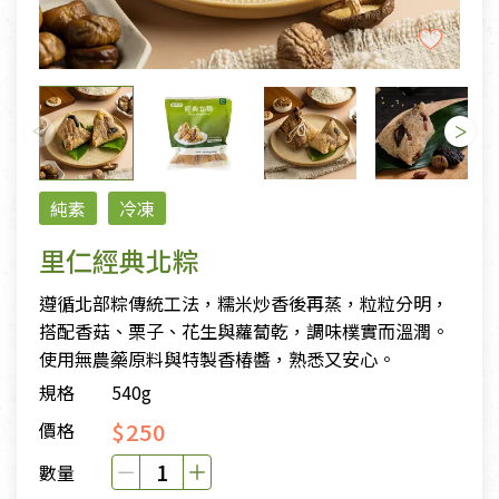
純素
冷凍
里仁經典北粽
遵循北部粽傳統工法，糯米炒香後再蒸，粒粒分明，
搭配香菇、栗子、花生與蘿蔔乾，調味樸實而溫潤。
使用無農藥原料與特製香椿醬，熟悉又安心。
規格
540g
$250
價格
數量