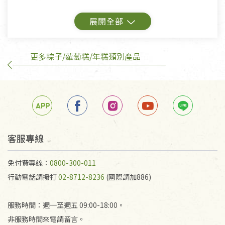
鑑賞期商品說明：
商品包裝外觀樣式色澤以實際出貨為準。
更多粽子/蘿蔔糕/年糕類別產品
若商品發生新品瑕疵，可申請更換新品。
若您購買的商品有下列「不適用七天鑑賞期商品」情
形者，除商品瑕疵以外，恕不接受退換貨.
依消保法之規定提供該商品七天免費鑑賞期(含例假
日)的服務，原則上若商品未經使用或被汙損(除商品
瑕疵)，一般皆可申請退換貨。
客服專線
不適用七天鑑賞期商品：
免付費專線：
0800-300-011
以數位或電磁紀錄形式儲存之商品、易於變質或損壞
行動電話請撥打
02-8712-8236
(國際請加886)
之商品、以及性質上無法或不適合退換之商品：如
CD、VCD、DVD、電腦軟體，若產品瑕疵無法讀取僅
服務時間：週一至週五 09:00-18:00。
接受原片換新。
非服務時間來電請留言。