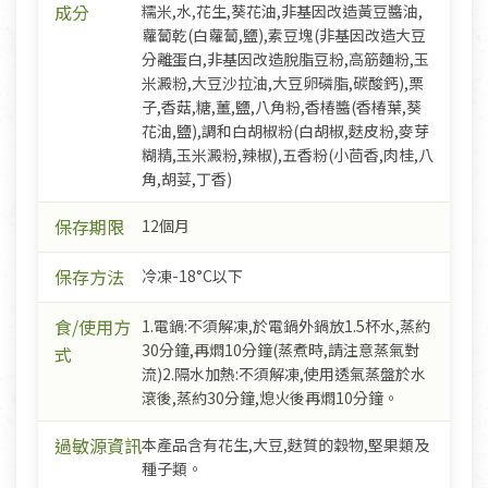
成分
糯米,水,花生,葵花油,非基因改造黃豆醬油,
蘿蔔乾(白蘿蔔,鹽),素豆塊(非基因改造大豆
分離蛋白,非基因改造脫脂豆粉,高筋麵粉,玉
米澱粉,大豆沙拉油,大豆卵磷脂,碳酸鈣),栗
子,香菇,糖,薑,鹽,八角粉,香椿醬(香椿葉,葵
花油,鹽),調和白胡椒粉(白胡椒,麩皮粉,麥芽
糊精,玉米澱粉,辣椒),五香粉(小茴香,肉桂,八
角,胡荽,丁香)
保存期限
12個月
保存方法
冷凍-18°C以下
食/使用方
1.電鍋:不須解凍,於電鍋外鍋放1.5杯水,蒸約
30分鐘,再燜10分鐘(蒸煮時,請注意蒸氣對
式
流)2.隔水加熱:不須解凍,使用透氣蒸盤於水
滾後,蒸約30分鐘,熄火後再燜10分鐘。
過敏源資訊
本產品含有花生,大豆,麩質的穀物,堅果類及
種子類。