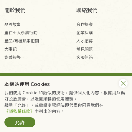
衣飾鞋類-如T恤，如於送達後水洗或污損者。
美容保養用品、內衣褲、襪子、口罩等私人消耗性產
關於我們
聯絡我們
品，一經拆封使用，恕無法退貨。
內衣褲、襪子、口罩個人衛生用品除商品本身有瑕疵
品牌故事
合作提案
外,依據《通訊交易解除權合理例外情事適用準
里仁七大永續行動
企業採購
則》, 恕無法退貨。
產品/有機蔬果把關
人才招募
有標示不接受退貨的優惠商品與蔬菜箱，不接受退
大事記
常見問題
換，但若為商品本身或運送過程中所造成的瑕疵，則
媒體報導
客服信箱
不在此限。
會員服務條款
隱私權政策
本網站使用 Cookies
Copyright © 2026 里仁事業股份有限公司(統編：16301262) /
里仁網購股份有限公司(統編：25149752)
我們使用 Cookie 和類似的技術，提供個人化內容、根據用戶偏
All Rights Reserved.
好投放廣告，以及更順暢的使用體驗。
點擊「允許」，或繼續瀏覽網站即代表你同意我們在
《隱私權條款》
中列出的內容。
允許
加入購物籃