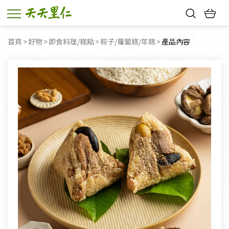
熱門搜尋：
首頁
好物
即食料理/糕點
粽子/蘿蔔糕/年糕
目前頁面：
產品內容
親子活動
幸福節中獎名單