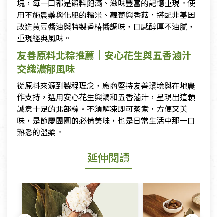
塊，每一口都是餡料飽滿、滋味豐富的記憶重現。使
用不施農藥與化肥的糯米、蘿蔔與香菇，搭配非基因
改造黃豆醬油與特製香椿醬調味，口感醇厚不油膩，
重現經典風味。
友善原料北粽推薦｜安心花生與五香滷汁
交織濃郁風味
從原料來源到製程理念，廠商堅持友善環境與在地農
作支持，選用安心花生與調和五香滷汁，呈現出這顆
誠意十足的北部粽。不須解凍即可蒸煮，方便又美
味，是節慶團圓的必備美味，也是日常生活中那一口
熟悉的溫柔。
延伸閱讀