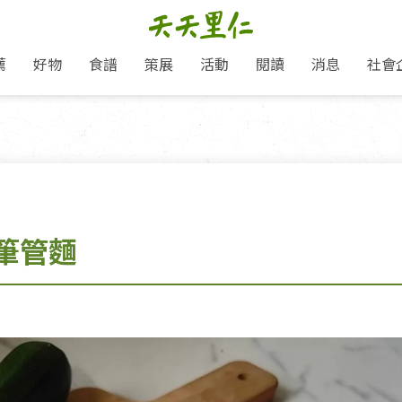
薦
好物
食譜
策展
活動
閱讀
消息
社會
里仁新訊
品牌故事
主題推薦
即食料理/糕點
地球超載日：守護地球從生活
主題活動
關注支持
媒體報導
養身保健
選擇開始
里仁七大永續行動
會員專屬
奶
里仁動態
中秋送禮推薦
沖泡麵/粥/湯
本土優先
永續飲食
保健食品
里仁為美刊
愛地球,吃蔬食就可以！
人才招募
門市資訊
惠
分店動態
超值好物特惠
熟食料理/調理包
減塑微革命
淨塑行動
養身食品/飲
產品/有機蔬果把關
產品推薦
作夥利他 加入水滴會員
產品動態
飲品
熱銷人氣產品推薦
包子饅頭/麵點
少或無添加
主食
生態保育
沙拉
中藥食材/調
點心
大事記
筆管麵
經典必買推薦
粽子/蘿蔔糕/年糕
友善耕作
公益支持
酵素
「里仁誠食市集」永續新體驗
里仁聯名卡
評延長優惠
史瓦帝尼文化節
素鬆/醬菜
支持弱勢
獲獎肯定
減塑 一起來！
理念桌布下載
甜品/冰品
綠色保育
聯名合作
綠色保育-我們的田, 牠們的家
加入會員
麵包/糕點
永續飲食
里仁「史瓦帝尼文化節」
湯品
衣飾鞋包
圖書/宗教文