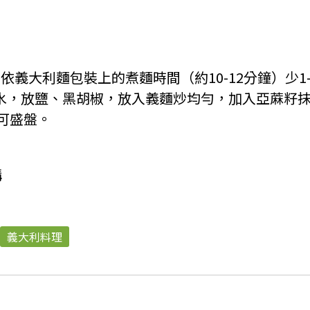
依義大利麵包裝上的煮麵時間（約10-12分鐘）少1
出水，放鹽、黑胡椒，放入義麵炒均勻，加入亞蔴籽
可盛盤。
購
義大利料理