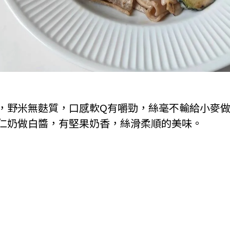
，野米無麩質，口感軟Q有嚼勁，絲毫不輸給小麥
仁奶做白醬，有堅果奶香，絲滑柔順的美味。