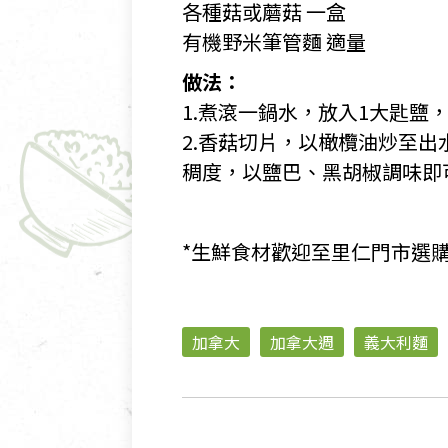
各種菇或蘑菇 一盒
有機野米筆管麵 適量
做法：
1.煮滾一鍋水，放入1大匙鹽，
2.香菇切片，以橄欖油炒至
稠度，以鹽巴、黑胡椒調味即
*生鮮食材歡迎至里仁門市選
加拿大
加拿大週
義大利麵