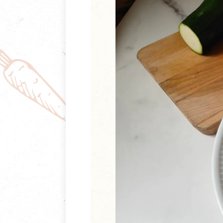
清潔/防蟲/薰香
臉部清潔/保養
餐具食器
臉部彩妝
廚房用具/家電/家飾
牙膏/牙刷/漱口
寢具織品
洗髮/潤髮/染髮
身體清潔/保養
個人用品