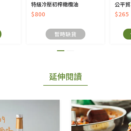
特級冷壓初榨橄欖油
公平貿
$800
$265
暫時缺貨
延伸閱讀