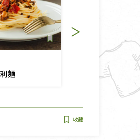
主食
純素
大利麵
油漬番茄義大利