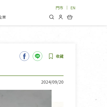
門市
EN
企業
你好，歡迎光臨！
安心蔬果
會員中心
蔬果箱/禮盒
物
我的優惠券
品
芽菜/菇
理包
醬料
消費紀錄查詢
個人資料管理
產品追蹤
2024/09/20
好文收藏
登入/註冊
物
寵物專區