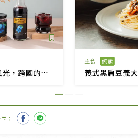
主食
純素
加拿大的純淨楓光，跨國的有機心力量
義式黑扁豆義
分享：