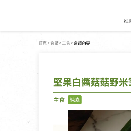
推
米麵/調理食材
好康優惠
飲品/零食
專題文章
首頁
食譜
主食
目前頁面：
食譜內容
米/麵/粉
8月新品優惠
豆漿/優格/植物
農產品與農友
豆麥雜糧種子
8月快閃商品優
果汁/醋飲/飲料
食品與廠商
植物油
中秋禮盒預購
茶/咖啡/花果茶
用品與廠商
不限類別
堅果白醬菇菇野米
乾貨/素料/植物肉
7月惜福愛物
沖調飲/穀麥片
土地與生態
豆腐/天貝/豆製品
6月快閃商品-好
蜂蜜/椰奶
蔬食營養力
調味/醬料/烘焙食材
傳承經典優惠
休閒零食
生活提案
主食
純素
抹醬/果醬
文化好書優惠
堅果/果乾
共好行動
鮮凍蔬果
糖果/巧克力
里仁的努力
居家日用
個人清潔保養