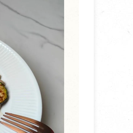
寵物營養補充品
抄
寵物清潔用品
券
品