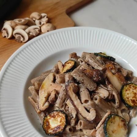
女裝
佛儒書籍
女內著居家
廣論/備覽手
水
男裝
敬經帛/書套
男內著居家
影音/圖書
毛巾/浴巾/手帕
文具禮品/禮
鞋襪
燈/燃燈油
帽/口罩/配件/包包
香
嬰幼/兒童
供具/修持用
居士服