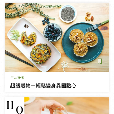
生活提案
超級穀物—輕鬆變身異國點心