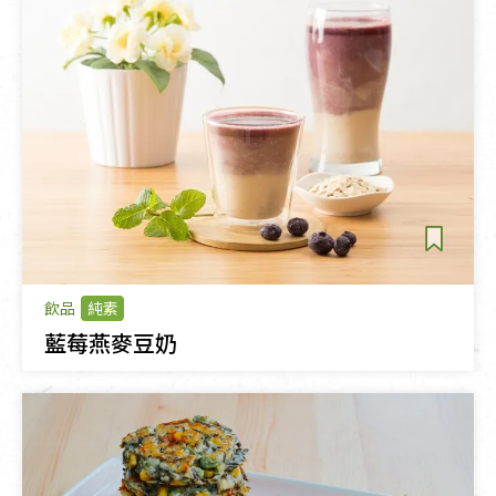
飲品
純素
藍莓燕麥豆奶