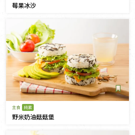
莓果冰沙
主食
純素
野米奶油菇菇堡