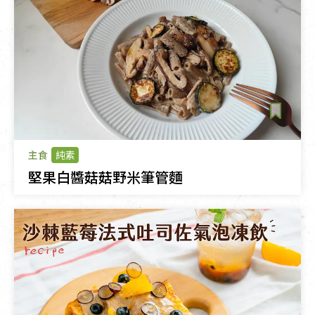
主食
純素
堅果白醬菇菇野米筆管麵