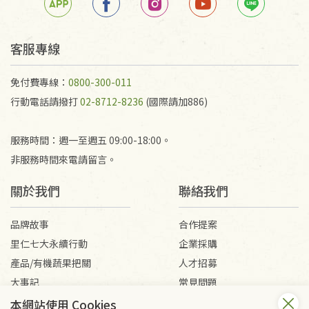
客服專線
免付費專線：
0800-300-011
行動電話請撥打
02-8712-8236
(國際請加886)
服務時間：週一至週五 09:00-18:00。
非服務時間來電請留言。
關於我們
聯絡我們
品牌故事
合作提案
里仁七大永續行動
企業採購
產品/有機蔬果把關
人才招募
大事記
常見問題
媒體報導
客服信箱
本網站使用 Cookies