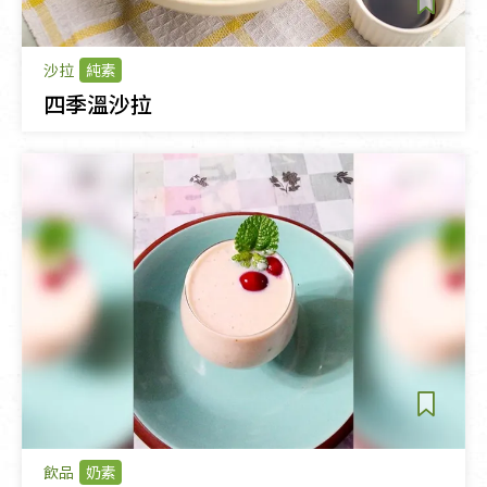
沙拉
純素
四季溫沙拉
飲品
奶素