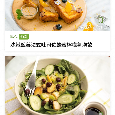
點心
奶素
沙棘藍莓法式吐司佐蜂蜜檸檬氣泡飲