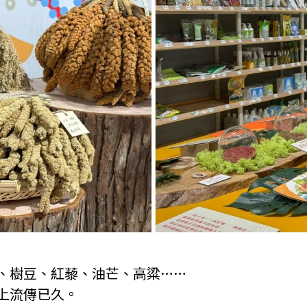
、樹豆、紅藜、油芒、高粱……
上流傳已久。