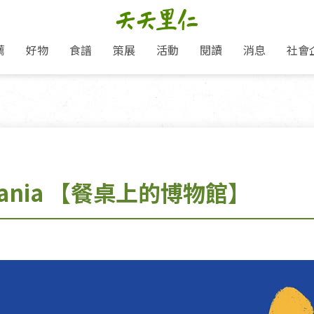
薦
好物
食譜
策展
活動
閱讀
消息
社會
里仁新訊
品牌故事
主題推薦
即食料理/糕點
愛地球,吃蔬食就可以！
主題活動
關注支持
媒體報導
養身保健
里仁七大永續行動
作夥利他 加入水滴會員
會員專屬
奶
里仁動態
中秋送禮推薦
沖泡麵/粥/湯
本土優先
永續飲食
保健食品
里仁為美刊
人才招募
門市資訊
惠
分店動態
超值好物特惠
熟食料理/調理包
減塑微革命
淨塑行動
養身食品/飲
產品/有機蔬果把關
「里仁誠食市集」永續新體驗
產品推薦
產品動態
飲品
熱銷人氣產品推薦
包子饅頭/麵點
少或無添加
主食
生態保育
沙拉
中藥食材/調
點心
大事記
減塑 一起來！
 Mania 【餐桌上的博物館】
經典必買推薦
粽子/蘿蔔糕/年糕
友善耕作
公益支持
酵素
里仁聯名卡
綠色保育-我們的田, 牠們的家
評延長優惠
史瓦帝尼文化節
素鬆/醬菜
支持弱勢
獲獎肯定
理念桌布下載
里仁「史瓦帝尼文化節」
甜品/冰品
綠色保育
聯名合作
加入會員
麵包/糕點
永續飲食
湯品
衣飾鞋包
圖書/宗教文