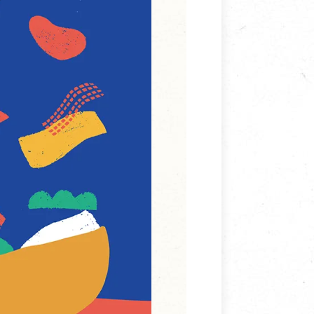
寵物營養補充品
抄
寵物清潔用品
券
品