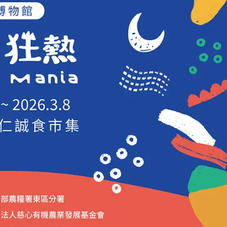
女裝
佛儒書籍
女內著居家
廣論/備覽手
水
男裝
敬經帛/書套
男內著居家
影音/圖書
毛巾/浴巾/手帕
文具禮品/禮
鞋襪
燈/燃燈油
帽/口罩/配件/包包
香
嬰幼/兒童
供具/修持用
居士服