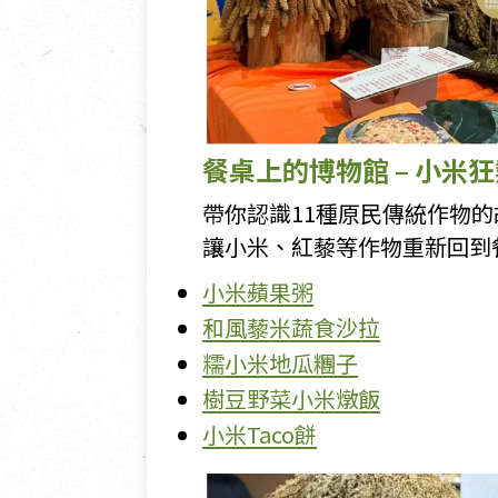
餐桌上的博物館 – 小米狂熱 
帶你認識11種原民傳統作物
讓小米、紅藜等作物重新回到
小米蘋果粥
和風藜米蔬食沙拉
糯小米地瓜糰子
樹豆野菜小米燉飯
小米Taco餅