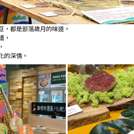
豆，都是部落歲月的味道。
譜，
，
化的深情。