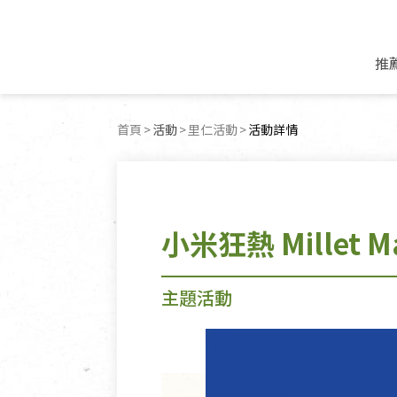
推
米麵/調理食材
好康優惠
飲品/零食
專題文章
首頁
活動
里仁活動
目前頁面：
活動詳情
米/麵/粉
8月新品優惠
豆漿/優格/植物
農產品與農友
豆麥雜糧種子
8月快閃商品優
果汁/醋飲/飲料
食品與廠商
植物油
中秋禮盒預購
茶/咖啡/花果茶
用品與廠商
不限類別
小米狂熱 Millet
乾貨/素料/植物肉
7月惜福愛物
沖調飲/穀麥片
土地與生態
豆腐/天貝/豆製品
6月快閃商品-好
蜂蜜/椰奶
蔬食營養力
主題活動
調味/醬料/烘焙食材
傳承經典優惠
休閒零食
生活提案
抹醬/果醬
文化好書優惠
堅果/果乾
共好行動
鮮凍蔬果
糖果/巧克力
里仁的努力
居家日用
個人清潔保養