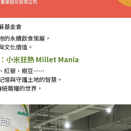
展基金會
物的永續飲食策展，
與文化價值。
米狂熱 Millet Mania
、紅藜、樹豆……
記憶與守護土地的智慧。
進傳統雜糧的世界，