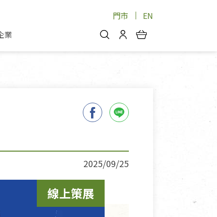
門市
EN
企業
你好，歡迎光臨！
安心蔬果
會員中心
蔬果箱/禮盒
物
我的優惠券
品
芽菜/菇
理包
醬料
消費紀錄查詢
個人資料管理
產品追蹤
2025/09/25
好文收藏
線上策展
登入/註冊
物
寵物專區