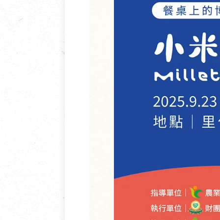
清潔/防蟲/薰香
臉部清潔/保養
餐具食器
臉部彩妝
廚房用具/家電/家飾
牙膏/牙刷/漱口
寢具織品
洗髮/潤髮/染髮
身體清潔/保養
個人用品