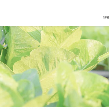
推
米麵/調理食材
好康優惠
飲品/零食
專題文章
米/麵/粉
8月新品優惠
豆漿/優格/植物
農產品與農友
豆麥雜糧種子
8月快閃商品優
果汁/醋飲/飲料
食品與廠商
植物油
中秋禮盒預購
茶/咖啡/花果茶
用品與廠商
不限類別
乾貨/素料/植物肉
7月惜福愛物
沖調飲/穀麥片
土地與生態
豆腐/天貝/豆製品
6月快閃商品-好
蜂蜜/椰奶
蔬食營養力
調味/醬料/烘焙食材
傳承經典優惠
休閒零食
生活提案
抹醬/果醬
文化好書優惠
堅果/果乾
共好行動
鮮凍蔬果
糖果/巧克力
里仁的努力
居家日用
個人清潔保養