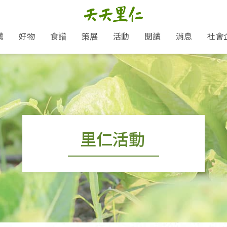
薦
好物
食譜
策展
活動
閱讀
消息
社會
里仁新訊
品牌故事
主題推薦
即食料理/糕點
愛地球,吃蔬食就可以！
主題活動
關注支持
媒體報導
養身保健
里仁七大永續行動
作夥利他 加入水滴會員
會員專屬
奶
里仁動態
中秋送禮推薦
沖泡麵/粥/湯
本土優先
永續飲食
保健食品
里仁為美刊
人才招募
門市資訊
惠
分店動態
超值好物特惠
熟食料理/調理包
減塑微革命
淨塑行動
養身食品/飲
產品/有機蔬果把關
「里仁誠食市集」永續新體驗
產品推薦
產品動態
飲品
熱銷人氣產品推薦
包子饅頭/麵點
少或無添加
主食
生態保育
沙拉
中藥食材/調
點心
大事記
減塑 一起來！
里仁活動
經典必買推薦
粽子/蘿蔔糕/年糕
友善耕作
公益支持
酵素
里仁聯名卡
綠色保育-我們的田, 牠們的家
評延長優惠
史瓦帝尼文化節
素鬆/醬菜
支持弱勢
獲獎肯定
理念桌布下載
里仁「史瓦帝尼文化節」
甜品/冰品
綠色保育
聯名合作
加入會員
麵包/糕點
永續飲食
湯品
衣飾鞋包
圖書/宗教文