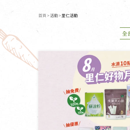
清潔/防蟲/薰香
臉部清潔/保養
首頁
活動
目前頁面：
里仁活動
餐具食器
臉部彩妝
廚房用具/家電/家飾
牙膏/牙刷/漱口
全
寢具織品
洗髮/潤髮/染髮
身體清潔/保養
個人用品