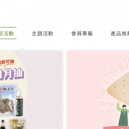
女裝
佛儒書籍
女內著居家
廣論/備覽手
水
男裝
敬經帛/書套
部活動
主題活動
會員專屬
產品推
男內著居家
影音/圖書
毛巾/浴巾/手帕
文具禮品/禮
鞋襪
燈/燃燈油
帽/口罩/配件/包包
香
嬰幼/兒童
供具/修持用
居士服