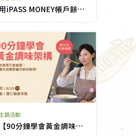
用iPASS MONEY帳戶餘額付款最高享20%回饋！
主題活動
【90分鐘學會黃金調味架構】從此做菜不靠食譜，掌握天然酸甜鹹甘鮮的秘密