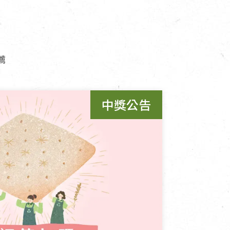
寵物營養補充品
抄
寵物清潔用品
薦
券
中獎公告
品