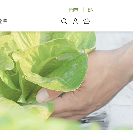
門市
EN
企業
你好，歡迎光臨！
安心蔬果
會員中心
蔬果箱/禮盒
物
我的優惠券
品
芽菜/菇
理包
醬料
消費紀錄查詢
個人資料管理
產品追蹤
好文收藏
登入/註冊
物
寵物專區