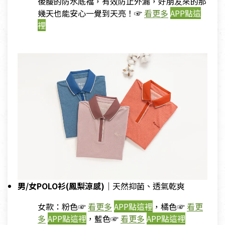
後腰的防水底襠，有效防止外漏，好朋友來的那
幾天也能安心一覺到天亮！☞
看更多
APP點這
裡
男/女POLO衫(鳳梨涼感)｜
天然抑菌、透氣乾爽
女款：粉色☞
看更多
APP點這裡
，橘色☞
看更
多
APP點這裡
，藍色☞
看更多
APP點這裡