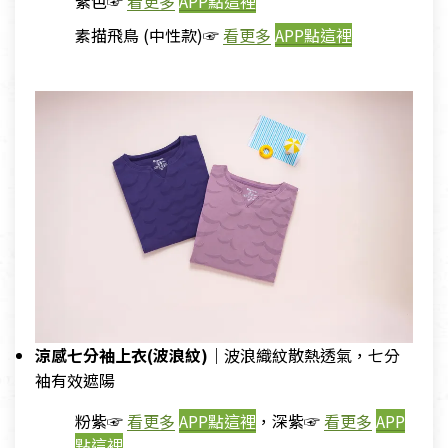
紫色☞
看更多
APP點這裡
素描飛鳥 (中性款)☞
看更多
APP點這裡
涼感七分袖上衣(波浪紋)｜
波浪織紋散熱透氣，七分
袖有效遮陽
粉紫☞
看更多
APP點這裡
，深紫☞
看更多
APP
點這裡