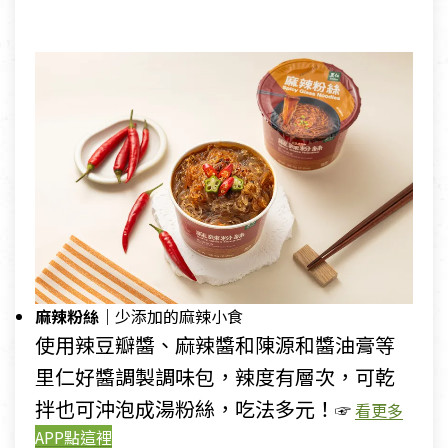
麻辣粉絲｜
少添加的麻辣小食
使用辣豆瓣醬、麻辣醬和陳源和醬油膏等
里仁好醬調製調味包，辣度有層次，可乾
拌也可沖泡成湯粉絲，吃法多元！
☞
看更多
APP點這裡