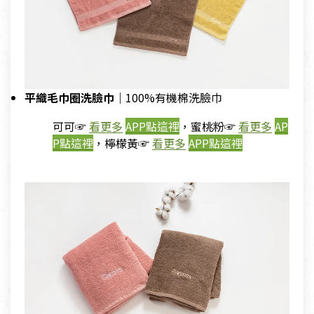
平織毛巾圈洗臉巾
｜
100%有機棉洗臉巾
可可☞
看更多
APP點這裡
，蜜桃粉☞
看更多
AP
P點這裡
，檸檬黃☞
看更多
APP點這裡