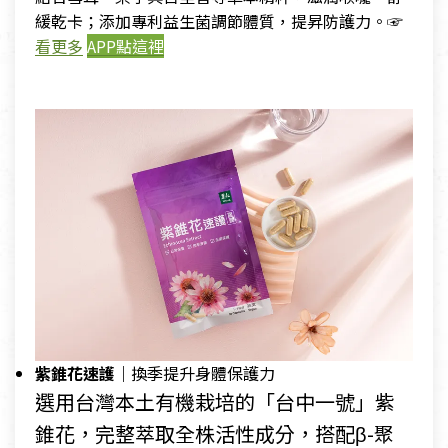
緩乾卡；添加專利益生菌調節體質，提昇防護力。☞
看更多
APP點這裡
紫錐花速護｜
換季提升身體保護力
選用台灣本土有機栽培的「台中一號」紫
錐花，完整萃取全株活性成分，搭配β-聚