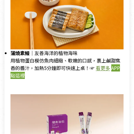
蒲燒素鰻｜
友善海洋的植物海味
用植物蛋白模仿魚肉細緻、軟嫩的口感，裹上鹹甜焦
香的醬汁，加熱5分鐘即可快速上桌！☞
看更多
APP
點這裡