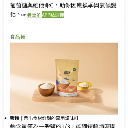
葡萄糖與維他命C，助你因應換季與氣候變
化。
☞
看更多
APP點這裡
食品類
鹽麴｜
帶出食材鮮甜的萬用調味料
鈉含量僅為一般鹽的1/3，能縮短醃漬時間