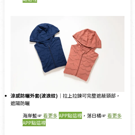
涼感防曬外套(波浪紋)｜
拉上拉鍊可完整遮蔽頸部，
遮陽防曬
海岸藍☞
看更多
APP點這裡
，落日橘☞
看更多
APP點這裡