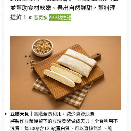
並幫助食材軟嫩、帶出自然鮮甜，幫料理
提鮮！
☞
看更多
APP點這裡
豆膳天貝｜
實踐全食利用，減少資源浪費
將製作豆漿後留下的豆渣發酵做成天貝，全食利用不
浪費！每100g含12.8g蛋白質，可以直接氣炸、煎