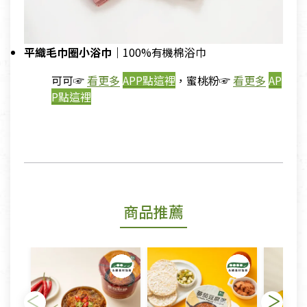
平織毛巾圈小浴巾
｜
100%有機棉浴巾
可可☞
看更多
APP點這裡
，蜜桃粉☞
看更多
AP
P點這裡
商品推薦