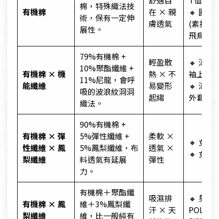
舒適自
T恤(中
棉，特殊織法技
有機棉
在 × 親
🔸 圓短
術，保有一定伸
膚透氣
(素描花
展性。
飛鳥)
79%有機棉 +
輕盈散
🔸 涼感
10%聚酯纖維 +
有機棉 × 機
熱 × 不
袖上衣
11%尼龍，會呼
能纖維
易變形
🔸 涼感
吸的波浪紋洞洞
起縐
外套
織法。
90%有機棉 +
有機棉 × 彈
5%彈性纖維 +
柔軟 ×
🔸 女七
性纖維 × 鳳
5%鳳梨纖維，布
透氣 ×
🔸 女束
梨纖維
料透氣有延展
彈性
力。
有機棉＋聚酯纖
吸濕排
🔸 男/女
有機棉 × 鳳
維＋3%鳳梨纖
汗 × 天
POLO衫
梨纖維
維，比一般純有