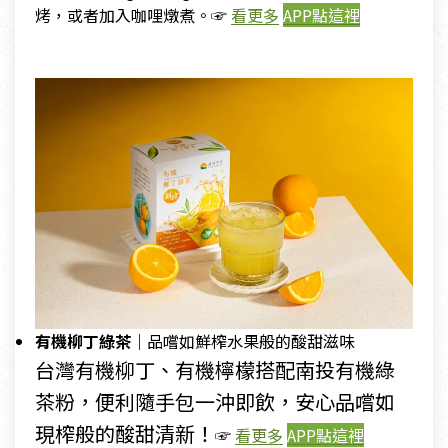
烤，或者加入咖哩燉煮。☞
看更多
APP點這裡
有機柳丁綠茶｜
品嚐如鮮榨水果般的酸甜滋味
台灣有機柳丁、有機檸檬搭配南投有機綠
茶粉，便利隨手包一沖即飲，安心品嚐如
現榨般的酸甜清新！
☞
看更多
APP點這裡