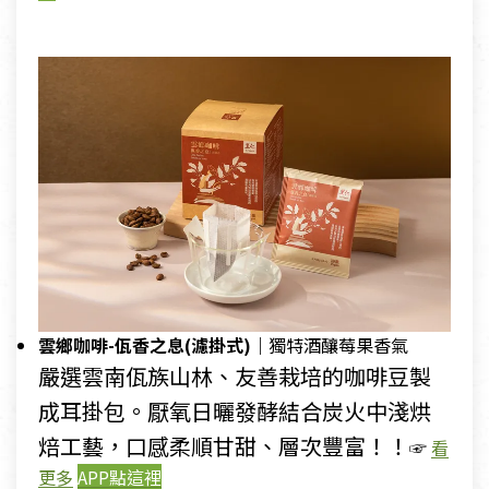
雲鄉咖啡-佤香之息(濾掛式)｜
獨特酒釀莓果香氣
嚴選雲南佤族山林、友善栽培的咖啡豆製
成耳掛包。厭氧日曬發酵結合炭火中淺烘
焙工藝，口感柔順甘甜、層次豐富！！
☞
看
更多
APP點這裡