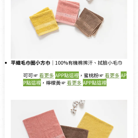
平織毛巾圈小方巾
｜
100%有機棉擦汗、拭臉小毛巾
可可☞
看更多
APP點這裡
，蜜桃粉☞
看更多
AP
P點這裡
，檸檬黃☞
看更多
APP點這裡