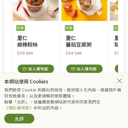
純素
純素
純素
里仁
里仁
里仁
麻辣粉絲
蕃茄豆腐粥
梨萃
$50
$44
$504
$55
$49
加入購物籃
加入購物籃
本網站使用 Cookies
我們使用 Cookie 和類似的技術，提供個人化內容、根據用戶偏
好投放廣告，以及更順暢的使用體驗。
點擊「允許」，或繼續瀏覽網站即代表你同意我們在
延伸閱讀
《隱私權條款》
中列出的內容。
允許