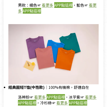
男款：橘色☞
看更多
APP點這裡
，藍色☞
看更
多
APP點這裡
經典圓短T恤(中性款)｜
100%有機棉，舒適自在
洛神粉☞
看更多
APP點這裡
，冰芋紫☞
看更多
APP點這裡
，冷杉綠☞
看更多
APP點這裡