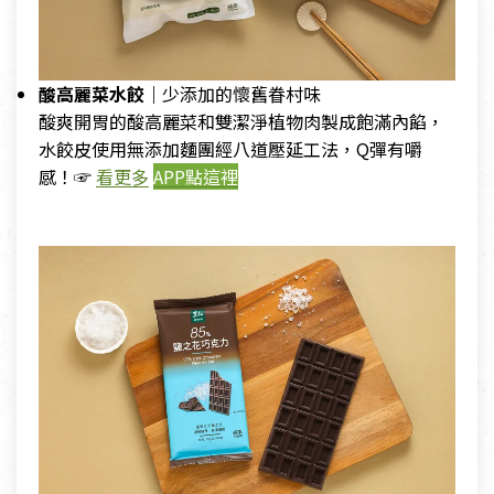
酸高麗菜水餃｜
少添加的懷舊眷村味
酸爽開胃的酸高麗菜和雙潔淨植物肉製成飽滿內餡，
水餃皮使用無添加麵團經八道壓延工法，Q彈有嚼
感！☞
看更多
APP點這裡