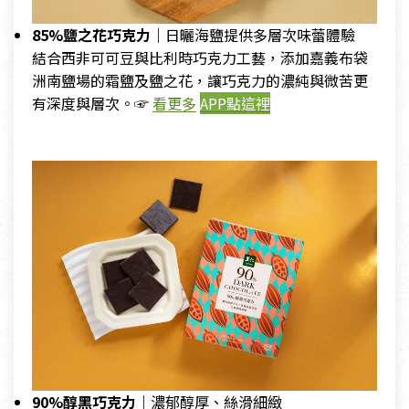
85%鹽之花巧克力｜
日曬海鹽提供多層次味蕾體驗
結合西非可可豆與比利時巧克力工藝，添加嘉義布袋
洲南鹽場的霜鹽及鹽之花，讓巧克力的濃純與微苦更
有深度與層次。☞
看更多
APP點這裡
90%醇黑巧克力｜
濃郁醇厚、絲滑細緻