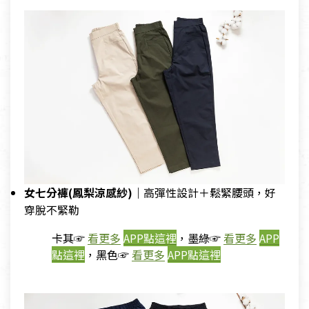
女七分褲(鳳梨涼感紗)｜
高彈性設計＋鬆緊腰頭，好
穿脫不緊勒
卡其☞
看更多
APP點這裡
，墨綠☞
看更多
APP
點這裡
，黑色☞
看更多
APP點這裡