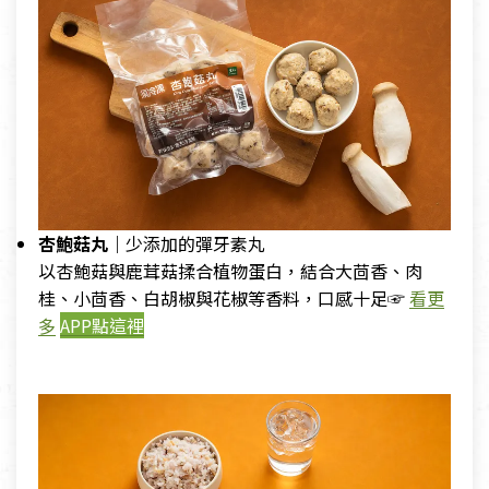
杏鮑菇丸｜
少添加的彈牙素丸
以杏鮑菇與鹿茸菇揉合植物蛋白，結合大茴香、肉
桂、小茴香、白胡椒與花椒等香料，口感十足☞
看更
多
APP點這裡