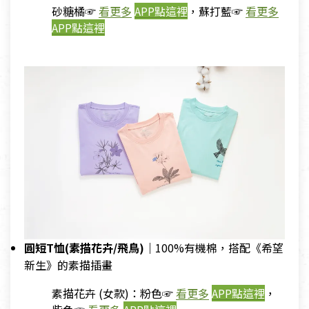
砂糖橘☞
看更多
APP點這裡
，蘇打藍☞
看更多
APP點這裡
圓短T恤(素描花卉/飛鳥)｜
100%有機棉，搭配《希望
新生》的素描插畫
素描花卉 (女款)：粉色☞
看更多
APP點這裡
，