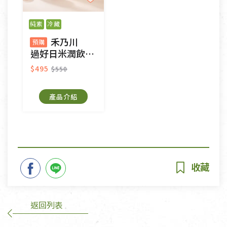
純素
冷藏
禾乃川
預購
過好日米潤飲米麴甘酒雙入禮盒（預購）
$495
$550
產品介紹
返回列表