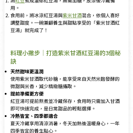
將
紅豆
煮成濃郁紅豆湯，無需加糖，放涼後冷藏備
用。
食用前，將冰涼紅豆湯與
紫米甘酒
混合，依個人喜好
調整甜度。一碗兼顧養生與甜點享受的「紫米甘酒紅
豆湯」就完成了！
料理小撇步｜打造紫米甘酒紅豆湯的3個秘
訣
天然甜味更溫潤
使用紫米甘酒取代砂糖，能享受來自天然米麴發酵的
微甜與米香，減少精緻糖攝取。
提前準備更方便
紅豆湯可提前熬煮並冷藏保存，食用時只需加入甘酒
即可快速完成，是日常甜品的輕鬆選擇。
冷熱皆宜、四季都適合
夏天冷藏享用清涼消暑，冬天加熱後溫暖身心，一年
四季皆宜的養生點心。