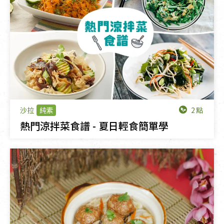
2點
沙拉
純素
熱門涼拌菜食譜 - 夏日輕食簡單學