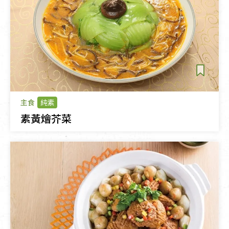
主食
純素
素黃燴芥菜