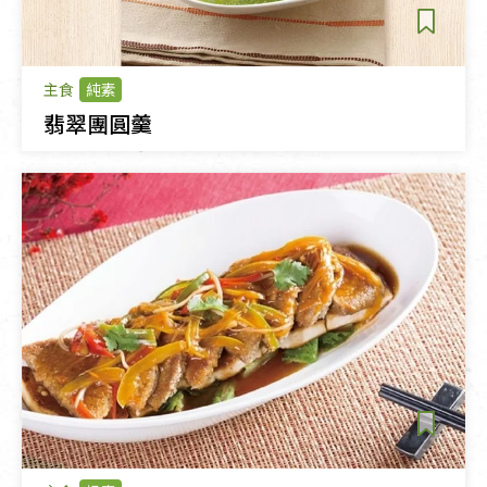
主食
純素
翡翠團圓羹