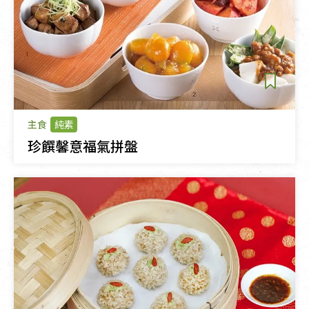
主食
純素
珍饌馨意福氣拼盤