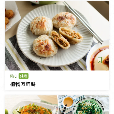
點心
純素
植物肉餡餅