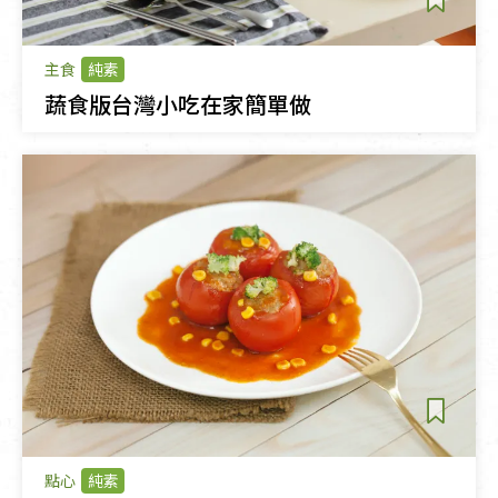
主食
純素
蔬食版台灣小吃在家簡單做
點心
純素