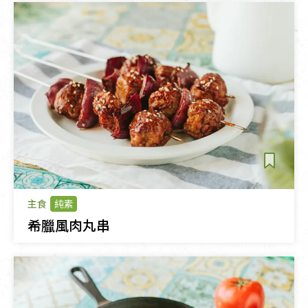
主食
純素
希臘風肉丸串