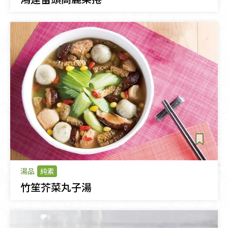
湯品
純素
竹笙芥菜丸子湯