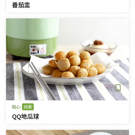
番茄盅
點心
純素
QQ地瓜球