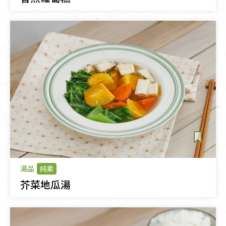
湯品
純素
芥菜地瓜湯