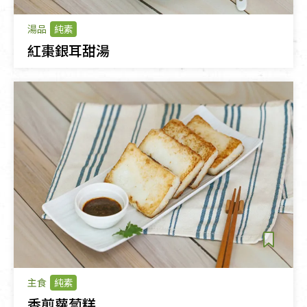
湯品
純素
紅棗銀耳甜湯
主食
純素
香煎蘿蔔糕