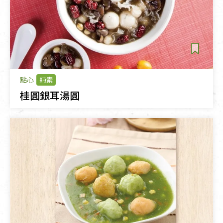
點心
純素
桂圓銀耳湯圓