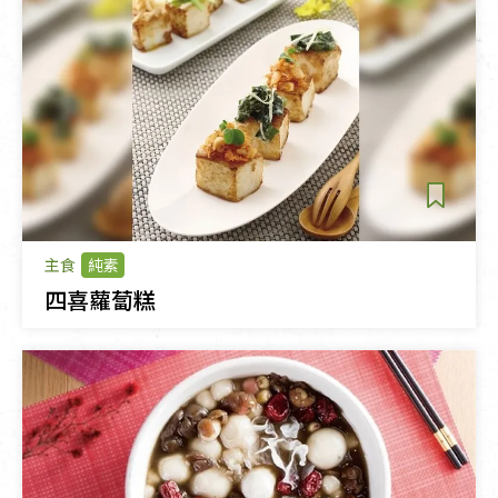
主食
純素
四喜蘿蔔糕