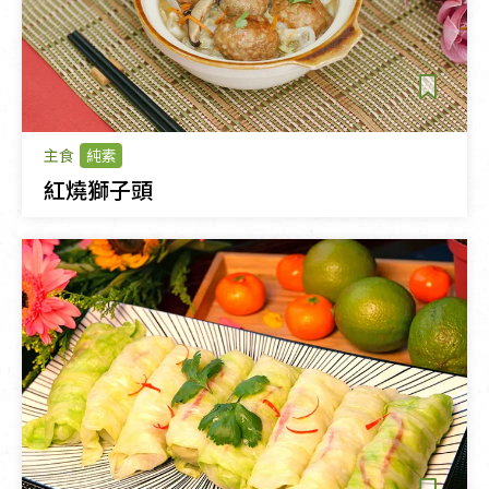
主食
純素
紅燒獅子頭