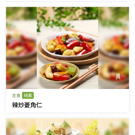
主食
純素
辣炒菱角仁