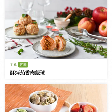
主食
純素
酥烤茄香肉飯球