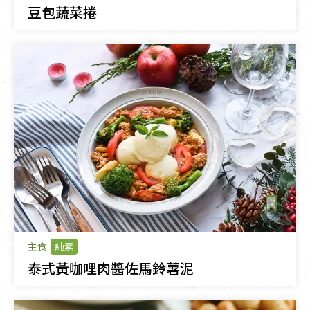
豆包蔬菜捲
主食
純素
泰式黃咖哩肉醬佐馬鈴薯泥