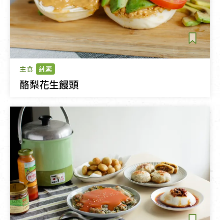
主食
純素
酪梨花生饅頭