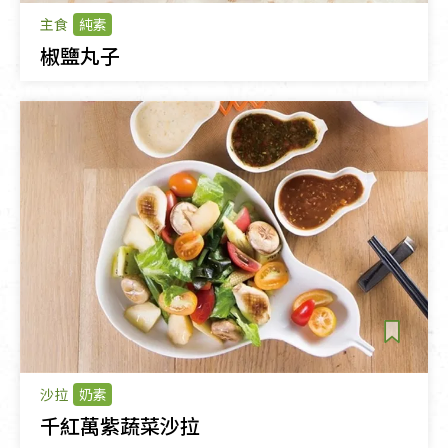
主食
純素
椒鹽丸子
沙拉
奶素
千紅萬紫蔬菜沙拉