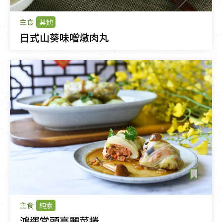
主食
其他
日式山葵味噌燉肉丸
主食
純素
鴻運當頭高麗菜捲