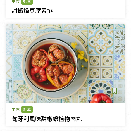
主食
奶素
甜椒燴豆腐素排
主食
純素
匈牙利風味甜椒鑲植物肉丸