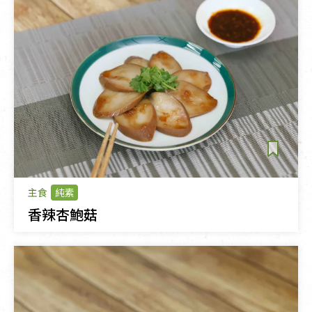
主食
純素
香辣杏鮑菇