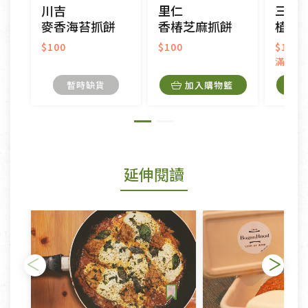
川吉
里仁
三機
麥香海苔抓餅
香椿芝麻抓餅
植物
$100
$100
$179
滿量優
暫時缺貨
加入購物籃
延伸閱讀