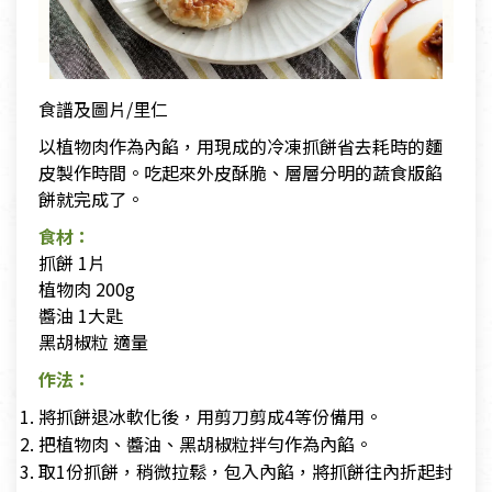
食譜及圖片/里仁
以植物肉作為內餡，用現成的冷凍抓餅省去耗時的麵
皮製作時間。吃起來外皮酥脆、層層分明的蔬食版餡
餅就完成了。
食材：
抓餅 1片
植物肉 200g
醬油 1大匙
黑胡椒粒 適量
作法：
將抓餅退冰軟化後，用剪刀剪成4等份備用。
把植物肉、醬油、黑胡椒粒拌勻作為內餡。
取1份抓餅，稍微拉鬆，包入內餡，將抓餅往內折起封