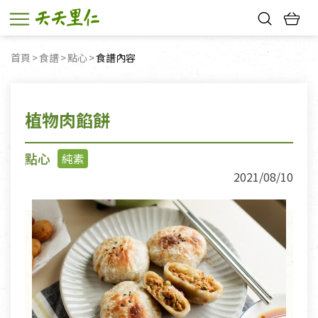
熱門搜尋：
首頁
食譜
點心
目前頁面：
食譜內容
親子活動
幸福節中獎名單
植物肉餡餅
點心
純素
2021/08/10