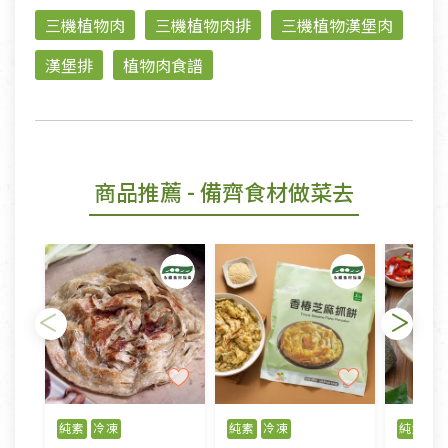
三機植物肉
三機植物肉排
三機植物漢堡肉
漢堡排
植物肉食譜
商品推薦
- 備齊食材做菜去
純素
冷凍
純素
冷凍
純素
冷