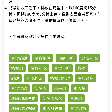
好。
將餡餅收口朝下，排放在烤盤中。以160度烤15分
鐘，再轉180度烤5分鐘上色，直到表面金黃即可。*
每台烤箱溫度不同，請依情況適時調整時間。
＊生鮮食材歡迎至里仁門市選購
素食餡餅
蔬食餡餅
傳統小吃
台灣小吃
植物肉
蔬食小吃
素食小吃
食譜
餡餅
小吃作法
植物肉料理
冷凍麵皮
素食食譜
新豬肉
未來肉
素肉燥
新豬肉哪裡買
新豬肉成分
素絞肉
新豬肉銷售點
素肉哪裡買
素食肉燥