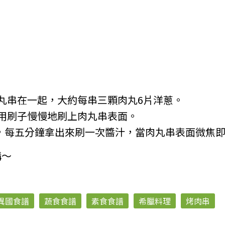
丸串在一起，大約每串三顆肉丸6片洋蔥。
用刷子慢慢地刷上肉丸串表面。
鐘，每五分鐘拿出來刷一次醬汁，當肉丸串表面微焦
購～
異國食譜
蔬食食譜
素食食譜
希臘料理
烤肉串