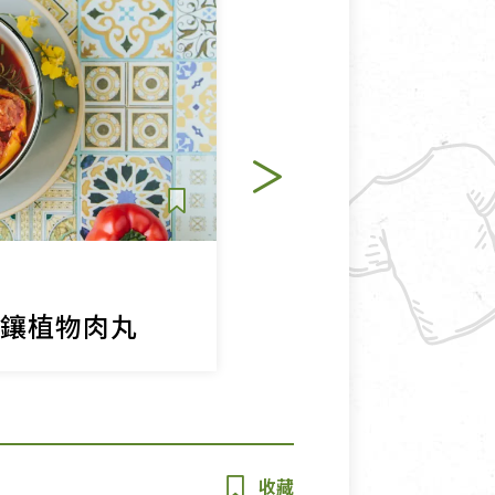
主食
其他
椒鑲植物肉丸
日式山葵味噌燉