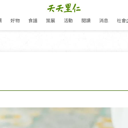
薦
好物
食譜
策展
活動
閱讀
消息
社會
里仁新訊
品牌故事
主題推薦
即食料理/糕點
愛地球,吃蔬食就可以！
主題活動
關注支持
媒體報導
養身保健
里仁七大永續行動
作夥利他 加入水滴會員
會員專屬
奶
里仁動態
中秋送禮推薦
沖泡麵/粥/湯
本土優先
永續飲食
保健食品
里仁為美刊
人才招募
門市資訊
惠
分店動態
超值好物特惠
熟食料理/調理包
減塑微革命
淨塑行動
養身食品/飲
產品/有機蔬果把關
「里仁誠食市集」永續新體驗
產品推薦
產品動態
飲品
熱銷人氣產品推薦
包子饅頭/麵點
少或無添加
主食
生態保育
沙拉
中藥食材/調
點心
大事記
減塑 一起來！
經典必買推薦
粽子/蘿蔔糕/年糕
友善耕作
公益支持
酵素
里仁聯名卡
綠色保育-我們的田, 牠們的家
評延長優惠
史瓦帝尼文化節
素鬆/醬菜
支持弱勢
獲獎肯定
理念桌布下載
里仁「史瓦帝尼文化節」
甜品/冰品
綠色保育
聯名合作
加入會員
麵包/糕點
永續飲食
湯品
衣飾鞋包
圖書/宗教文