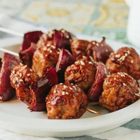
女裝
佛儒書籍
女內著居家
廣論/備覽手
水
男裝
敬經帛/書套
男內著居家
影音/圖書
毛巾/浴巾/手帕
文具禮品/禮
鞋襪
燈/燃燈油
帽/口罩/配件/包包
香
嬰幼/兒童
供具/修持用
居士服