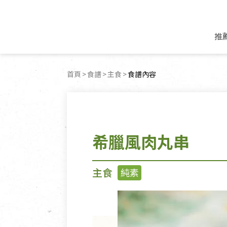
推
米麵/調理食材
好康優惠
飲品/零食
專題文章
首頁
食譜
主食
目前頁面：
食譜內容
米/麵/粉
8月新品優惠
豆漿/優格/植物
農產品與農友
豆麥雜糧種子
8月快閃商品優
果汁/醋飲/飲料
食品與廠商
植物油
中秋禮盒預購
茶/咖啡/花果茶
用品與廠商
不限類別
希臘風肉丸串
乾貨/素料/植物肉
7月惜福愛物
沖調飲/穀麥片
土地與生態
豆腐/天貝/豆製品
6月快閃商品-好
蜂蜜/椰奶
蔬食營養力
調味/醬料/烘焙食材
傳承經典優惠
休閒零食
生活提案
主食
純素
抹醬/果醬
文化好書優惠
堅果/果乾
共好行動
鮮凍蔬果
糖果/巧克力
里仁的努力
居家日用
個人清潔保養