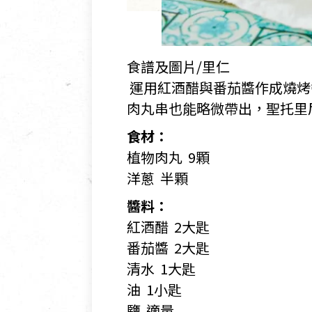
食譜及圖片/里仁
運用紅酒醋與番茄醬作成燒烤
肉丸串也能略微帶出，聖托里
食材：
植物肉丸 9顆
洋蔥 半顆
醬料：
紅酒醋 2大匙
番茄醬 2大匙
清水 1大匙
油 1小匙
鹽 適量