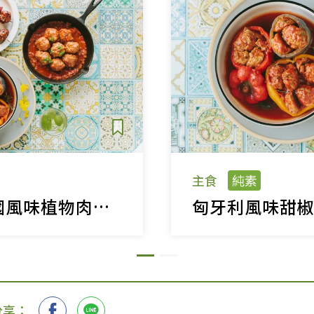
主食
純素
餐桌旅行，異國風味植物肉丸料理
匈牙利風味甜
分享：