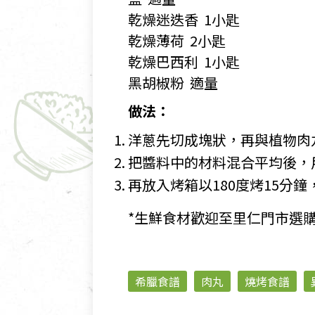
乾燥迷迭香 1小匙
乾燥薄荷 2小匙
乾燥巴西利 1小匙
黑胡椒粉 適量
做法：
洋蔥先切成塊狀，再與植物肉
把醬料中的材料混合平均後，
再放入烤箱以180度烤15分
*生鮮食材歡迎至里仁門市選
希臘食譜
肉丸
燒烤食譜