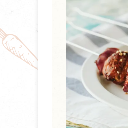
清潔/防蟲/薰香
臉部清潔/保養
餐具食器
臉部彩妝
廚房用具/家電/家飾
牙膏/牙刷/漱口
寢具織品
洗髮/潤髮/染髮
身體清潔/保養
個人用品