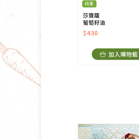
純素
莎寶蘿
葡萄籽油
$430
加入購物籃