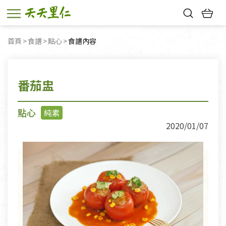
熱門搜尋：
首頁
食譜
點心
目前頁面：
食譜內容
親子活動
幸福節中獎名單
番茄盅
點心
純素
2020/01/07