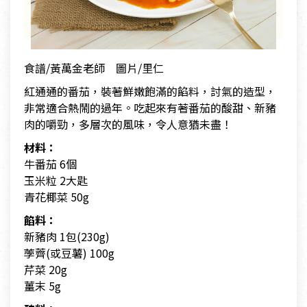
食譜/黃萬金老師 圖片/里仁
紅通通的番茄，裝著鮮嫩飽滿的餡料，討氣的造型，
非常適合熱鬧的過年。吃起來有著番茄的酸甜、新豬
肉的嚼勁，多層次的風味，令人意猶未盡！
材料：
牛番茄 6個
玉米粒 2大匙
青花椰菜 50g
餡料：
新豬肉 1包(230g)
荸薺(或豆薯) 100g
芹菜 20g
薑末 5g