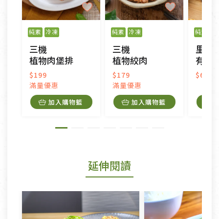
純素
冷凍
純素
冷凍
純素
三機
三機
里仁
植物肉堡排
植物絞肉
有機
$199
$179
$62
滿量優惠
滿量優惠
加入購物籃
加入購物籃
延伸閱讀