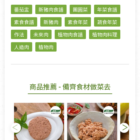
番茄盅
新豬肉食譜
團圓菜
年菜食譜
素食食譜
新豬肉
素食年菜
蔬食年菜
作法
未來肉
植物肉食譜
植物肉料理
人造肉
植物肉
商品推薦
- 備齊食材做菜去