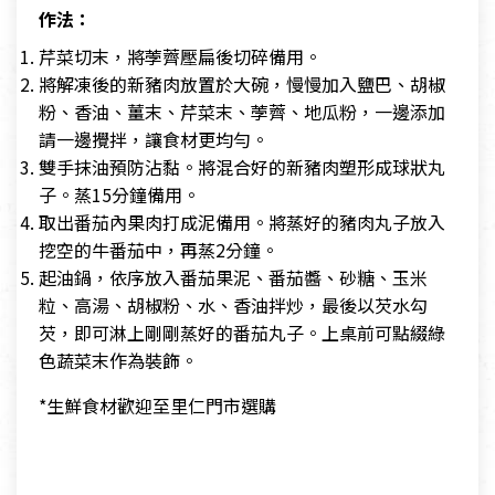
作法：
芹菜切末，將荸薺壓扁後切碎備用。
將解凍後的新豬肉放置於大碗，慢慢加入鹽巴、胡椒
粉、香油、薑末、芹菜末、荸薺、地瓜粉，一邊添加
請一邊攪拌，讓食材更均勻。
雙手抹油預防沾黏。將混合好的新豬肉塑形成球狀丸
子。蒸15分鐘備用。
取出番茄內果肉打成泥備用。將蒸好的豬肉丸子放入
挖空的牛番茄中，再蒸2分鐘。
起油鍋，依序放入番茄果泥、番茄醬、砂糖、玉米
粒、高湯、胡椒粉、水、香油拌炒，最後以芡水勾
芡，即可淋上剛剛蒸好的番茄丸子。上桌前可點綴綠
色蔬菜末作為裝飾。
*生鮮食材歡迎至里仁門市選購