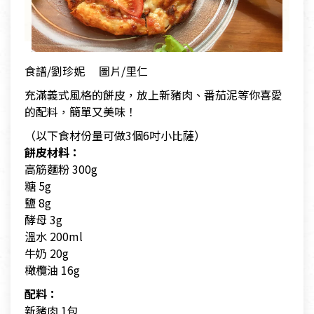
食譜/劉珍妮 圖片/里仁
充滿義式風格的餅皮，放上新豬肉、番茄泥等你喜愛
的配料，簡單又美味！
（以下食材份量可做3個6吋小比薩）
餅皮材料：
高筋麵粉 300g
糖 5g
鹽 8g
酵母 3g
溫水 200ml
牛奶 20g
橄欖油 16g
配料：
新豬肉 1包