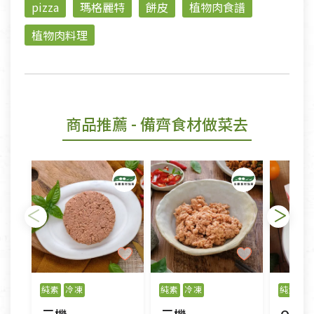
pizza
瑪格麗特
餅皮
植物肉食譜
植物肉料理
商品推薦
- 備齊食材做菜去
純素
冷凍
純素
冷凍
純素
冷