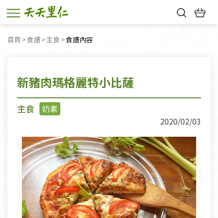
熱門搜尋：
首頁
食譜
主食
目前頁面：
食譜內容
親子活動
幸福節中獎名單
新豬肉瑪格麗特小比薩
主食
奶素
2020/02/03