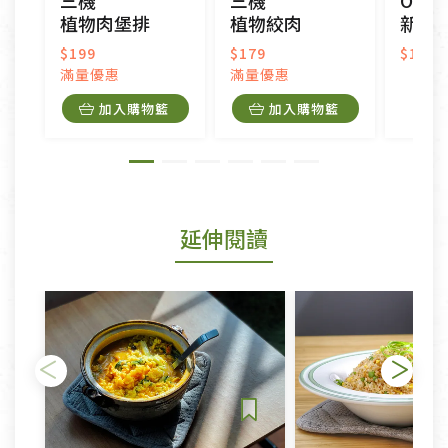
三機
三機
Omni
植物肉堡排
植物絞肉
新豬
$199
$179
$179
滿量優惠
滿量優惠
加入購物籃
加入購物籃
延伸閱讀