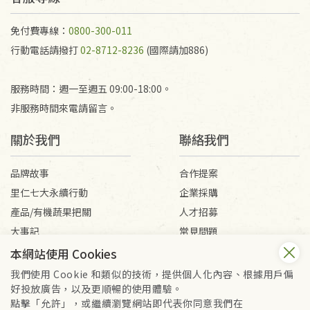
免付費專線：
0800-300-011
行動電話請撥打
02-8712-8236
(國際請加886)
服務時間：週一至週五 09:00-18:00。
非服務時間來電請留言。
關於我們
聯絡我們
品牌故事
合作提案
里仁七大永續行動
企業採購
產品/有機蔬果把關
人才招募
大事記
常見問題
媒體報導
客服信箱
本網站使用 Cookies
我們使用 Cookie 和類似的技術，提供個人化內容、根據用戶偏
好投放廣告，以及更順暢的使用體驗。
會員服務條款
隱私權政策
點擊「允許」，或繼續瀏覽網站即代表你同意我們在