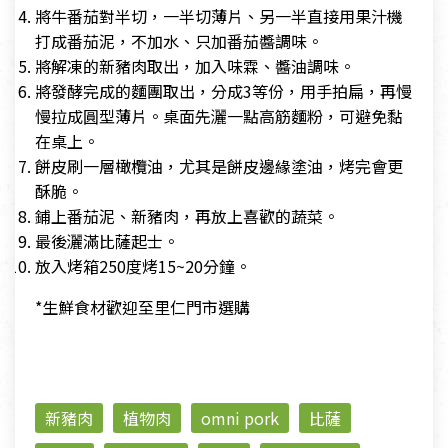
將牛番茄對半切，一半切薄片、另一半直接用果汁機
打成番茄泥，不加水、只加番茄醬調味。
將解凍的新豬肉取出，加入味霖、醬油調味。
將發酵完成的麵團取出，分成3等份，用手拍扁，再慢
慢拉成圓型薄片。桌面先灑一點高筋麵粉，可避免黏
在桌上。
餅皮刷一層橄欖油，尤其是餅皮邊緣塗油，烤完會更
酥脆。
鋪上番茄泥、新豬肉，再放上喜歡的蔬菜。
最後灑滿比薩起士。
放入烤箱250度烤15~20分鐘。
*生鮮食材歡迎至里仁門市選購
新豬肉
植物肉
omni pork
比薩