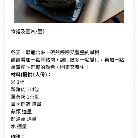
食譜及圖片/里仁
冬天，最適合來一碗熱呼呼又豐盛的鹹粥！
試試看加一點新豬肉，讓口感多一點變化，再加一點
薑黃粉～鮮豔的顏色，開胃又養生！
材料(提供1人份)：
米 1杯
新豬肉 1/4包
薑黃粉 1茶匙
當季鮮蔬 適量
菇類 適量
好湯頭 適量
水 適量
作法：