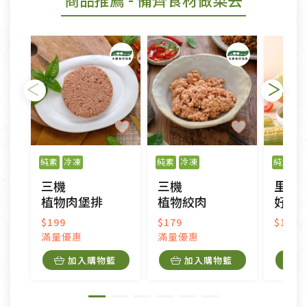
純素
冷凍
純素
冷凍
純素
三機
三機
里仁
植物肉堡排
植物絞肉
好湯
$199
$179
$120
滿量優惠
滿量優惠
加入購物籃
加入購物籃