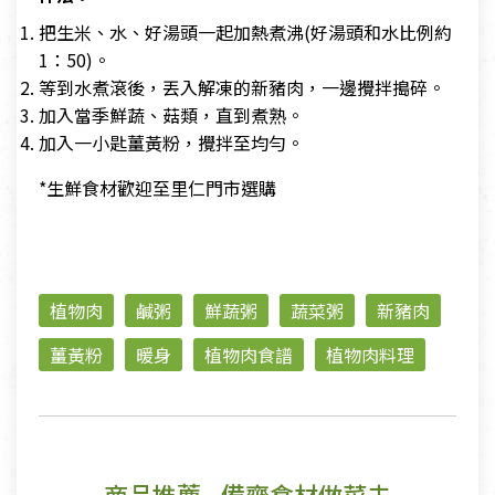
把生米、水、好湯頭一起加熱煮沸(好湯頭和水比例約
1：50)。
等到水煮滾後，丟入解凍的新豬肉，一邊攪拌搗碎。
加入當季鮮蔬、菇類，直到煮熟。
加入一小匙薑黃粉，攪拌至均勻。
*生鮮食材歡迎至里仁門市選購
植物肉
鹹粥
鮮蔬粥
蔬菜粥
新豬肉
薑黃粉
暖身
植物肉食譜
植物肉料理
商品推薦
- 備齊食材做菜去