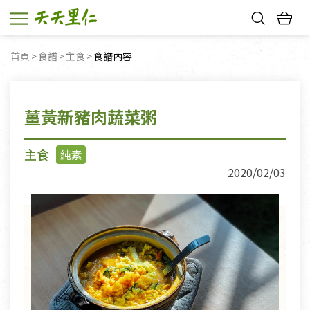
熱門搜尋：
首頁
食譜
主食
目前頁面：
食譜內容
親子活動
幸福節中獎名單
薑黃新豬肉蔬菜粥
主食
純素
2020/02/03