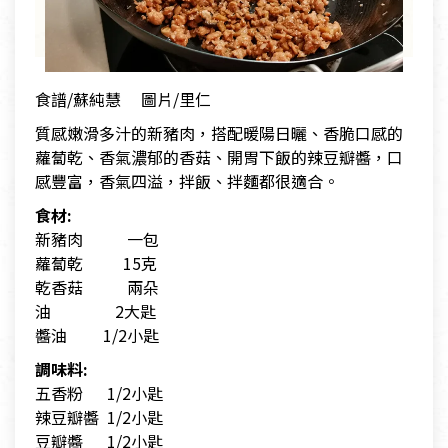
食譜/蘇純慧 圖片/里仁
質感嫩滑多汁的新豬肉，搭配暖陽日曬、香脆口感的
蘿蔔乾、香氣濃郁的香菇、開胃下飯的辣豆瓣醬，口
感豐富，香氣四溢，拌飯、拌麵都很適合。
食材:
新豬肉 一包
蘿蔔乾 15克
乾香菇 兩朵
油 2大匙
醬油 1/2小匙
調味料:
五香粉 1/2小匙
辣豆瓣醬 1/2小匙
豆瓣醬 1/2小匙