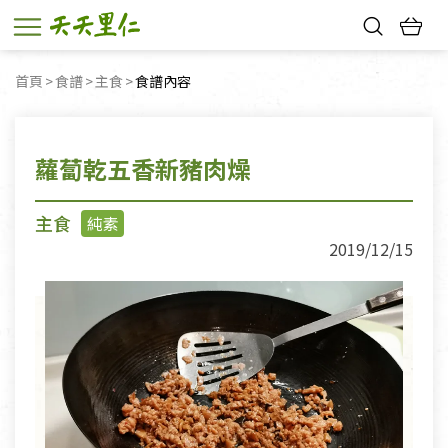
熱門搜尋：
首頁
食譜
主食
目前頁面：
食譜內容
親子活動
幸福節中獎名單
蘿蔔乾五香新豬肉燥
主食
純素
2019/12/15