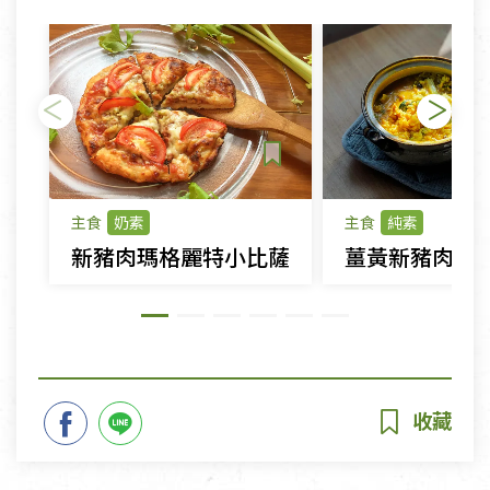
主食
奶素
主食
純素
新豬肉瑪格麗特小比薩
薑黃新豬肉蔬