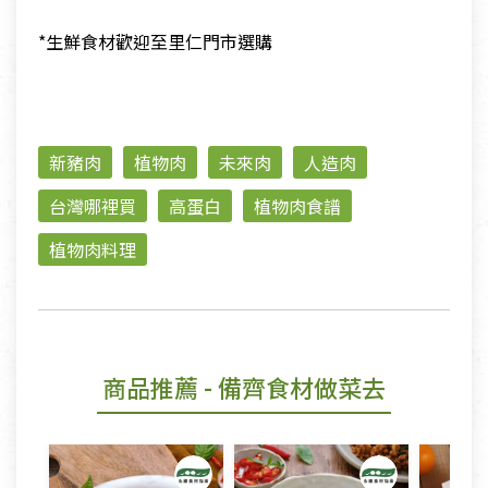
*生鮮食材歡迎至里仁門市選購
新豬肉
植物肉
未來肉
人造肉
台灣哪裡買
高蛋白
植物肉食譜
植物肉料理
商品推薦
- 備齊食材做菜去