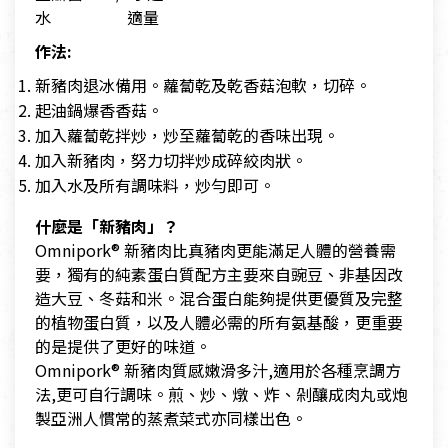
水 適量
作法:
新豬肉退冰備用。蘿蔔乾及乾香菇泡軟，切碎。
起油鍋爆香香菇。
加入蘿蔔乾拌炒，炒至蘿蔔乾的香味出現。
加入新豬肉，努力切拌炒成碎絞肉狀。
加入水及所有調味料，炒勻即可。
什麼是「新豬肉」？
Omnipork® 新豬肉比真豬肉更能滿足人體的營養需
要，獨有的純素蛋白質配方主要來自豌豆、非基因改
造大豆、冬菇和米。混合蛋白能夠提供更優質及完整
的植物蛋白質，以及人體必需的所有氨基酸，更重要
的是提供了更好的味道。
Omnipork® 新豬肉質感嫩滑多汁,適用於各種烹調方
法,更可自行調味。煎、炒、燉、炸、剁釀成肉丸或炮
製亞洲人慣常的蒸煮菜式亦同樣出色。