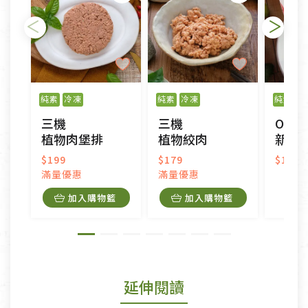
純素
冷凍
純素
冷凍
純素
冷
三機
三機
Omni
植物肉堡排
植物絞肉
新豬
$199
$179
$179
滿量優惠
滿量優惠
加入購物籃
加入購物籃
延伸閱讀