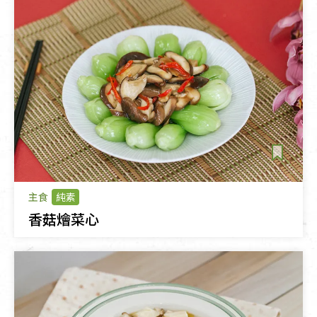
主食
純素
香菇燴菜心