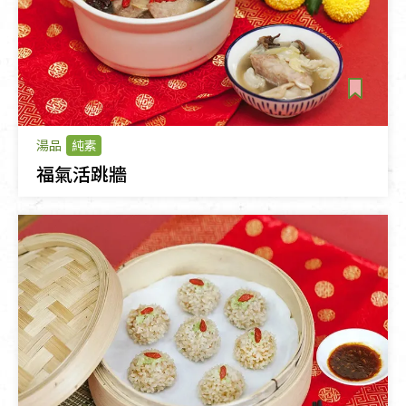
湯品
純素
福氣活跳牆