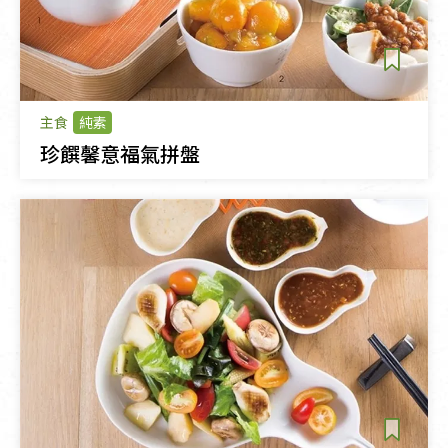
主食
純素
珍饌馨意福氣拼盤