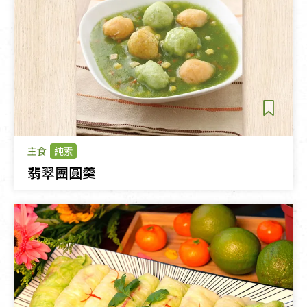
主食
純素
翡翠團圓羹