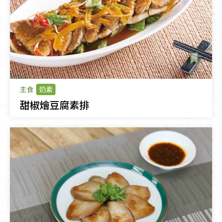
主食
奶素
甜椒燴豆腐素排