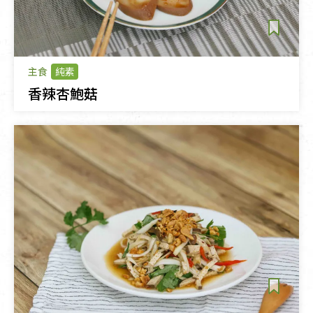
主食
純素
香辣杏鮑菇