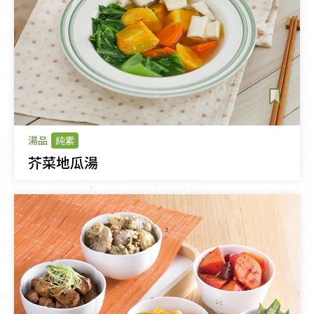
湯品
純素
芥菜地瓜湯