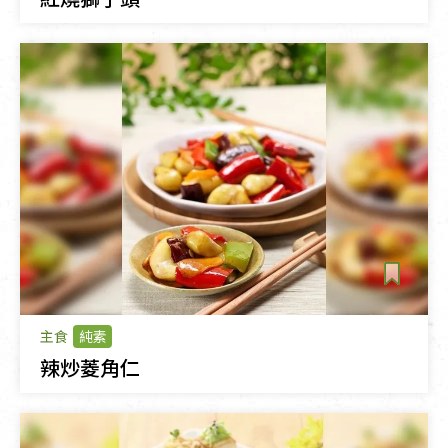
主食
純素
辣炒菱角仁