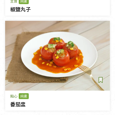
主食
純素
椒鹽丸子
點心
純素
番茄盅