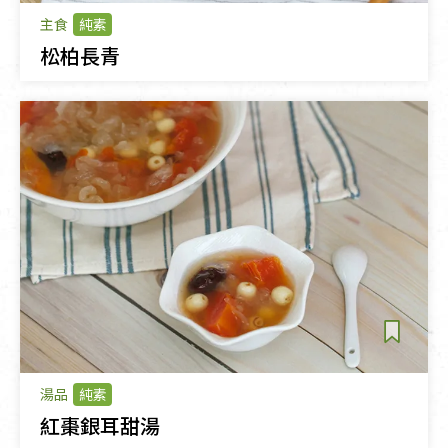
主食
純素
松柏長青
湯品
純素
紅棗銀耳甜湯