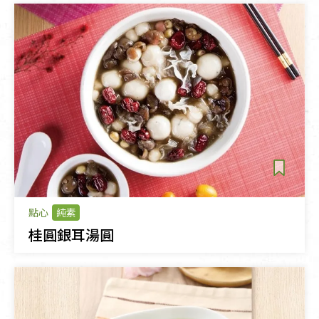
點心
純素
桂圓銀耳湯圓