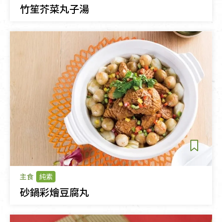
竹笙芥菜丸子湯
主食
純素
砂鍋彩燴豆腐丸