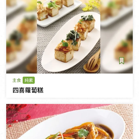
主食
純素
四喜蘿蔔糕