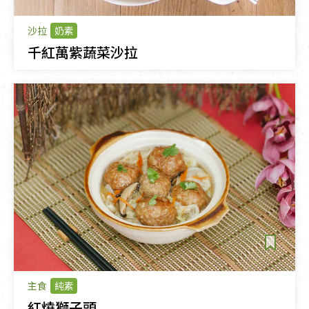
沙拉
奶素
千紅萬紫蔬菜沙拉
主食
純素
紅燒獅子頭