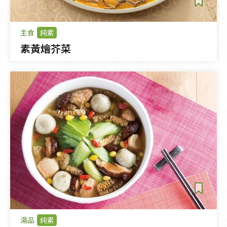
主食
純素
素黃燴芥菜
湯品
純素