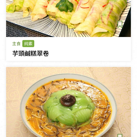
主食
純素
芋頭鹹糕翠卷