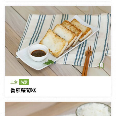
主食
純素
香煎蘿蔔糕