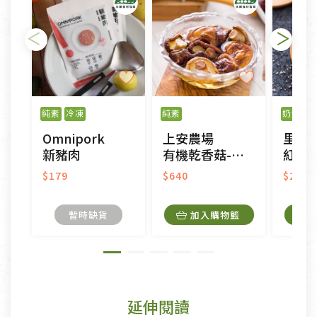
純素
冷凍
純素
奶素
Omnipork
上安農場
里仁
新豬肉
有機乾香菇-大中菇
紅麴
$179
$640
$265
暫時缺貨
加入購物籃
延伸閱讀