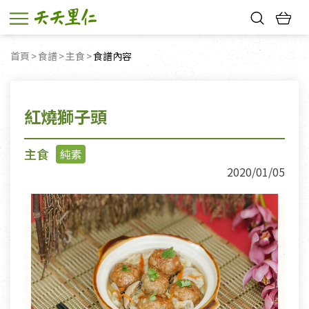
熱門搜尋：
首頁
食譜
主食
目前頁面：
食譜內容
親子活動
幸福節中獎名單
紅燒獅子頭
主食
純素
2020/01/05