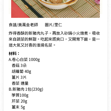
食譜/黃萬金老師 圖片/里仁
炸得香酥的新豬肉丸子，再放入砂鍋小火燉煮，吸收
來自蔬菜的鮮甜。吃起來既爽口，又開胃下飯，是一
道大氣又討喜的淮揚名菜。
材料：
A.卷心白菜 1000g
香菇 3朵
胡蘿蔔 40g
薑片 3片
香菜 適量
B.新豬肉 1包(230g)
荸薺100g
芹菜 20g
薑末 5g