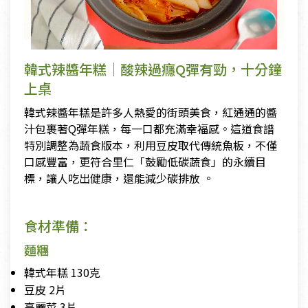
韓式辣醬年糕｜酸辣過癮Q彈有勁，十分鐘
上桌
韓式辣醬年糕是許多人熱愛的街頭美食，紅通通的醬
汁包裹著Q彈年糕，每一口都充滿幸福感。這道食譜
特別調整為蔬食版本，利用豆皮取代傳統魚板，不僅
口感豐富，更符合里仁「鼓勵低碳蔬食」的永續目
標，讓人吃出健康，還能減少碳排放 。
食材準備：
麵糰
韓式年糕 130克
豆皮 2片
高麗菜 3片