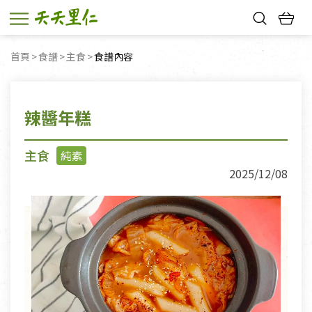
熱門搜尋：
首頁
食譜
主食
目前頁面：
食譜內容
親子活動
幸福節中獎名單
辣醬年糕
主食
純素
2025/12/08