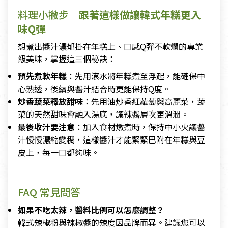
料理小撇步
｜跟著這樣做讓韓式年糕更入
味Q彈
想煮出醬汁濃郁掛在年糕上、口感Q彈不軟爛的專業
級美味，掌握這三個秘訣：
預先煮軟年糕
：先用滾水將年糕煮至浮起，能確保中
心熟透，後續與醬汁結合時更能保持Q度。
炒香蔬菜釋放甜味
：先用油炒香紅蘿蔔與高麗菜，蔬
菜的天然甜味會融入湯底，讓辣醬層次更溫潤。
最後收汁要注意
：加入食材燉煮時，保持中小火讓醬
汁慢慢濃縮變稠，這樣醬汁才能緊緊巴附在年糕與豆
皮上，每一口都夠味。
FAQ 常見問答
如果不吃太辣，醬料比例可以怎麼調整？
韓式辣椒粉與辣椒醬的辣度因品牌而異。建議您可以