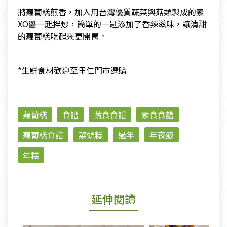
將蘿蔔糕煎香，加入用台灣優質蔬菜與菇類製成的素
XO醬一起拌炒，簡單的一匙添加了香辣滋味，讓清甜
的蘿蔔糕吃起來更開胃。
*生鮮食材歡迎至里仁門市選購
蘿蔔糕
食譜
蔬食食譜
素食食譜
蘿蔔糕食譜
菜頭糕
過年
年夜飯
年糕
延伸閱讀