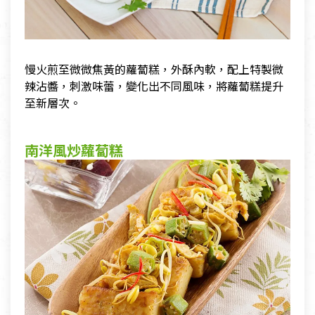
慢火煎至微微焦黃的蘿蔔糕，外酥內軟，配上特製微
辣沾醬，刺激味蕾，變化出不同風味，將蘿蔔糕提升
至新層次。
南洋風炒蘿蔔糕