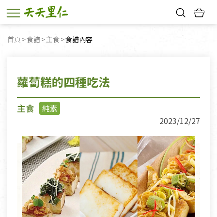
熱門搜尋：
首頁
食譜
主食
目前頁面：
食譜內容
親子活動
幸福節中獎名單
蘿蔔糕的四種吃法
主食
純素
2023/12/27