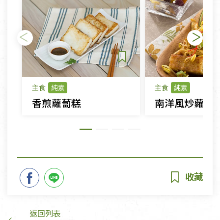
主食
純素
主食
純素
香煎蘿蔔糕
南洋風炒蘿蔔
返回列表